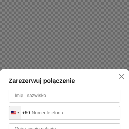
Zarezerwuj połączenie
+60
Malaysia
+60