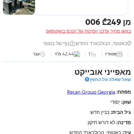
מִן
249 006
₾
בקשו מחיר עדכני וזמינות של הנכס בוואטסאפ
באטומי, הבולבארד החדש
נוף של בטומי
סטוּדִיוֹ
1
42.44 מ"ר
עבר
מאפייני אובייקט
שאל שאלה על החפץ
מפתח:
Recan Group Georgia
שׁוּק:
יְסוֹדִי
גיל הבית:
בניין חדש
מְדִינָה:
לא דורש תיקון
עיר:
באטומי, הבולבארד החדש