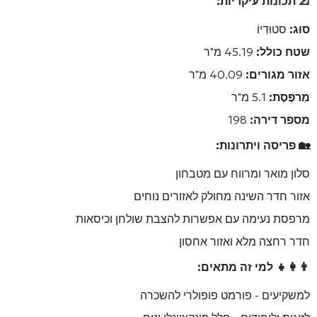
📐 תכונות עיקריות:
סוּג:
סטוּדִיוֹ
שטח כולל:
45.19 מ"ר
אזור מגורים:
40.09 מ"ר
מִרפֶּסֶת:
5.1 מ"ר
מספר דירה:
198
🏡 פריסה ויתרונות:
סלון מואר ומרווח עם מטבחון
אזור חדר השינה מחולק לאזורים נוחים
מרפסת נעימה עם אפשרות להצבת שולחן וכיסאות
חדר רחצה מלא ואזור אחסון
👨‍👩‍👧 למי זה מתאים:
למשקיעים - פורמט פופולרי להשכרה