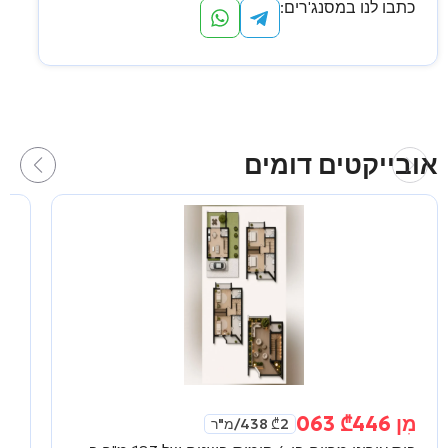
כתבו לנו במסנג'רים:
אובייקטים דומים
מִן
446 063
₾
מִ
2 438
₾
/מ"ר