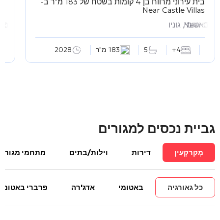
בית עירוני מרווח בן 4 קומות בשטח של 183 מ"ר ב-
סטו
ть
Near Castle Villas
Near Castl
באטומי, גוניו
באט
мость
4+
5
183 מ"ר
2028
גביית נכסים למגורים
מְקַרקְעִין
דירות
וילות/בתים
מתחמי מגורים
כל גאורגיה
באטומי
אדג'רה
פרברי באטומי