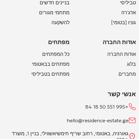
טביליסי
בניינים חדשים
אדג'רה
מתחמי מגורים
גוניו [בטומי]
להשקעה
אודות החברה
מפתחים
אודות החברה
כל המפתחים
בלוג
מפתחים בבאטומי
מחברים
מפתחים בטביליסי
אנשי קשר
+995 551 50 18 84
hello@residence-estate.ge
גאורגיה, באטומי, רחוב שריף חימשיאשווילי, בניין 1, משרד