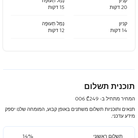
קניון
נְמַל תְעוּפָה
20 דקות
15 דקות
קניון
נְמַל תְעוּפָה
14 דקות
12 דקות
תוכנית תשלום
המחיר מתחיל ב-
249 006
₾
תנאים ותוכניות תשלום משתנים באופן קבוע, המומחה שלנו יספק
מידע עדכני.
תשלום ראשוני
14%