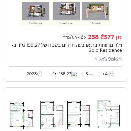
מִן
577 258
₾
3 647
₾
/מ"ר
וילה מרווחת בת ארבעה חדרים בשטח של 158.27 מ"ר ב-
Solo Residence
Solo Resi
באטומי, צ'אקווי
4+
5
158.27 מ"ר
2028