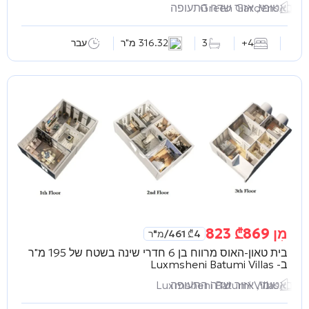
Green Gardens
באטומי, אזור שדה התעופה
4+
3
316.32 מ"ר
עבר
מִן
869 823
₾
4 461
₾
/מ"ר
בית טאון-האוס מרווח בן 6 חדרי שינה בשטח של 195 מ"ר
ב-
Luxmsheni Batumi Villas
באטומי, אזור שדה התעופה
Luxmsheni Batumi Villas