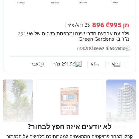
מִן
995 896
₾
3 411
₾
/מ"ר
וילה עם ארבעה חדרי שינה ומרפסת בשטח של 291.96
מ"ר ב-
Green Gardens
Green Gardens
באטומי, אזור שדה התעופה
4+
4
291.96 מ"ר
עבר
לא יודעים איזה חפץ לבחור?
קבלו מבחר פרויקטים המתאימים למטרותיכם בלחיצה על הכפתור