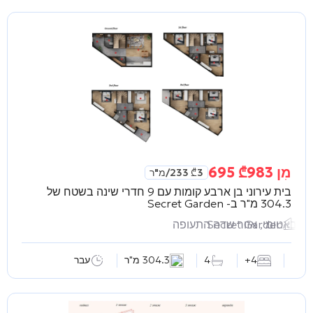
מִן
983 695
₾
3 233
₾
/מ"ר
בית עירוני בן ארבע קומות עם 9 חדרי שינה בשטח של
304.3 מ"ר ב-
Secret Garden
Secret Garden
באטומי, אזור שדה התעופה
4+
4
304.3 מ"ר
עבר