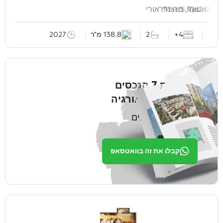
Mardi Residenc
באטומי, מהינדז'אורי
4+
2
138.8 מ"ר
2027
קבלו את 7 הנכסים
המובילים בגאורגיה
ממפתחים אמינים
קבלו את זה בוואטסאפ