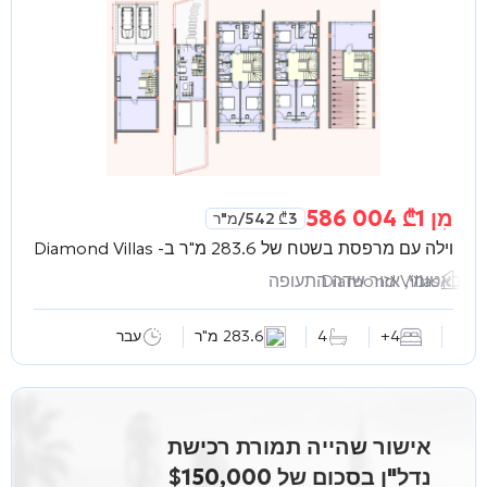
מִן
1 004 586
₾
3 542
₾
/מ"ר
וילה עם מרפסת בשטח של 283.6 מ"ר ב-
Diamond Villas
Diamond Villas
באטומי, אזור שדה התעופה
4+
4
283.6 מ"ר
עבר
אישור שהייה תמורת רכישת
נדל"ן בסכום של $150,000