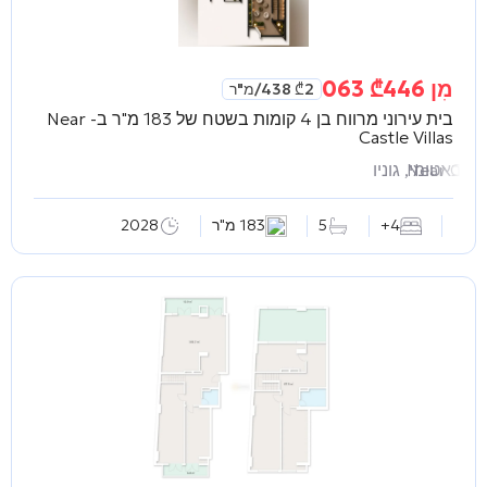
מִן
446 063
₾
2 438
₾
/מ"ר
בית עירוני מרווח בן 4 קומות בשטח של 183 מ"ר ב-
Near
Castle Villas
Near Castl
באטומי, גוניו
4+
5
183 מ"ר
2028