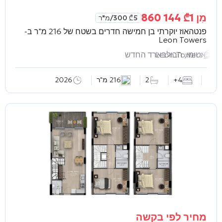
מִן
1 144 860
₾
5 300
₾
/מ"ר
פנטהאוז יוקרתי בן חמישה חדרים בשטח של 216 מ"ר ב-
Leon Towers
Leon Towers
באטומי, הבולבארד החדש
4+
2
216 מ"ר
2026
מחיר לפי בקשה