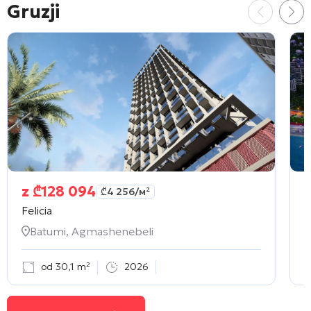
Gruzji
z
₾
128 094
₾
4 256
/м²
Felicia
O
Batumi, Agmashenebeli
od 30,1 m²
2026