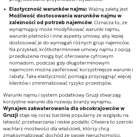
Elastyczność warunków najmu:
Ważną zaletą jest
Możliwość dostosowania warunków najmu w
zależności od potrzeb najemców
. Oznacza to, że
wynajmujący może modyfikować warunki najmu,
warunki płatności i inne aspekty umowy, aby lepiej
dostosować je do wymagań różnych grup najemców.
Na przykład, krótkoterminowe umowy najmu z opcją
przedłużenia mogą być oferowane cyfrowym
nomadom, podczas gdy długoterminowym
najemcom można zaoferować korzystniejsze warunki i
rabaty. Taka elastyczność pomaga przyciągnąć więcej
klientów i zminimalizować ryzyko przestojów.
Warunki najmu i system podatkowy Gruzji stwarzają
korzystne warunki dla rozwoju branży wynajmu.
Wynajem zakwaterowania dla obcokrajowców w
Gruzji
staje się coraz bardziej popularny ze względu na
łatwość przetwarzania i niskie podatki. Otwiera to szeroki
wachlarz możliwości dla właścicieli, którzy chcą
zmaksymalizować dochód ze swojej nieruchomości.