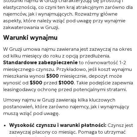
Stosunki najmu w Gruzji charakteryzują się prostotą i
elastycznością, co czyni ten kraj atrakcyjnym zarówno dla
najemców, jak i wynajmujących. Rozważmy główne
aspekty, które należy wziąć pod uwagę przy wynajmie
zakwaterowania w Gruzji.
Warunki wynajmu
W Gruzji umowa najmu zawierana jest zazwyczaj na okres
od kilku miesięcy do roku z opcją przedłużenia.
Standardowe zabezpieczenie
to równowartość 1-2
miesięcznego czynszu. Przykładowo, jeśli koszt wynajmu
mieszkania wynosi
$500
miesięcznie, depozyt może
wynosić od
$500
przed
$1000
. Takie podejście zapewnia
leasingodawcy ochronę przed potencjalnymi stratami.
Umowy najmu w Gruzji zawierają kilka kluczowych
postanowień, które zarówno najemcy, jak i wynajmujący
muszą wziąć pod uwagę.
Wysokość czynszu i warunki płatności:
Czynsz jest
zazwyczaj płacony co miesiąc. Pomaga to utrzymać