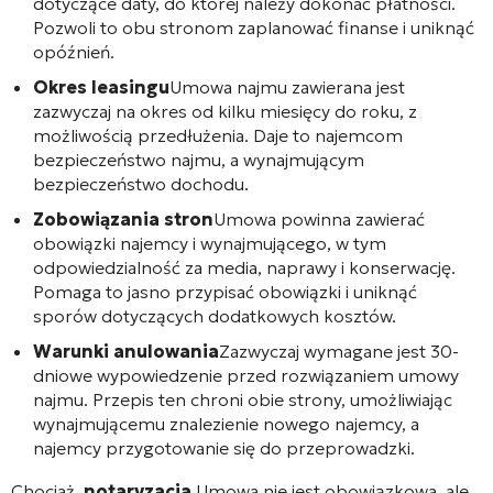
dotyczące daty, do której należy dokonać płatności.
Pozwoli to obu stronom zaplanować finanse i uniknąć
opóźnień.
Okres leasingu
Umowa najmu zawierana jest
zazwyczaj na okres od kilku miesięcy do roku, z
możliwością przedłużenia. Daje to najemcom
bezpieczeństwo najmu, a wynajmującym
bezpieczeństwo dochodu.
Zobowiązania stron
Umowa powinna zawierać
obowiązki najemcy i wynajmującego, w tym
odpowiedzialność za media, naprawy i konserwację.
Pomaga to jasno przypisać obowiązki i uniknąć
sporów dotyczących dodatkowych kosztów.
Warunki anulowania
Zazwyczaj wymagane jest 30-
dniowe wypowiedzenie przed rozwiązaniem umowy
najmu. Przepis ten chroni obie strony, umożliwiając
wynajmującemu znalezienie nowego najemcy, a
najemcy przygotowanie się do przeprowadzki.
Chociaż.
notaryzacja
Umowa nie jest obowiązkowa, ale