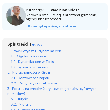
Autor artykułu:
Vladislav Siridze
Kierownik działu relacji z klientami gruzińskiej
agencji nieruchomości
Przeczytaj więcej o autorze
Spis treści
ukrycie
1.
Stawki czynszu i dynamika cen
1.1.
Ogólny obraz rynku
1.2.
Dynamika cen w Tbilisi
1.3.
Sytuacja w Batumi
2.
Nieruchomości w Gruzji
2.1.
Rentowność najmu
2.2.
Prognozy i oczekiwania
3.
Portret najemców (turystów, migrantów, cyfrowych
nomadów)
3.1.
Turyści
3.2.
Migranci
3.3.
Cyfrowi nomadzi