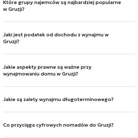
Które grupy najemców są najbardziej popularne
zwłaszcza w obszarach turystycznych. Wymaga to jednak
w Gruzji?
większego wysiłku i wiąże się z ryzykiem przestojów.
Główne grupy najemców to turyści, migranci, cyfrowi
nomadzi i zagraniczni pracownicy pracujący zdalnie.
Jaki jest podatek od dochodu z wynajmu w
Gruzji?
Podatek dochodowy od dochodów z wynajmu jest
ustalony na poziomie 5%, co czyni wynajem atrakcyjnym
Jakie aspekty prawne są ważne przy
dla wynajmujących.
wynajmowaniu domu w Gruzji?
Kluczowe aspekty to zawarcie pisemnej umowy,
określenie wszystkich warunków najmu i przestrzeganie
Jakie są zalety wynajmu długoterminowego?
praw najemców do terminowego wypowiedzenia umowy.
Długoterminowe umowy najmu zapewniają stały dochód
i mniej kłopotów, ponieważ nie wymagają ciągłego
Co przyciąga cyfrowych nomadów do Gruzji?
poszukiwania nowych najemców.