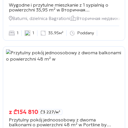
Wygodne i przytulne mieszkanie z 1 sypialnią o
powierzchni 35,95 m² w
Вторичная
недвижимость
Batumi, dzielnica Bagrationi
Вторичная недвижимо
1
1
35.95м²
Poddany
z
₾
154 810
₾
3 227
/м²
Przytulny pokój jednoosobowy z dwoma
balkonami o powierzchni 48 m² w
Portline by