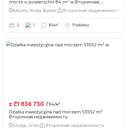
morze o powierzchni 84 m² w
Вторичная
недвижимость
Batumi, Nowy Bulwar
Вторичная недвижимость
2
1
84м²
Poddany
z
₾
1 836 730
₾
34
/м²
Działka inwestycyjna nad morzem 53552 m²
Вторичная недвижимость
Gruzja, Ureki
Вторичная недвижимость