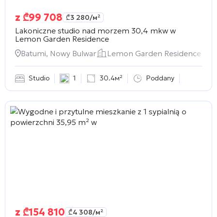
z
₾
99 708
₾
3 280
/м²
Lakoniczne studio nad morzem 30,4 mkw w
Lemon Garden Residence
Batumi, Nowy Bulwar
Lemon Garden Residence
Studio
1
30.4м²
Poddany
z
₾
154 810
₾
4 308
/м²