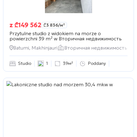
z
₾
149 562
₾
3 836
/м²
Przytulne studio z widokiem na morze o
powierzchni 39 m² w
Вторичная недвижимость
Batumi, Makhinjauri
Вторичная недвижимость
Studio
1
39м²
Poddany