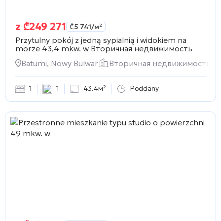
z
₾
249 271
₾
5 741
/м²
Przytulny pokój z jedną sypialnią i widokiem na
morze 43,4 mkw. w
Вторичная недвижимость
Batumi, Nowy Bulwar
Вторичная недвижимость
1
1
43.4м²
Poddany