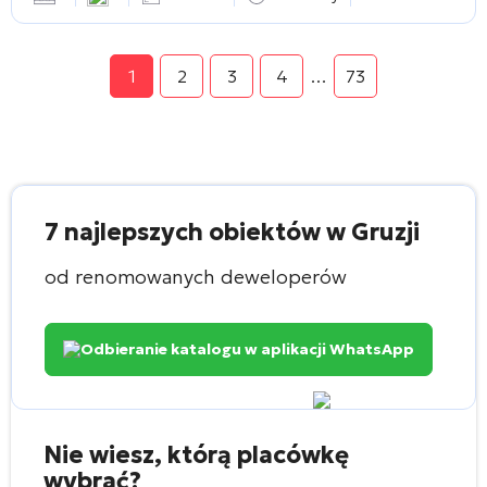
1
2
3
4
…
73
7 najlepszych obiektów w Gruzji
od renomowanych deweloperów
Odbieranie katalogu w aplikacji WhatsApp
Nie wiesz, którą placówkę
wybrać?