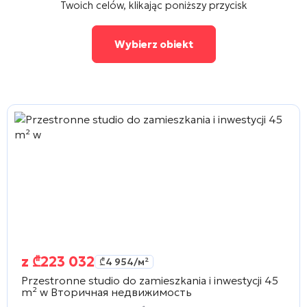
Twoich celów, klikając poniższy przycisk
Wybierz obiekt
z
₾
223 032
₾
4 954
/м²
Przestronne studio do zamieszkania i inwestycji 45
m² w
Вторичная недвижимость