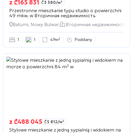
z
₾
165 831
₾
3 380
/м²
Przestronne mieszkanie typu studio o powierzchni
49 mkw. w
Вторичная недвижимость
Batumi, Nowy Bulwar
Вторичная недвижимость
1
1
49м²
Poddany
z
₾
488 045
₾
5 812
/м²
Stylowe mieszkanie z jedną sypialnią i widokiem na