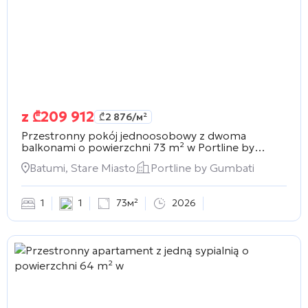
z
₾
209 912
₾
2 876
/м²
Przestronny pokój jednoosobowy z dwoma
balkonami o powierzchni 73 m² w
Portline by
Gumbati
Batumi, Stare Miasto
Portline by Gumbati
1
1
73м²
2026