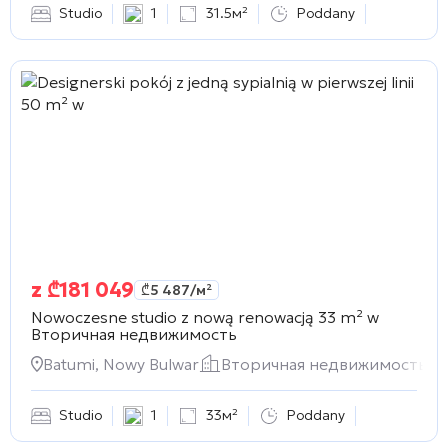
Studio
1
31.5м²
Poddany
z
₾
181 049
₾
5 487
/м²
Nowoczesne studio z nową renowacją 33 m² w
Вторичная недвижимость
Batumi, Nowy Bulwar
Вторичная недвижимость
Studio
1
33м²
Poddany