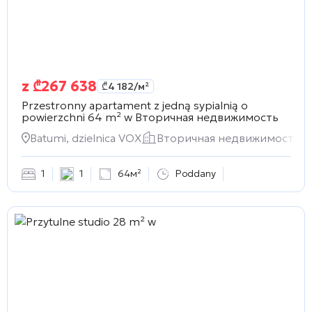
z
₾
267 638
₾
4 182
/м²
Przestronny apartament z jedną sypialnią o
powierzchni 64 m² w
Вторичная недвижимость
Batumi, dzielnica VOX
Вторичная недвижимость
1
1
64м²
Poddany