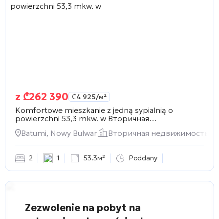
z
₾
262 390
₾
4 925
/м²
Komfortowe mieszkanie z jedną sypialnią o
powierzchni 53,3 mkw. w
Вторичная
недвижимость
Batumi, Nowy Bulwar
Вторичная недвижимость
2
1
53.3м²
Poddany
Zezwolenie na pobyt na