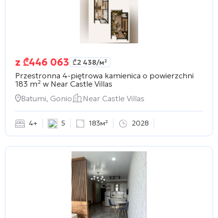
z
₾
446 063
₾
2 438
/м²
Przestronna 4-piętrowa kamienica o powierzchni
183 m² w
Near Castle Villas
Batumi, Gonio
Near Castle Villas
4+
5
183м²
2028