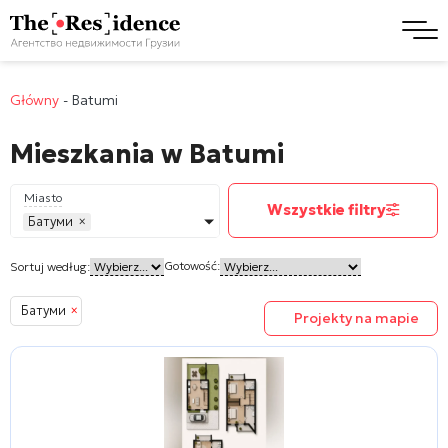
Główny
-
Batumi
Mieszkania w Batumi
Miasto
Wszystkie filtry
Батуми
×
Gotowość:
Sortuj według:
Батуми
×
Projekty na mapie