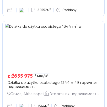
52552м²
Poddany
z
₾
655 975
₾
488
/м²
Działka do użytku osobistego 1344 m²
Вторичная
недвижимость
Gruzja, Akhalsopeli
Вторичная недвижимость
1344м²
Poddany