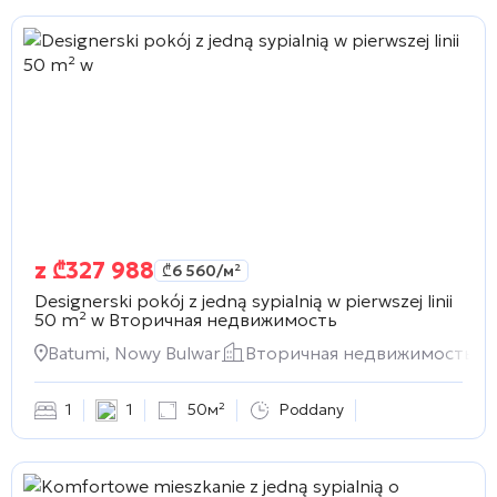
z
₾
327 988
₾
6 560
/м²
Designerski pokój z jedną sypialnią w pierwszej linii
50 m² w
Вторичная недвижимость
Batumi, Nowy Bulwar
Вторичная недвижимость
1
1
50м²
Poddany