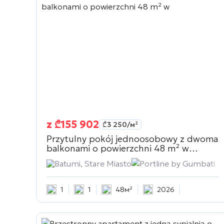
z
₾
155 902
₾
3 250
/м²
Przytulny pokój jednoosobowy z dwoma
balkonami o powierzchni 48 m² w
Portline by Gumbati
Batumi, Stare Miasto
Portline by Gumbati
1
1
48м²
2026