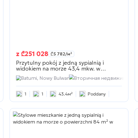
z
₾
251 028
₾
5 782
/м²
Przytulny pokój z jedną sypialnią i
widokiem na morze 43,4 mkw. w
Вторичная недвижимость
мость
Batumi, Nowy Bulwar
Вторичная недвижимость
1
1
43.4м²
Poddany