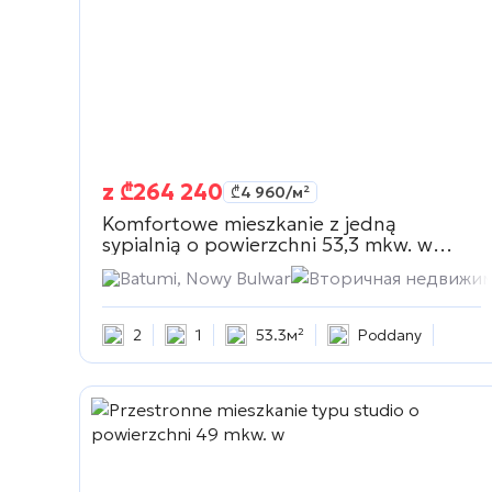
z
₾
264 240
₾
4 960
/м²
Komfortowe mieszkanie z jedną
sypialnią o powierzchni 53,3 mkw. w
Вторичная недвижимость
Batumi, Nowy Bulwar
Вторичная недвижи
2
1
53.3м²
Poddany