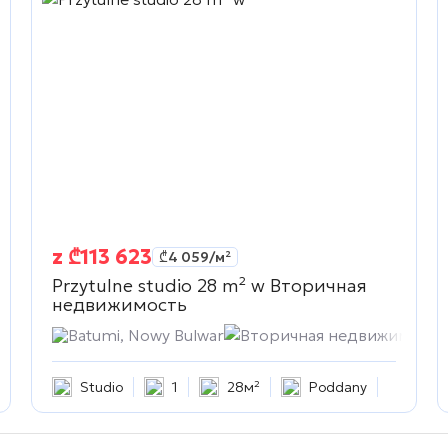
z
₾
113 623
₾
4 059
/м²
Przytulne studio 28 m² w
Вторичная
недвижимость
мость
Batumi, Nowy Bulwar
Вторичная недвижимость
Studio
1
28м²
Poddany