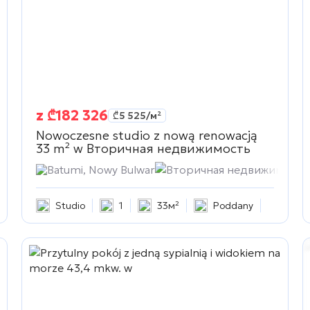
z
₾
182 326
₾
5 525
/м²
Nowoczesne studio z nową renowacją
33 m² w
Вторичная недвижимость
сть
Batumi, Nowy Bulwar
Вторичная недвижимость
Studio
1
33м²
Poddany