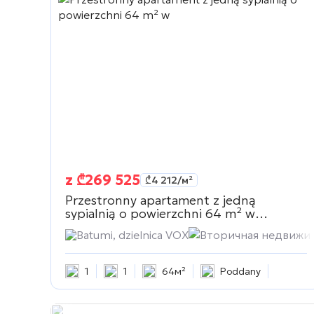
z
₾
269 525
₾
4 212
/м²
Przestronny apartament z jedną
sypialnią o powierzchni 64 m² w
Вторичная недвижимость
Batumi, dzielnica VOX
Вторичная недвижи
1
1
64м²
Poddany