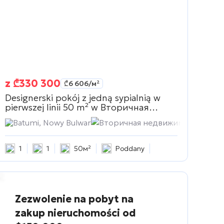
z
₾
330 300
₾
6 606
/м²
Designerski pokój z jedną sypialnią w
pierwszej linii 50 m² w
Вторичная
недвижимость
Batumi, Nowy Bulwar
Вторичная недвижимость
1
1
50м²
Poddany
Zezwolenie na pobyt na
zakup nieruchomości od