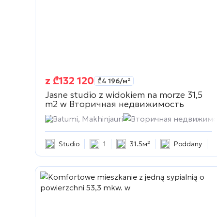
z
₾
132 120
₾
4 196
/м²
Jasne studio z widokiem na morze 31,5
m2 w
Вторичная недвижимость
Batumi, Makhinjauri
Вторичная недвижимо
Studio
1
31.5м²
Poddany