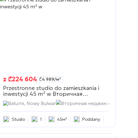
z
₾
224 604
₾
4 989
/м²
Przestronne studio do zamieszkania i
inwestycji 45 m² w
Вторичная
недвижимость
Batumi, Nowy Bulwar
Вторичная недвижимость
Studio
1
45м²
Poddany