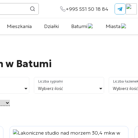
+995 551 50 18 84
Mieszkania
Działki
Batumi
Miasta
m w Batumi
Liczba sypialni
Liczba łaziene
Wybierz ilość
Wybierz ilość