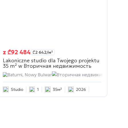
z
₾
92 484
₾
2 642
/м²
Lakoniczne studio dla Twojego projektu
35 m² w
Вторичная недвижимость
Batumi, Nowy Bulwar
Вторичная недвижимость
Studio
1
35м²
2026