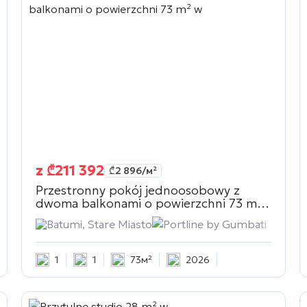
z
₾
211 392
₾
2 896
/м²
Przestronny pokój jednoosobowy z
dwoma balkonami o powierzchni 73 m²
w
Portline by Gumbati
Batumi, Stare Miasto
Portline by Gumbati
1
1
73м²
2026