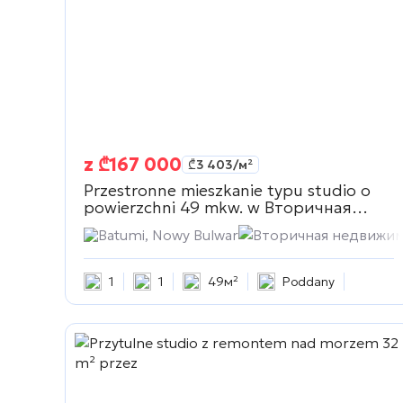
z
₾
167 000
₾
3 403
/м²
Przestronne mieszkanie typu studio o
powierzchni 49 mkw. w
Вторичная
недвижимость
Batumi, Nowy Bulwar
Вторичная недвижи
1
1
49м²
Poddany