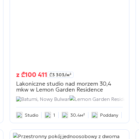
z
₾
100 411
₾
3 303
/м²
Lakoniczne studio nad morzem 30,4
mkw w
Lemon Garden Residence
сть
Batumi, Nowy Bulwar
Lemon Garden Residence
Studio
1
30.4м²
Poddany