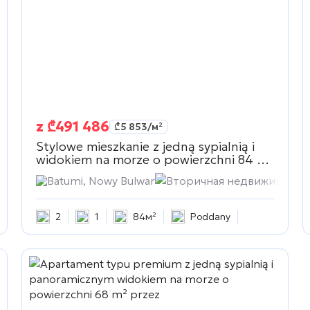
z
₾
491 486
₾
5 853
/м²
Stylowe mieszkanie z jedną sypialnią i
widokiem na morze o powierzchni 84 m²
w
Вторичная недвижимость
мость
Batumi, Nowy Bulwar
Вторичная недвижимость
2
1
84м²
Poddany