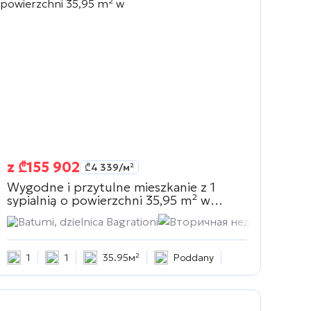
z
₾
155 902
₾
4 339
/м²
Wygodne i przytulne mieszkanie z 1
sypialnią o powierzchni 35,95 m² w
Вторичная недвижимость
Batumi, dzielnica Bagrationi
Вторичная недвижимост
1
1
35.95м²
Poddany