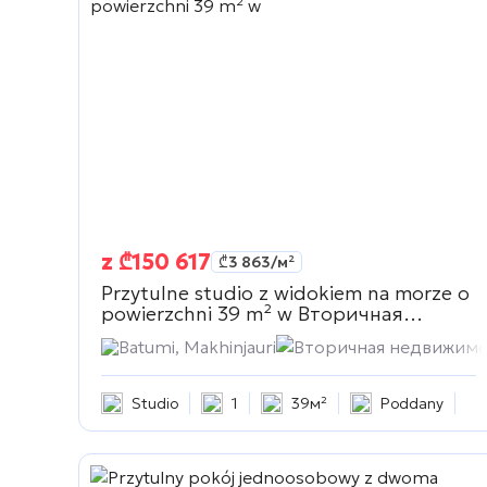
z
₾
150 617
₾
3 863
/м²
Przytulne studio z widokiem na morze o
powierzchni 39 m² w
Вторичная
недвижимость
Batumi, Makhinjauri
Вторичная недвижимо
Studio
1
39м²
Poddany