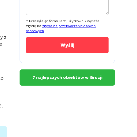
* Przesyłając formularz, użytkownik wyraża
zgodę na
zgoda na przetwarzanie danych
osobowych
y z
e
7 najlepszych obiektów w Gruzji
ko
ć,