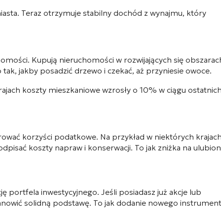
asta. Teraz otrzymuje stabilny dochód z wynajmu, który
chomości. Kupują nieruchomości w rozwijających się obszarac
To tak, jakby posadzić drzewo i czekać, aż przyniesie owoce.
rajach koszty mieszkaniowe wzrosły o 10% w ciągu ostatnic
ować korzyści podatkowe. Na przykład w niektórych krajac
isać koszty napraw i konserwacji. To jak zniżka na ulubio
 portfela inwestycyjnego. Jeśli posiadasz już akcje lub
anowić solidną podstawę. To jak dodanie nowego instrumen