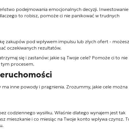
bieństwo podejmowania emocjonalnych decyzji. Inwestowanie
 dlaczego to robisz, pomoże ci nie panikować w trudnych
pkę zakupów pod wpływem impulsu lub złych ofert - możes
skać oczekiwanych rezultatów.
trzymaj się i zastanów: jakie są Twoje cele? Pomoże ci to nie
ię tym procesem.
nieruchomości
dy ma inne powody i pragnienia. Zrozummy, jakie cele można
ez codziennego wysiłku. Właśnie dlatego wynajem jest tak
 mieszkanie i co miesiąc na Twoje konto wpływa czynsz. T
u.