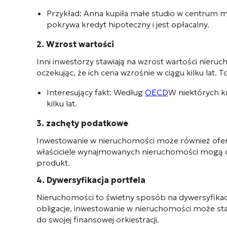
Przykład:
Anna kupiła małe studio w centrum mi
pokrywa kredyt hipoteczny i jest opłacalny.
2. Wzrost wartości
Inni inwestorzy stawiają na wzrost wartości nieru
oczekując, że ich cena wzrośnie w ciągu kilku lat. 
Interesujący fakt:
Według
OECD
W niektórych k
kilku lat.
3. zachęty podatkowe
Inwestowanie w nieruchomości może również ofer
właściciele wynajmowanych nieruchomości mogą odp
produkt.
4. Dywersyfikacja portfela
Nieruchomości to świetny sposób na dywersyfikację
obligacje, inwestowanie w nieruchomości może st
do swojej finansowej orkiestracji.