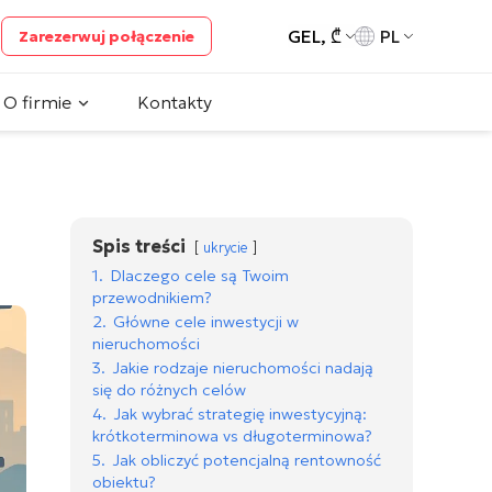
GEL, ₾
PL
Zarezerwuj połączenie
O firmie
Kontakty
Spis treści
ukrycie
1.
Dlaczego cele są Twoim
przewodnikiem?
2.
Główne cele inwestycji w
nieruchomości
3.
Jakie rodzaje nieruchomości nadają
się do różnych celów
4.
Jak wybrać strategię inwestycyjną:
krótkoterminowa vs długoterminowa?
5.
Jak obliczyć potencjalną rentowność
obiektu?