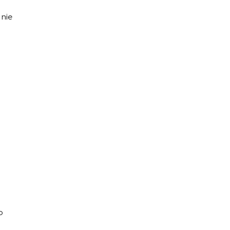
 nie
z
o