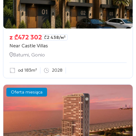
z
₾
472 302
₾
2 438
/м²
Near Castle Villas
Batumi, Gonio
od 183m²
2028
Oferta miesiąca