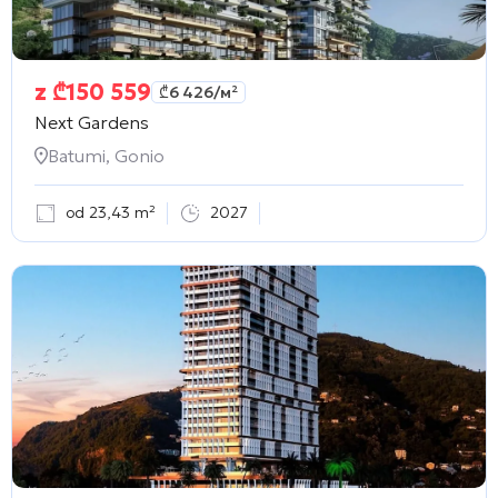
z
₾
150 559
₾
6 426
/м²
Next Gardens
Batumi, Gonio
od 23,43 m²
2027