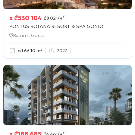
z
₾
530 104
₾
8 021
/м²
PONTUS ROTANA RESORT & SPA GONIO
Batumi, Gonio
od 66,10 m²
2027
z
₾
188 685
₾
4 461
/м²