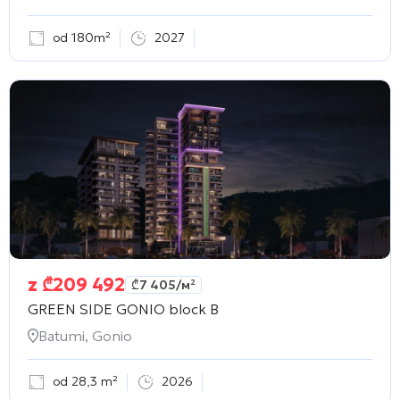
od 180m²
2027
z
₾
209 492
₾
7 405
/м²
GREEN SIDE GONIO block B
Batumi, Gonio
od 28,3 m²
2026