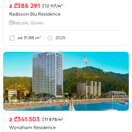
z
₾
386 291
₾
12 117
/м²
Radisson Blu Residence
Batumi, Gonio
od 31,88 m²
2025
z
₾
341 503
₾
11 878
/м²
Wyndham Residence