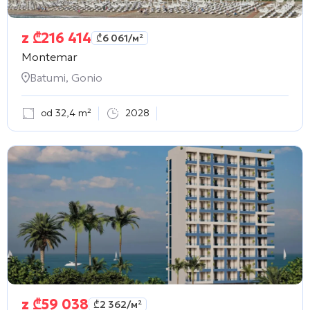
z
₾
216 414
₾
6 061
/м²
Montemar
Batumi, Gonio
od 32,4 m²
2028
z
₾
59 038
₾
2 362
/м²