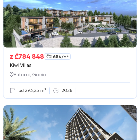
z
₾
784 848
₾
2 684
/м²
Kiwi Villas
Batumi, Gonio
od 293,25 m²
2026