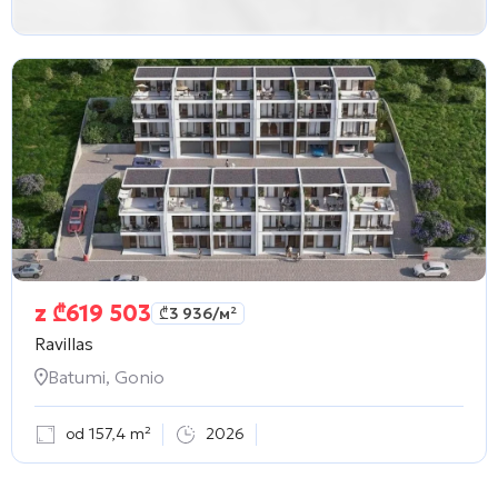
z
₾
619 503
₾
3 936
/м²
Ravillas
Batumi, Gonio
od 157,4 m²
2026