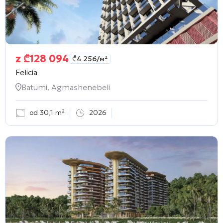
z
₾
128 094
₾
4 256
/м²
Felicia
Batumi, Agmashenebeli
od 30,1 m²
2026