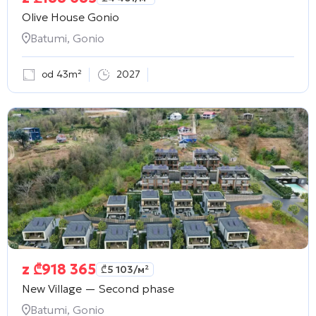
Olive House Gonio
Batumi, Gonio
od 43m²
2027
z
₾
918 365
₾
5 103
/м²
New Village — Second phase
Batumi, Gonio