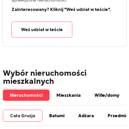
Zainteresowany? Kliknij "Weź udział w teście".
Weź udział w teście
Wybór nieruchomości
mieszkalnych
Nieruchomości
Mieszkania
Wille/domy
Cała Gruzja
Batumi
Adżara
Przedmie