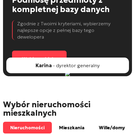
Podniosę przedmioty
z
kompletnej bazy danych
Zgodnie z Twoimi kryteriami, wybierzemy
najlepsze opcje z pełnej bazy tego
dewelopera
Wybierz obiekt
Karina
- dyrektor generalny
Wybór nieruchomości
mieszkalnych
Nieruchomości
Mieszkania
Wille/domy