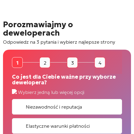
Porozmawiajmy o
deweloperach
Odpowiedz na 3 pytania i wybierz najlepsze strony
1
2
3
4
Co jest dla Ciebie ważne przy wyborze
dewelopera?
Wybierz jedną lub więcej opcji
Niezawodność i reputacja
Elastyczne warunki płatności