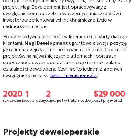
oferując przemyślane układy i wygodną infrastrukturę. Każdy
projekt Magi Development jest opracowywany z
uwzględnieniem potrzeb nowoczesnych mieszkańców i
inwestorów zorientowanych na dynamiczne życie w
nadmorskim mieście.
Poprzez aktywną obecność w Internecie i otwarty dialog z
klientami,
Magi Development
ugruntowała swoją pozycję
jako firma przejrzysta i zorientowana na klienta. Obecność
projektów na najważniejszych platformach i portalach
społecznościowych podkreśla ambicje i szeroki zakres
działalności dewelopera. Czyni go to jednym z godnych
uwagi graczy na rynku
Batumi nieruchomości
.
2020
1
2
$29 000
rok założenia
dostarczony
obiekt jest w trakcie budowy
koszt projektu od
Projekty deweloperskie