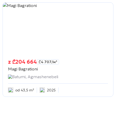
z
₾
204 664
₾
4 707
/м²
Magi Bagrationi
Batumi, Agmashenebeli
od 43,5 m²
2025