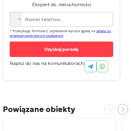
Ekspert ds. nieruchomości
No
country
* Przesyłając formularz, użytkownik wyraża zgodę na
zgoda na
selected
przetwarzanie danych osobowych
Napisz do nas na komunikatorach:
Alternative:
Powiązane obiekty