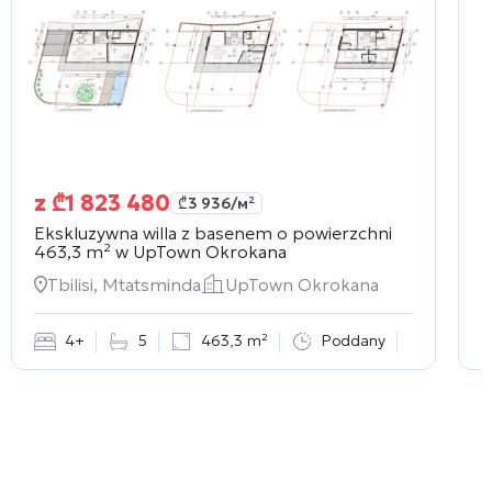
z
₾
1 823 480
₾
3 936
/м²
Ekskluzywna willa z basenem o powierzchni
E
463,3 m² w
UpTown Okrokana
o
Tbilisi, Mtatsminda
UpTown Okrokana
4+
5
463,3 m²
Poddany