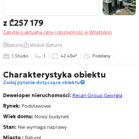
z
₾
257 179
Zapytaj o aktualną cenę i dostępność w WhatsApp
Batumi
Widok Batumi
1
,
Studio
1
42,43м²
Poddany
Charakterystyka obiektu
Zadaj pytanie dotyczące obiektu
Deweloper nieruchomości:
Recan Group Georgia
Rynek:
Podstawowe
Wiek domu:
Nowy budynek
Stan:
Nie wymaga naprawy
Miasto :
Batumi