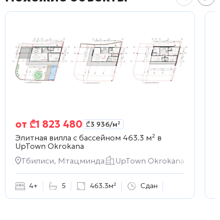
от
₾
1 823 480
₾
3 936
/м²
Элитная вилла с бассейном 463.3 м² в
Э
UpTown Okrokana
2
Тбилиси, Мтацминда
UpTown Okrokana
4+
5
463.3м²
Сдан