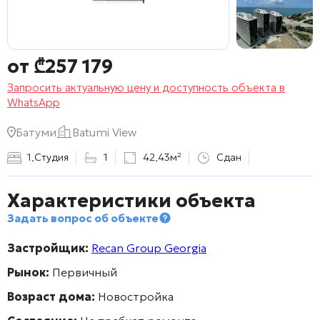
от
₾
257 179
Запросить актуальную цену и доступность объекта в
WhatsApp
Батуми
Batumi View
1
,
Студия
1
42,43м²
Сдан
Характеристики объекта
Задать вопрос об объекте
Застройщик:
Recan Group Georgia
Рынок:
Первичный
Возраст дома:
Новостройка