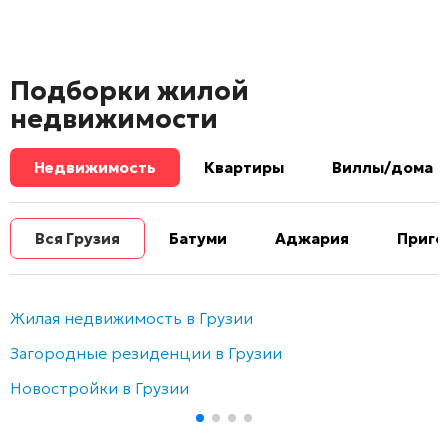
Подборки жилой
недвижимости
Недвижимость
Квартиры
Виллы/дома
Вся Грузия
Батуми
Аджария
Приго
Жилая недвижимость в Грузии
Загородные резиденции в Грузии
Новостройки в Грузии