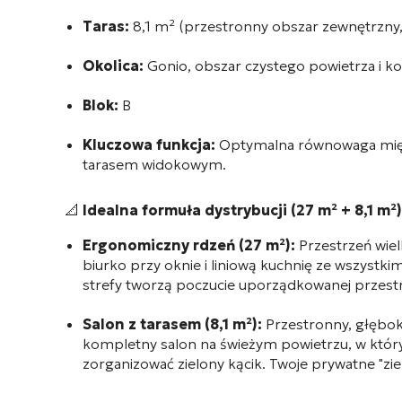
Taras:
8,1 m² (przestronny obszar zewnętrzny,
Okolica:
Gonio, obszar czystego powietrza i k
Blok:
B
Kluczowa funkcja:
Optymalna równowaga międ
tarasem widokowym.
📐
Idealna formuła dystrybucji (27 m² + 8,1 m²)
Ergonomiczny rdzeń (27 m²):
Przestrzeń wie
biurko przy oknie i liniową kuchnię ze wszystki
strefy tworzą poczucie uporządkowanej przest
Salon z tarasem (8,1 m²):
Przestronny, głęboki
kompletny salon na świeżym powietrzu, w który
zorganizować zielony kącik. Twoje prywatne "zi