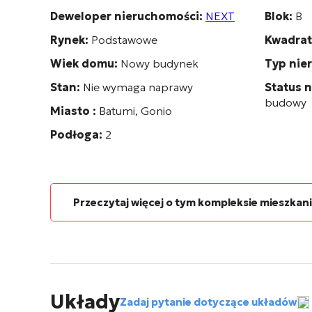
Deweloper nieruchomości:
NEXT
Blok:
B
Rynek:
Podstawowe
Kwadrat
Wiek domu:
Nowy budynek
Typ nie
Stan:
Nie wymaga naprawy
Status 
budowy
Miasto :
Batumi, Gonio
Podłoga:
2
Przeczytaj więcej o tym kompleksie mieszka
Układy
Zadaj pytanie dotyczące układów