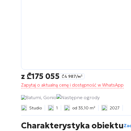
z
₾
175 055
₾
4 987
/м²
Zapytaj o aktualną cenę i dostępność w WhatsApp
Batumi, Gonio
Następne ogrody
Studio
1
od 35,10 m²
2027
Charakterystyka obiektu
Zad