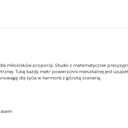
 dla miłośników proporcji. Studio z matematycznie precyzyj
znej. Tutaj każdy metr powierzchni mieszkalnej jest uzupe
nowagę dla życia w harmonii z górską scenerią.
rasem