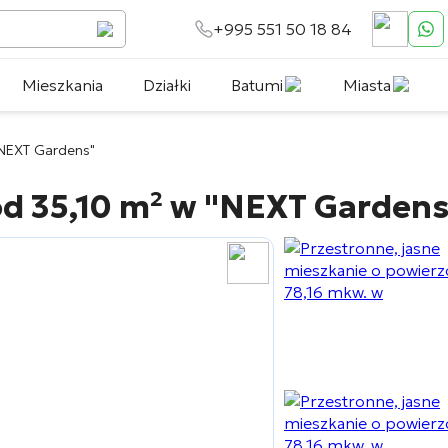
+995 551 50 18 84
Mieszkania
Działki
Batumi
Miasta
NEXT Gardens"
d 35,10 m² w
"NEXT Gardens