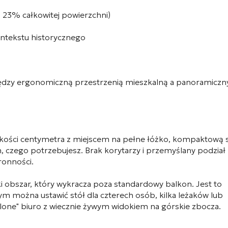
 23% całkowitej powierzchni)
ontekstu historycznego
zy ergonomiczną przestrzenią mieszkalną a panoramicz
lkości centymetra z miejscem na pełne łóżko, kompaktową 
m, czego potrzebujesz. Brak korytarzy i przemyślany podział
ronności.
 obszar, który wykracza poza standardowy balkon. Jest to
m można ustawić stół dla czterech osób, kilka leżaków lub
elone" biuro z wiecznie żywym widokiem na górskie zbocza.