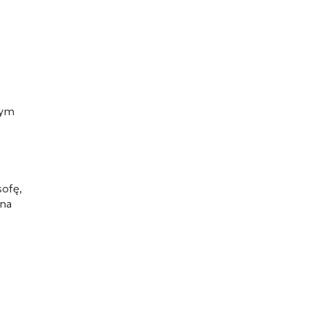
nym
sofę,
 na