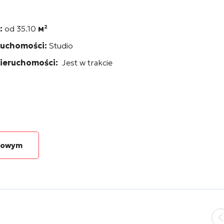
:
od 35.10
м²
ruchomości:
Studio
nieruchomości:
Jest w trakcie
niowym