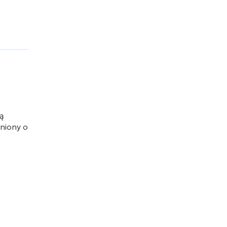
ną
łniony o