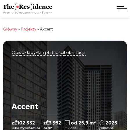
Główny
-
Projekty
-
Akcent
Opis
Układy
Plan płatności
Lokalizacja
Accent
z
₾
102 332
z
₾
3 952
od 25,9 m²
2025
cena wywoławcza
za m²
metraż
gotowość