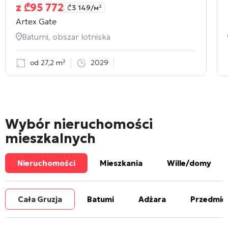
z
₾
95 772
₾
3 149
/м²
Artex Gate
Batumi, obszar lotniska
od 27,2 m²
2029
Wybór nieruchomości
mieszkalnych
Nieruchomości
Mieszkania
Wille/domy
Cała Gruzja
Batumi
Adżara
Przedmie