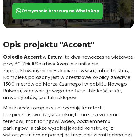
Otrzymanie broszury na WhatsApp
Opis projektu "Accent"
Osiedle Accent
w Batumi to dwa nowoczesne wieżowce
przy 30 Zhiuli Shartava Avenue z unikalnie
zaprojektowanymi mieszkaniami i własną infrastrukturą.
Kompleks położony jest w prestiżowej okolicy, zaledwie
1300 metrów od Morza Czarnego i w pobliżu Nowego
Bulwaru, zapewniając wygodne życie i bliskość szkół,
uniwersytetów, szpitali i sklepów.
Mieszkańcy kompleksu otrzymują komfort i
bezpieczeństwo dzięki zamkniętemu strzeżonemu
terenowi, monitoringowi wideo, podziemnemu
parkingowi, a także wysokiej jakości konstrukcji z
wykorzystaniem odpornej na trzęsienia ziemi technologii