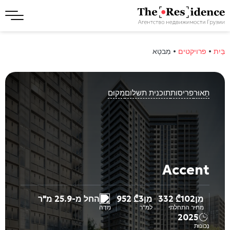
בַּיִת
•
פרויקטים
•
מִבטָא
תֵאוּר
פריסות
תוכנית תשלום
מִקוּם
Accent
מִן
102 332
₾
מִן
3 952
₾
החל מ-25.9 מ"ר
מחיר התחלתי
למ"ר
מִדָה
2025
נְכוֹנוּת