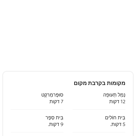
מקומות בקרבת מקום
נְמַל תְעוּפָה
סוּפֶּרמַרקֶט
12 דקות
7 דקות
בֵּית חוֹלִים
בֵּית סֵפֶר
5 דקות.
9 דקות.