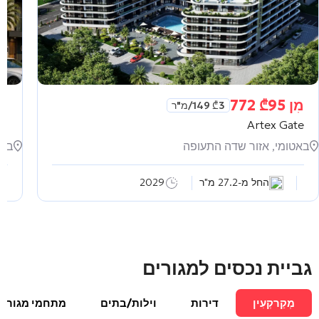
מִן
95 772
₾
מִ
3 149
₾
/מ"ר
as
Artex Gate
באטומי, אזור שדה התעופה
באט
החל מ-27.2 מ"ר
2029
גביית נכסים למגורים
מְקַרקְעִין
דירות
וילות/בתים
מתחמי מגורים