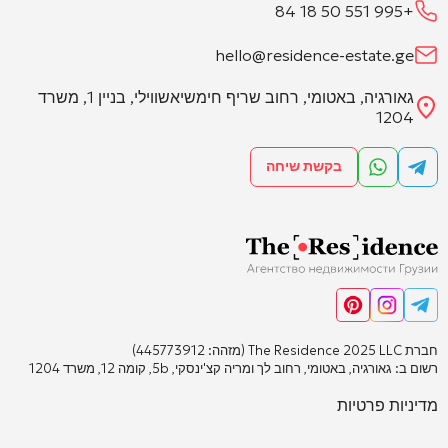
+995 551 50 18 84
hello@residence-estate.ge
גאורגיה, באטומי, רחוב שריף חימשיאשווילי, בניין 1, משרד
1204
בקשת שיחה
חברת The Residence 2025 LLC (מזהה: 445773912)
רשום ב: גאורגיה, באטומי, רחוב לך ומריה קצ'ינסקי, 5b, קומה 12, משרד 1204
מדיניות פרטיות