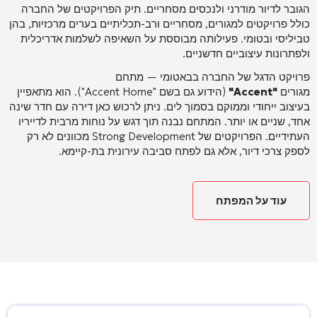
הגובר לדיור מודרני ולנכסים מסחריים. תיק הפרויקטים של החברה
כולל פרויקטים למגורים, מסחריים ורב-תכליתיים בערים מרכזיות, בהן
טביליסי ובטומי. פעילותה מבוססת על השאיפה לשלמות אדריכלית
ולפתרונות עיצוביים חדשניים.
פרויקט הדגל של החברה בבאטומי — מתחם
מגורים
"Accent"
(הידוע גם בשם "Accent Home"). הוא מתאפיין
בעיצוב ייחודי וממוקם בסמוך לים. ניתן לרכוש כאן דירה עם חדר שינה
אחד, שניים או יותר. המתחם נבנה תוך דגש על נוחות מרבית לדייריו
העתידיים. הפרויקטים של Strong Development מכוונים לא רק
לספק צרכי דיור, אלא גם לפתח סביבה עירונית בת-קיימא.
עוד על המפתח