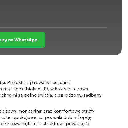
zury na WhatsApp
isi
. Projekt inspirowany zasadami
m murkiem (bloki A i B), w których surowa
 oknami są pełne światła, a ogrodzony, zadbany
odobowy monitoring oraz komfortowe strefy
a czteropokojowe, co pozwala dobrać opcję
rze rozwinięta infrastruktura sprawiają, że