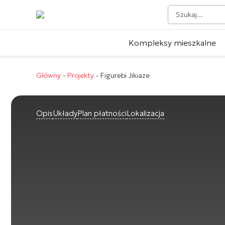
Kompleksy mieszkalne
Główny
-
Projekty
-
Figurebi Jikiaze
Opis
Układy
Plan płatności
Lokalizacja