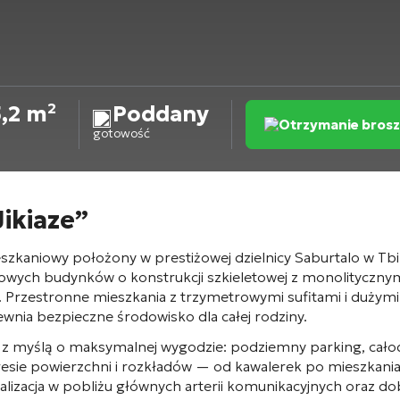
,2 m²
Poddany
Otrzymanie bros
gotowość
ikiaze”
aniowy położony w prestiżowej dzielnicy Saburtalo w Tbil
trowych budynków o konstrukcji szkieletowej z monolityczny
. Przestronne mieszkania z trzymetrowymi sufitami i dużymi
wnia bezpieczne środowisko dla całej rodziny
.
a z myślą o maksymalnej wygodzie: podziemny parking, cał
resie powierzchni i rozkładów — od kawalerek po mieszkani
lizacja w pobliżu głównych arterii komunikacyjnych oraz dob