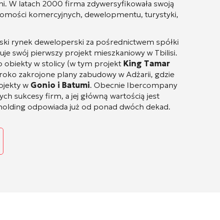
mi
. W latach 2000 firma zdywersyfikowała swoją
chomości komercyjnych, dewelopmentu, turystyki,
ski rynek deweloperski za pośrednictwem spółki
izuje swój pierwszy projekt mieszkaniowy w Tbilisi
.
o obiekty w stolicy (w tym projekt
King Tamar
szeroko zakrojone plany zabudowy w Adżarii, gdzie
ojekty w
Gonio i Batumi
. Obecnie Ibercompany
h sukcesy firm, a jej główną wartością jest
m holding odpowiada już od ponad dwóch dekad
.