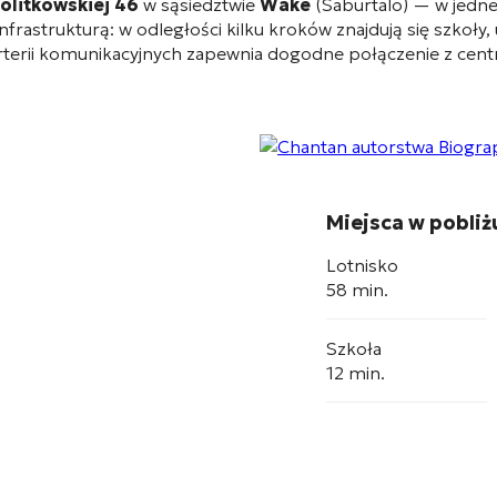
olitkowskiej 46
w sąsiedztwie
Wake
(Saburtalo)
— w jednej
ą infrastrukturą: w odległości kilku kroków znajdują się szko
 arterii komunikacyjnych zapewnia dogodne połączenie z centr
Miejsca w pobliż
Lotnisko
58 min.
Szkoła
12 min.