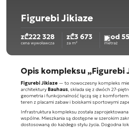
Figurebi Jikiaze
z
₾
222 328
z
₾
3 673
od 55
cena wywoławcza
za m²
metraż
Opis kompleksu „Figurebi J
Figurebi Jikiaze
— to nowoczesny kompleks mieszk
architektury
Bauhaus
, składa się z dwóch 27-pię
geometria i funkcjonalność łączą się z komfortem
teren z placami zabaw i boiskami sportowymi zape
Infrastruktura kompleksu została zaprojektowan
wspólne
. Mieszkania są dostępne w szerokim zak
dostosowaną do każdego stylu życia
. Dogodna loka