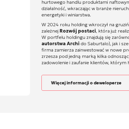
hurtowego handlu produktami naftowy
działalność, wkraczając w branże nieru
energetyki i winiarstwa
.
W 2024 roku holding wkroczył na gruziń
zależnej
Rozwój postaci
, która już real
W portfelu holdingu znajdują się zarówn
autorstwa Archi
do Saburtalo
), jak i 
firma zamierza zainwestować w nowe pr
zrzesza pod jedną marką kilka odnoszącyc
zadowolenie i zaufanie klientów, który
Więcej informacji o deweloperze