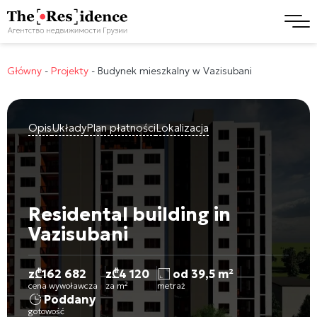
Główny
-
Projekty
-
Budynek mieszkalny w Vazisubani
Opis
Układy
Plan płatności
Lokalizacja
Residental building in
Vazisubani
z
₾
162 682
z
₾
4 120
od 39,5 m²
cena wywoławcza
za m²
metraż
Poddany
gotowość