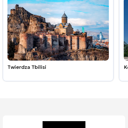
Twierdza Tbilisi
K