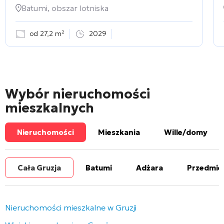
Batumi, obszar lotniska
od 27,2 m²
2029
Wybór nieruchomości
mieszkalnych
Nieruchomości
Mieszkania
Wille/domy
Cała Gruzja
Batumi
Adżara
Przedmie
Nieruchomości mieszkalne w Gruzji