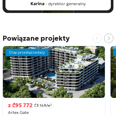
Karina
- dyrektor generalny
Powiązane projekty
Etap przedsprzedaży
z
₾
95 772
₾
3 149
/м²
Artex Gate