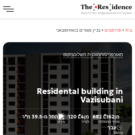
בַּיִת
•
פרויקטים
•
בניין מגורים בוואזיסובאני
תֵאוּר
פריסות
תוכנית תשלום
מִקוּם
Residental building in
Vazisubani
מִן
162 682
₾
מִן
4 120
₾
החל מ-39.5 מ"ר
מחיר התחלתי
למ"ר
מִדָה
עבר
נְכוֹנוּת