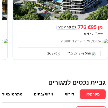
מִן
95 772
₾
מִ
3 149
₾
/מ"ר
as
Artex Gate
באטומי, אזור שדה התעופה
באט
החל מ-27.2 מ"ר
2029
גביית נכסים למגורים
מְקַרקְעִין
דירות
וילות/בתים
מתחמי מגורים