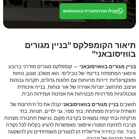
קבלו את החוברת בוואטסאפ
תיאור הקומפלקס "בניין מגורים
בווזיסובאני"
בניין מגורים בוואזיסובאני
— קומפלקס מגורים מודרני ברובע
איסאני המתפתח בדינמי של טביליסי. הוא משלב סגנון, נוחות
ופונקציונליות: דירות מרווחות עם חלונות גדולים, תקרות גבוהות
ועיצוב מתחשב יוצרות אווירה של אור ונוחות. בנייה איכותית
וטכנולוגיות מודרניות מבטיחות את אמינות ועמידות הבית.
תושבים
בניין מגורים בוואזיסובאני
קבלו את כל היתרונות של
תשתית עירונית מפותחת: בתי ספר, גני ילדים, חנויות, בתי
מרקחת ובתי קפה נמצאים בקרבת מקום. נגישות תחבורה מצוינת
וקרבה לתחנת המטרו איסאני מאפשרות להגיע בקלות לכל נקודה
בעיר. זוהי בחירה אידיאלית הן למגורים משפחתיים והן להשקעה
באזור מבטיח של הבירה.