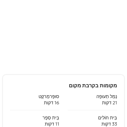
מקומות בקרבת מקום
נְמַל תְעוּפָה
סוּפֶּרמַרקֶט
21 דקות
16 דקות
בֵּית חוֹלִים
בֵּית סֵפֶר
33 דקות
11 דקות