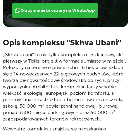
Otrzymanie broszury na WhatsApp
Opis kompleksu "Skhva Ubani"
„Skhva Ubani” to nie tylko kompleks mieszkaniowy, ale
pierwszy w Tbilisi projekt w formacie „miasto w mieście”
.
Położony na terenie o powierzchni 16 hektarów
, składa
się z 14 nowoczesnych 22-piętrowych budynków
, które
tworzą pełnowartościowe środowisko do życia, pracy i
wypoczynku
. Architektura kompleksu łączy w sobie
wielkość, ekologię i europejski poziom komfortu
, a
przemyślana infrastruktura obejmuje dwa przedszkola,
szkołę, 50 000 m² powierzchni handlowej i biurowej,
ponad 3 500 miejsc parkingowych oraz 60 000 m²
zagospodarowanych terenów rekreacyjnych
.
Wewnątrz kompleksu znajdują się mieszkania o