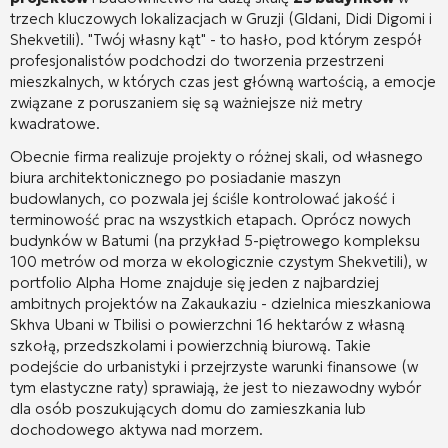
trzech kluczowych lokalizacjach w Gruzji (Gldani, Didi Digomi i
Shekvetili). "Twój własny kąt" - to hasło, pod którym zespół
profesjonalistów podchodzi do tworzenia przestrzeni
mieszkalnych, w których czas jest główną wartością, a emocje
związane z poruszaniem się są ważniejsze niż metry
kwadratowe.
Obecnie firma realizuje projekty o różnej skali, od własnego
biura architektonicznego po posiadanie maszyn
budowlanych, co pozwala jej ściśle kontrolować jakość i
terminowość prac na wszystkich etapach. Oprócz nowych
budynków w Batumi (na przykład 5-piętrowego kompleksu
100 metrów od morza w ekologicznie czystym Shekvetili), w
portfolio Alpha Home znajduje się jeden z najbardziej
ambitnych projektów na Zakaukaziu - dzielnica mieszkaniowa
Skhva Ubani w Tbilisi o powierzchni 16 hektarów z własną
szkołą, przedszkolami i powierzchnią biurową. Takie
podejście do urbanistyki i przejrzyste warunki finansowe (w
tym elastyczne raty) sprawiają, że jest to niezawodny wybór
dla osób poszukujących domu do zamieszkania lub
dochodowego aktywa nad morzem.