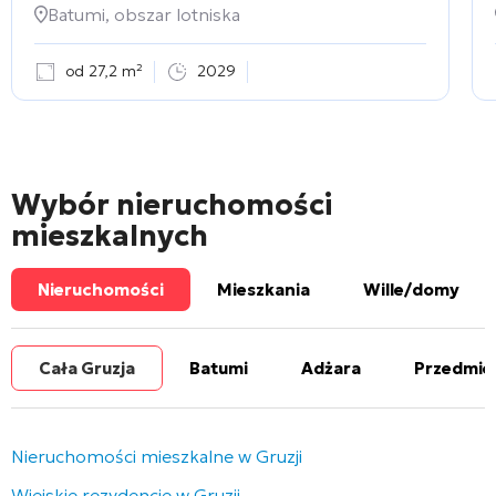
Batumi, obszar lotniska
od 27,2 m²
2029
Wybór nieruchomości
mieszkalnych
Nieruchomości
Mieszkania
Wille/domy
Cała Gruzja
Batumi
Adżara
Przedmie
Nieruchomości mieszkalne w Gruzji
Wiejskie rezydencje w Gruzji