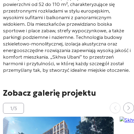
powierzchni od 52 do 110 m², charakteryzujące się
przestronnymi rozkładami w stylu europejskim,
wysokimi sufitami i balkonami z panoramicznym
widokiem
. Dla mieszkańców przewidziano boiska
sportowe i place zabaw, strefy wypoczynkowe, a także
parkingi podziemne i naziemne
. Technologia budowy
szkieletowo-monolitycznej, izolacja akustyczna oraz
energooszczędne rozwiązania zapewniają wysoką jakość i
komfort mieszkania
. „Skhva Ubani” to przestrzeń
harmonii i przytulności, w której każdy szczegół został
przemyślany tak, by stworzyć idealne miejskie otoczenie
.
Zobacz galerię projektu
1
/
5