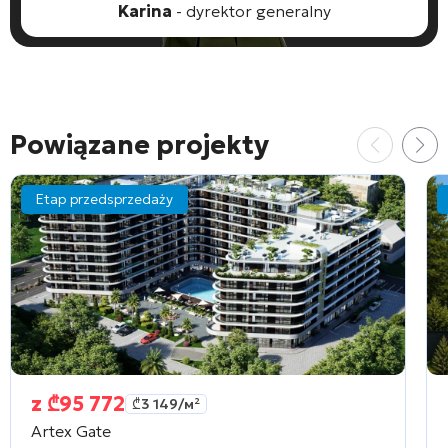
Karina
- dyrektor generalny
Powiązane projekty
Etap przedsprzedaży
z
₾
95 772
₾
3 149
/м²
Artex Gate