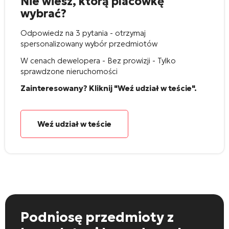
Nie wiesz, którą placówkę
wybrać?
Odpowiedz na 3 pytania - otrzymaj
spersonalizowany wybór przedmiotów
W cenach dewelopera - Bez prowizji - Tylko
sprawdzone nieruchomości
Zainteresowany? Kliknij "Weź udział w teście".
Weź udział w teście
Podniosę przedmioty
z