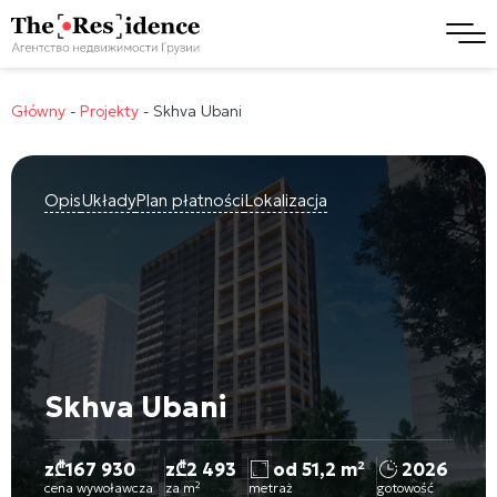
Główny
-
Projekty
-
Skhva Ubani
Opis
Układy
Plan płatności
Lokalizacja
Skhva Ubani
z
₾
167 930
z
₾
2 493
od 51,2 m²
2026
cena wywoławcza
za m²
metraż
gotowość