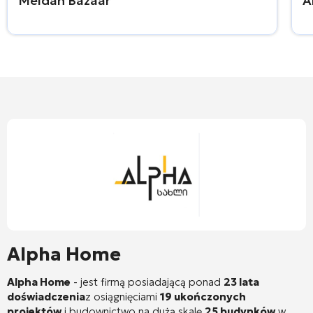
Meidan Bazaar
A
Alpha Home
Alpha Home
- jest firmą posiadającą ponad
23 lata
doświadczenia
z osiągnięciami
19 ukończonych
projektów
i budownictwo na dużą skalę
25 budynków
w