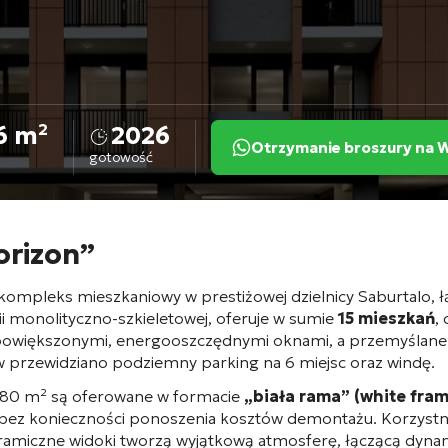
6 m²
2026
Otrzymanie broszury na
gotowość
orizon”
kompleks mieszkaniowy w prestiżowej dzielnicy Saburtalo, ł
i monolityczno-szkieletowej, oferuje w sumie
15 mieszkań
,
az powiększonymi, energooszczędnymi oknami
, a przemyślane
ów przewidziano podziemny parking na 6 miejsc oraz windę
.
 80 m² są oferowane w formacie
„biała rama” (white fram
bez konieczności ponoszenia kosztów demontażu. Korzystna l
 panoramiczne widoki tworzą wyjątkową atmosferę, łączącą dy