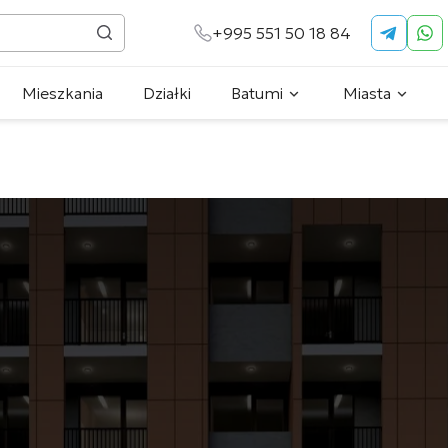
+995 551 50 18 84
Mieszkania
Działki
Batumi
Miasta