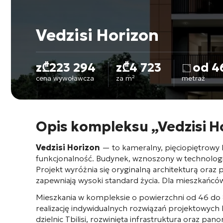
Vedzisi Horizon
z
₾
223 294
z
₾
4 723
od 4
cena wywoławcza
za m²
metraż
Opis kompleksu „Vedzisi H
Vedzisi Horizon
— to kameralny, pięciopiętrowy 
funkcjonalność. Budynek, wznoszony w technologi
Projekt wyróżnia się oryginalną architekturą or
zapewniają wysoki standard życia. Dla mieszkańc
Mieszkania w kompleksie o powierzchni od 46 do
realizację indywidualnych rozwiązań projektowych 
dzielnic Tbilisi, rozwinięta infrastruktura oraz