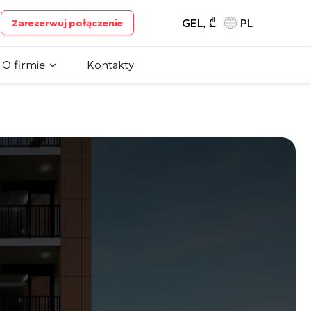
GEL, ₾
PL
Zarezerwuj połączenie
O firmie
Kontakty