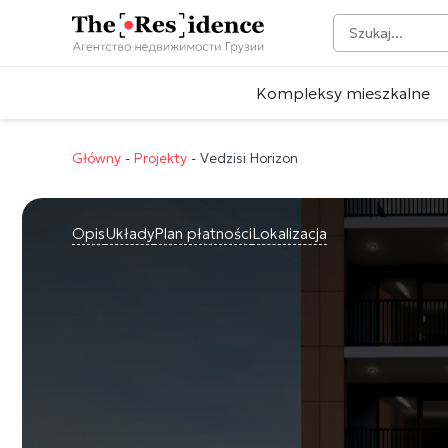
Kompleksy mieszkalne
Główny
-
Projekty
-
Vedzisi Horizon
Opis
Układy
Plan płatności
Lokalizacja