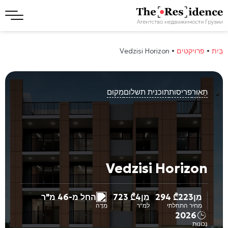
בַּיִת
•
פרויקטים
•
Vedzisi Horizon
תֵאוּר
פריסות
תוכנית תשלום
מִקוּם
Vedzisi Horizon
מִן
223 294
₾
מִן
4 723
₾
החל מ-46 מ"ר
מחיר התחלתי
למ"ר
מִדָה
2026
נְכוֹנוּת