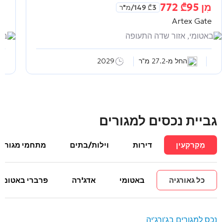
מִן
95 772
₾
מִ
3 149
₾
/מ"ר
as
Artex Gate
באטומי, אזור שדה התעופה
באט
החל מ-27.2 מ"ר
2029
גביית נכסים למגורים
מְקַרקְעִין
דירות
וילות/בתים
מתחמי מגורים
כל גאורגיה
באטומי
אדג'רה
פרברי באטומי
נכס למגורים בג'ורג'יה