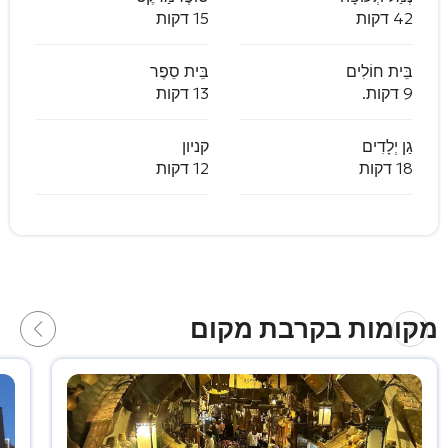
42 דקות
15 דקות
בֵּית חוֹלִים
בֵּית סֵפֶר
9 דקות.
13 דקות
גַן יְלָדִים
קניון
18 דקות
12 דקות
מקומות בקרבת מקום