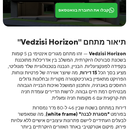
קבלו את החוברת בוואטסאפ
תיאור מתחם "Vedzisi Horizon"
Vedzisi Horizon
— זהו מתחם מגורים אינטימי בן 5 קומות
בשכונת סבורטלו היוקרתית, המשלב בין אדריכלות מתוכננת
בקפידה לפונקציונליות. הבניין, הנבנה בטכנולוגיית שלד מונוליטי,
מציע בסך הכל
15 דירות
, מה שיוצר אווירה של פרטיות ונוחות.
הפרויקט מתאפיין בארכיטקטורה מקורית ובחלונות גדולים
החוסכים באנרגיה
, והתכנון המושכל ואיכות הבנייה הגבוהה
מבטיחים רמת חיים גבוהה. לרשות הדיירים עומדת חניה
תת-קרקעית עם 6 מקומות חניה ומעלית
.
דירות במתחם בשטח שבין 46 ל-80 מ"ר נמסרות
בפורמט
"מסגרת לבנה" (white frame)
, מה שמאפשר
לבעלים העתידיים ליישם פתרונות עיצוביים אישיים ללא עלויות
פירוק. מיקום אטרקטיבי באחד האזורים היוקרתיים ביותר