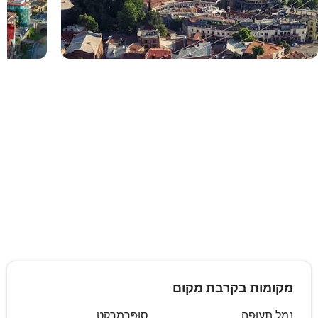
מקומות בקרבת מקום
נְמַל תְעוּפָה
סוּפֶּרמַרקֶט