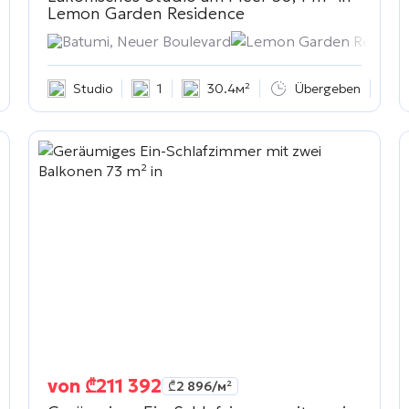
Lemon Garden Residence
сть
Batumi, Neuer Boulevard
Lemon Garden Residen
Studio
1
30.4м²
Übergeben
von
₾
211 392
₾
2 896
/м²