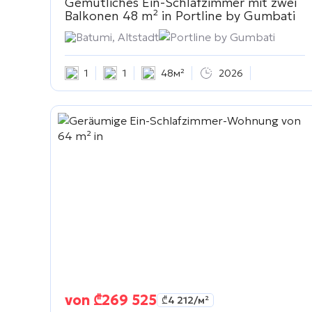
Gemütliches Ein-Schlafzimmer mit zwei
Balkonen 48 m² in
Portline by Gumbati
Batumi, Altstadt
Portline by Gumbati
1
1
48м²
2026
von
₾
269 525
₾
4 212
/м²