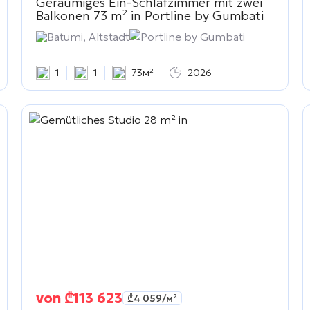
Geräumiges Ein-Schlafzimmer mit zwei
Balkonen 73 m² in
Portline by Gumbati
Batumi, Altstadt
Portline by Gumbati
1
1
73м²
2026
von
₾
113 623
₾
4 059
/м²