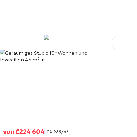
von
₾
224 604
₾
4 989
/м²