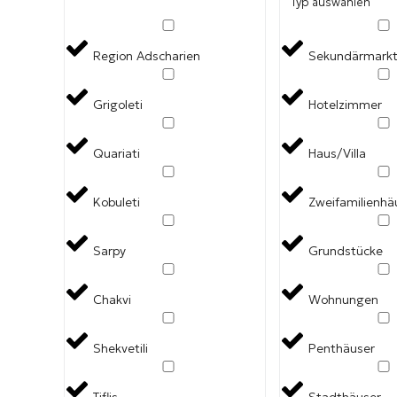
Typ auswählen
Region Adscharien
Sekundärmark
Grigoleti
Hotelzimmer
Quariati
Haus/Villa
Kobuleti
Zweifamilienhä
Sarpy
Grundstücke
Chakvi
Wohnungen
Shekvetili
Penthäuser