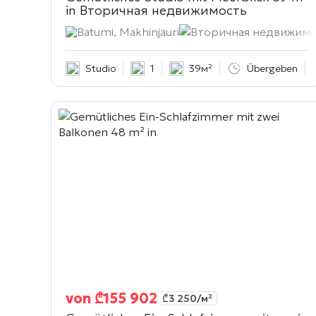
in
Вторичная недвижимость
Batumi, Makhinjauri
Вторичная недвижимо
Studio
1
39м²
Übergeben
von
₾
155 902
₾
3 250
/м²