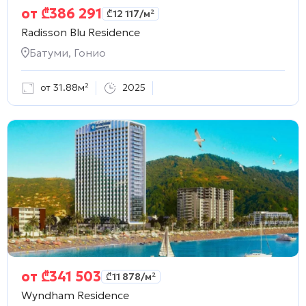
от
₾
386 291
₾
12 117
/м²
Radisson Blu Residence
Батуми, Гонио
от 31.88м²
2025
от
₾
341 503
₾
11 878
/м²
Wyndham Residence