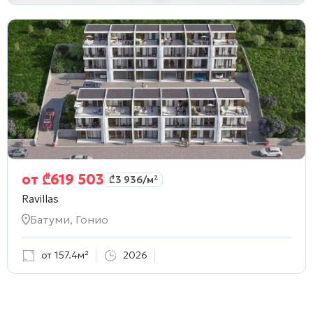
от
₾
619 503
₾
3 936
/м²
Ravillas
Батуми, Гонио
от 157.4м²
2026