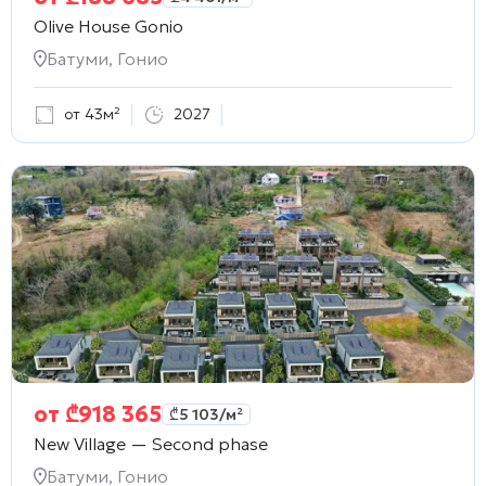
Olive House Gonio
Батуми, Гонио
от 43м²
2027
от
₾
918 365
₾
5 103
/м²
New Village — Second phase
Батуми, Гонио