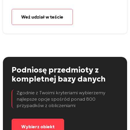
Weź udział w teście
Podniosę przedmioty
z
kompletnej bazy danych
Zgodnie z Twoimi kryteriami wybierzemy
najlepsze opcje spośród ponad 800
przypadków z obliczeniami
Wybierz obiekt