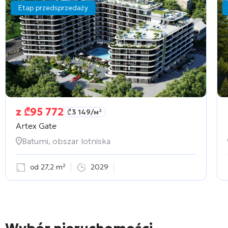
Etap przedsprzedaży
z
₾
95 772
₾
3 149
/м²
Artex Gate
Batumi, obszar lotniska
od 27,2 m²
2029