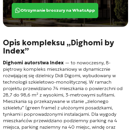
Otrzymanie broszury na WhatsApp
Opis kompleksu „Dighomi by
Index”
Dighomi autorstwa Index
— to nowoczesny, 8-
piętrowy kompleks mieszkaniowy w dynamicznie
rozwijającej się dzielnicy Didi Digomi, wybudowany w
technologii szkieletowo-monolitycznej
. W ramach
projektu przewidziano 74 mieszkania o powierzchni od
28,7 do 98,6 m² z wysokimi, 3-metrowymi sufitami
.
Mieszkania są przekazywane w stanie „zielonego
szkieletu” (green frame) z ułożonymi posadzkami,
tynkami i poprowadzonymi instalacjami
. Dla wygody
mieszkańców przewidziano podziemny parking na 4
miejsca, parking naziemny na 40 miejsc, windę oraz