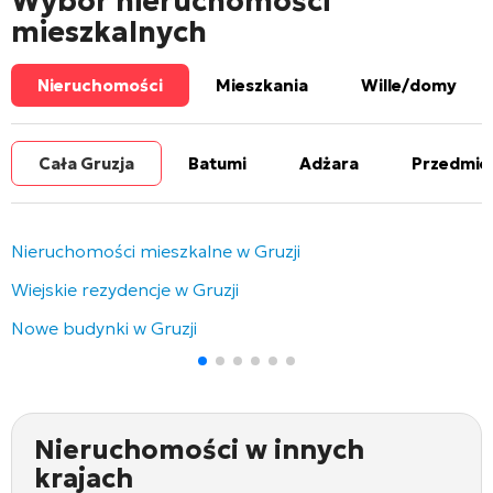
Wybór nieruchomości
mieszkalnych
Nieruchomości
Mieszkania
Wille/domy
Cała Gruzja
Batumi
Adżara
Przedmie
Nieruchomości mieszkalne w Gruzji
Wiejskie rezydencje w Gruzji
Nowe budynki w Gruzji
Nieruchomości w innych
krajach