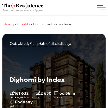
Główny
-
Projekty
-
Dighomi autorstwa Index
Opis
Układy
Plan płatności
Lokalizacja
Dighomi by Index
z
₾
161 632
z
₾
2 650
od 56 m²
cena wywoławcza
za m²
metraż
Poddany
gotowość