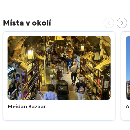
Místa v okolí
Meidan Bazaar
A