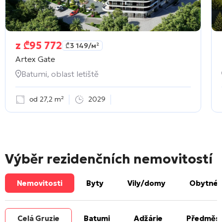
z
₾
95 772
₾
3 149
/м²
Artex Gate
Batumi, oblast letiště
od 27,2 m²
2029
Výběr rezidenčních nemovitostí
Nemovitosti
Byty
Vily/domy
Obytné 
Celá Gruzie
Batumi
Adžárie
Předměst