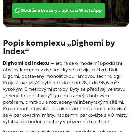
Obdržení brožury v aplikaci WhatsApp
Popis komplexu „Dighomi by
Index“
Dighomi od Indexu
— jedná se o moderní 8podlažní
obytný komplex v dynamicky se rozvíjející čtvrti Didi
Digomi, postavený monolitickou rámovou technologií
.
Projekt nabízí 74 bytů o rozloze od 28,7 do 98,6 m² s
vysokými 3metrovými stropy
. Byty se předávají ve stavu
„zelené hrubé stavby“ (green frame) s hotovým
potěrem, omítkou a rozvedenými inženýrskými sítěmi
.
Pro pohodlí obyvatel je k dispozici podzemní parkoviště
se 4 parkovacími místy, nadzemní parkoviště s 40 místy,
výtah a obchodní prostory v přízemních patrech
.
Komplex se vyznačuje promyšlenou infrastrukturou: v