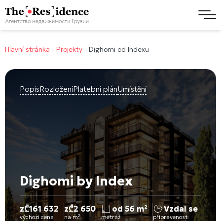
Hlavní stránka
-
Projekty
-
Dighomi od Indexu
Popis
Rozložení
Platební plán
Umístění
Dighomi by Index
z
₾
161 632
z
₾
2 650
od 56 m²
Vzdal se
výchozí cena
na m²
metráž
připravenost