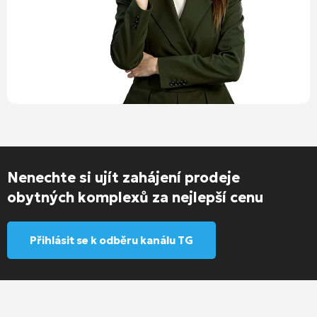
Nenechte si ujít zahájení prodeje
obytných komplexů za nejlepší cenu
Přihlásit se k odběru kanálu TG