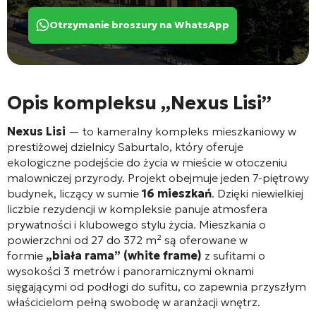
Otrzymanie broszury na WhatsApp
Opis kompleksu „Nexus Lisi”
Nexus Lisi
— to kameralny kompleks mieszkaniowy w
prestiżowej dzielnicy Saburtalo, który oferuje
ekologiczne podejście do życia w mieście w otoczeniu
malowniczej przyrody
. Projekt obejmuje jeden 7-piętrowy
budynek, liczący w sumie
16 mieszkań
. Dzięki niewielkiej
liczbie rezydencji w kompleksie panuje atmosfera
prywatności i klubowego stylu życia
. Mieszkania o
powierzchni od 27 do 372 m² są oferowane w
formie
„biała rama” (white frame)
z sufitami o
wysokości 3 metrów i panoramicznymi oknami
sięgającymi od podłogi do sufitu, co zapewnia przyszłym
właścicielom pełną swobodę w aranżacji wnętrz
.