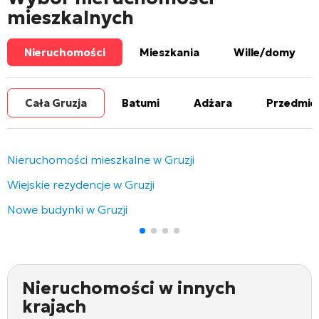
mieszkalnych
Nieruchomości
Mieszkania
Wille/domy
Cała Gruzja
Batumi
Adżara
Przedmie
Nieruchomości mieszkalne w Gruzji
Wiejskie rezydencje w Gruzji
Nowe budynki w Gruzji
Nieruchomości w innych
krajach