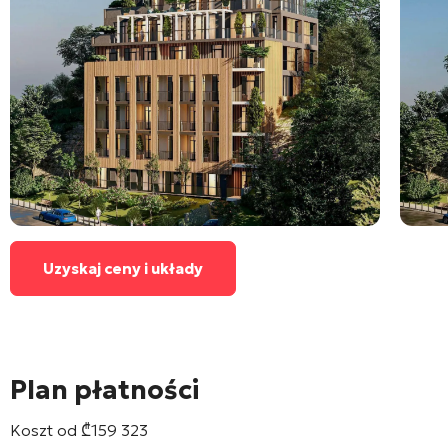
Uzyskaj ceny i układy
Plan płatności
Koszt od
₾
159 323