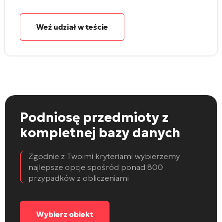
Weź udział w teście
Podniosę przedmioty
z
kompletnej bazy danych
Zgodnie z Twoimi kryteriami wybierzemy
najlepsze opcje spośród ponad 800
przypadków z obliczeniami
Wybierz obiekt