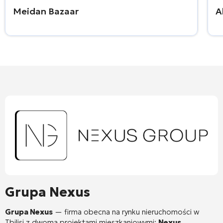
Meidan Bazaar
A
Grupa Nexus
Grupa Nexus
— firma obecna na rynku nieruchomości w
Tbilisi z dwoma projektami mieszkaniowymi:
Nexus