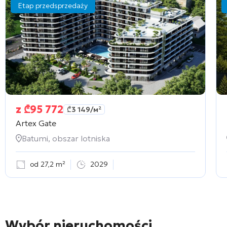
Etap przedsprzedaży
z
₾
95 772
₾
3 149
/м²
Artex Gate
Batumi, obszar lotniska
od 27,2 m²
2029
Wybór nieruchomości