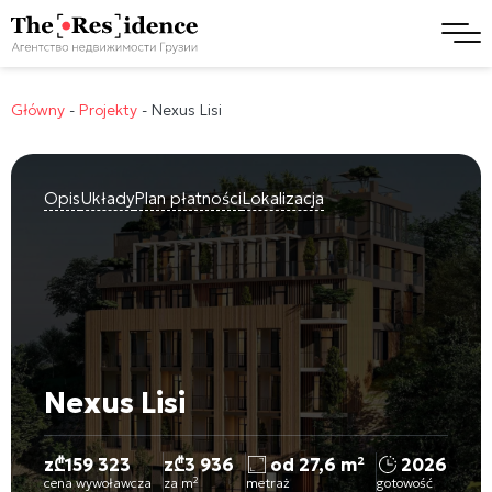
Główny
-
Projekty
-
Nexus Lisi
Opis
Układy
Plan płatności
Lokalizacja
Nexus Lisi
z
₾
159 323
z
₾
3 936
od 27,6 m²
2026
cena wywoławcza
za m²
metraż
gotowość