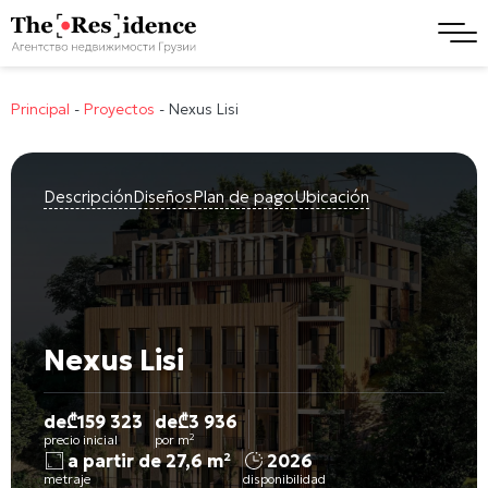
Principal
-
Proyectos
-
Nexus Lisi
Descripción
Diseños
Plan de pago
Ubicación
Nexus Lisi
de
₾
159 323
de
₾
3 936
precio inicial
por m²
a partir de 27,6 m²
2026
metraje
disponibilidad