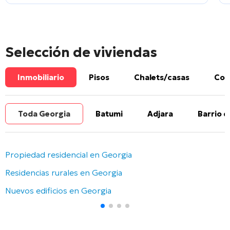
Selección de viviendas
Inmobiliario
Pisos
Chalets/casas
Com
Toda Georgia
Batumi
Adjara
Barrio d
Propiedad residencial en Georgia
Residencias rurales en Georgia
Nuevos edificios en Georgia