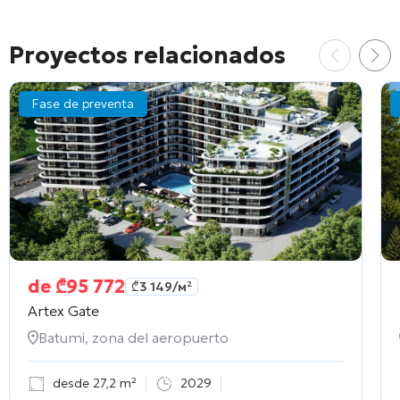
Proyectos relacionados
Fase de preventa
de
₾
95 772
₾
3 149
/м²
Artex Gate
Batumi, zona del aeropuerto
desde 27,2 m²
2029