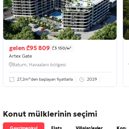
gelen
₾
95 809
₾
3 150
/м²
Artex Gate
Batum, Havaalanı bölgesi
27,2m²'den başlayan fiyatlarla
2029
Konut mülklerinin seçimi
Gayrimenkul
Flats
Villalar/evler
Konut