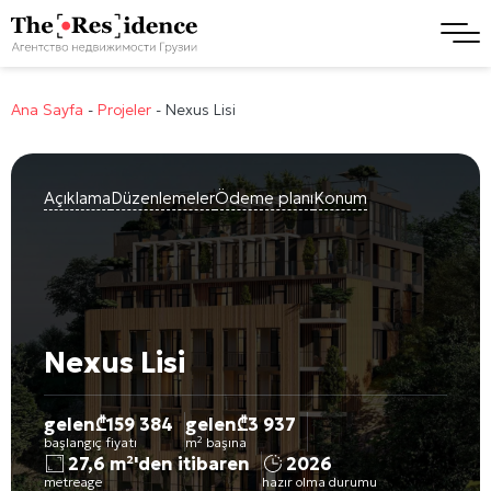
Ana Sayfa
-
Projeler
-
Nexus Lisi
Açıklama
Düzenlemeler
Ödeme planı
Konum
Nexus Lisi
gelen
₾
159 384
gelen
₾
3 937
başlangıç fiyatı
m² başına
27,6 m²'den itibaren
2026
metreage
hazır olma durumu