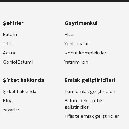
Şehirler
Gayrimenkul
Batum
Flats
Tiflis
Yeni binalar
Acara
Konut kompleksleri
Gonio[Batum]
Yatırım için
Şirket hakkında
Emlak geliştiricileri
Şirket hakkında
Tüm emlak geliştiricileri
Blog
Batum'deki emlak
geliştiricileri
Yazarlar
Tiflis'te emlak geliştiriciler