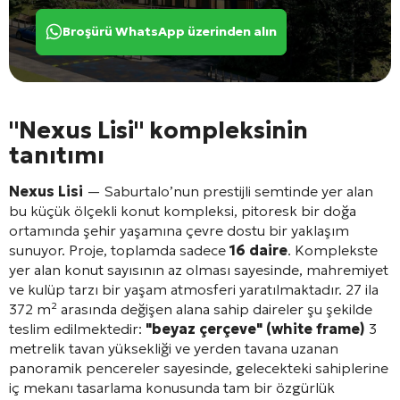
Broşürü WhatsApp üzerinden alın
"Nexus Lisi" kompleksinin
tanıtımı
Nexus Lisi
— Saburtalo’nun prestijli semtinde yer alan
bu küçük ölçekli konut kompleksi, pitoresk bir doğa
ortamında şehir yaşamına çevre dostu bir yaklaşım
sunuyor
. Proje, toplamda sadece
16 daire
. Komplekste
yer alan konut sayısının az olması sayesinde, mahremiyet
ve kulüp tarzı bir yaşam atmosferi yaratılmaktadır
. 27 ila
372 m² arasında değişen alana sahip daireler şu şekilde
teslim edilmektedir:
"beyaz çerçeve" (white frame)
3
metrelik tavan yüksekliği ve yerden tavana uzanan
panoramik pencereler sayesinde, gelecekteki sahiplerine
iç mekanı tasarlama konusunda tam bir özgürlük