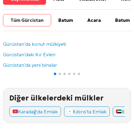
Tüm Gürcistan
Batum
Acara
Batum b
Gürcistan'da konut mülkiyeti
Gürcistan'daki Kır Evleri
Gürcistan'da yeni binalar
Diğer ülkelerdeki mülkler
Karadağ'da Emlak
Kıbrıs'ta Emlak
BAE'd