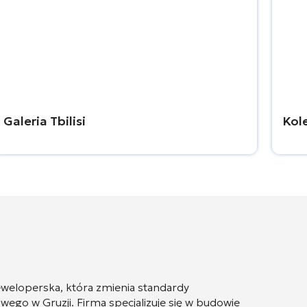
Galeria Tbilisi
Kol
eweloperska, która zmienia standardy
o w Gruzji. Firma specjalizuje się w budowie