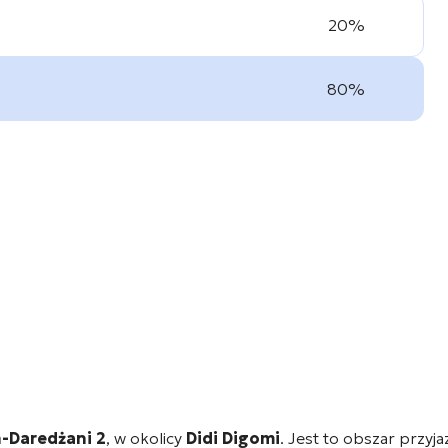
20%
80%
n-Daredżani 2
, w okolicy
Didi Digomi
. Jest to obszar przy