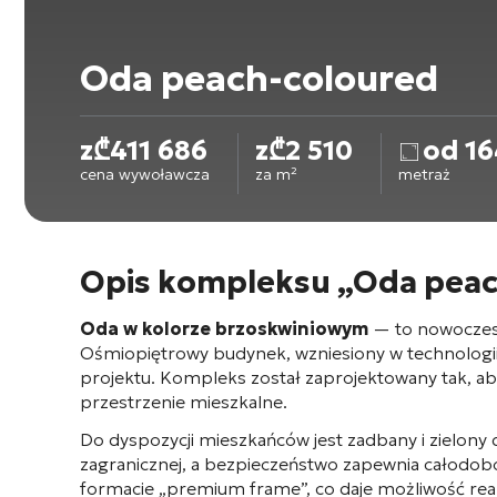
Oda peach-coloured
z
₾
411 686
z
₾
2 510
od 16
cena wywoławcza
za m²
metraż
Opis kompleksu „Oda peac
Oda w kolorze brzoskwiniowym
— to nowoczesn
Ośmiopiętrowy budynek
, wzniesiony w technologi
projektu. Kompleks został zaprojektowany tak, a
przestrzenie mieszkalne
.
Do dyspozycji mieszkańców jest zadbany i zielony 
zagranicznej
, a bezpieczeństwo zapewnia całodo
formacie „premium frame”
, co daje możliwość rea