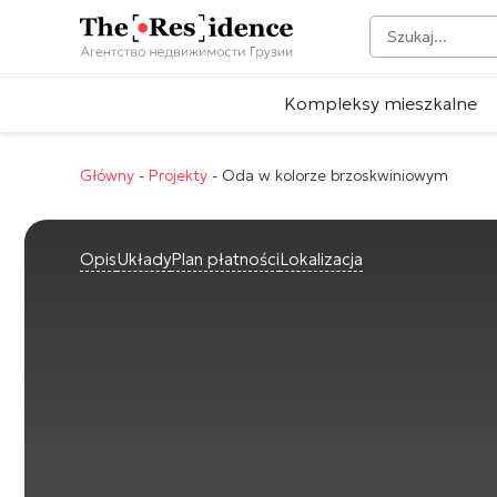
Kompleksy mieszkalne
Główny
-
Projekty
-
Oda w kolorze brzoskwiniowym
Opis
Układy
Plan płatności
Lokalizacja