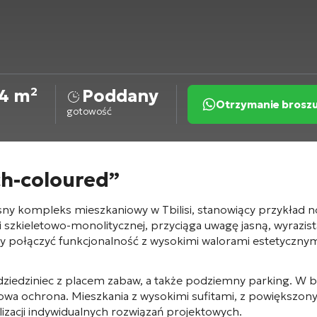
4 m²
Poddany
Otrzymanie brosz
gotowość
h-coloured”
y kompleks mieszkaniowy w Tbilisi, stanowiący przykład 
i szkieletowo-monolitycznej
, przyciąga uwagę jasną, wyrazistą
by połączyć funkcjonalność z wysokimi walorami estetyczn
dziedziniec z placem zabaw
, a także podziemny parking
. W 
bowa ochrona
. Mieszkania z wysokimi sufitami
, z powiększon
lizacji indywidualnych rozwiązań projektowych.