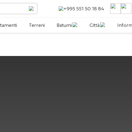
+995 551 50 18 84
tamenti
Terreni
Batumi
Città
Inform