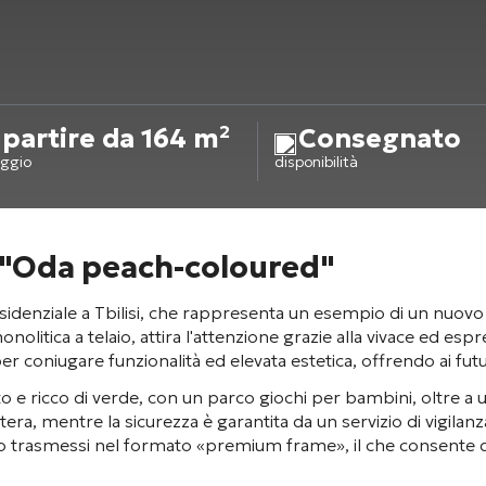
 partire da 164 m²
Consegnato
ggio
disponibilità
 "Oda peach-coloured"
nziale a Tbilisi, che rappresenta un esempio di un nuovo m
onolitica a telaio
, attira l'attenzione grazie alla vivace ed esp
coniugare funzionalità ed elevata estetica, offrendo ai futuri
ato e ricco di verde, con un parco giochi per bambini
, oltre a
stera
, mentre la sicurezza è garantita da un servizio di vigilan
 trasmessi nel formato «premium frame»
, il che consente 