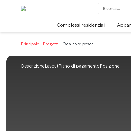
Complessi residenziali
Appar
Principale
-
Progetti
-
Oda color pesca
Descrizione
Layout
Piano di pagamento
Posizione