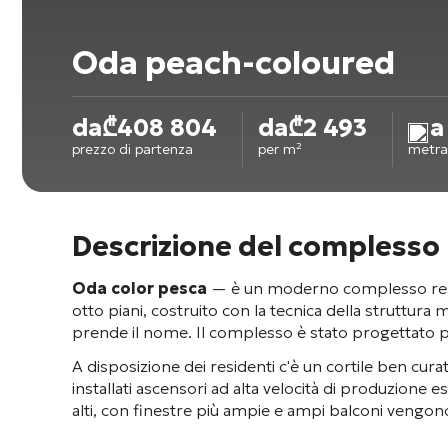
Oda peach-coloured
da
₾
408 804
da
₾
2 493
a
prezzo di partenza
per m²
metra
Descrizione del complesso
Oda color pesca
— è un moderno complesso reside
otto piani
, costruito con la tecnica della struttura m
prende il nome. Il complesso è stato progettato per 
A disposizione dei residenti c'è un cortile ben cur
installati ascensori ad alta velocità di produzione e
alti
, con finestre più ampie e ampi balconi
vengono