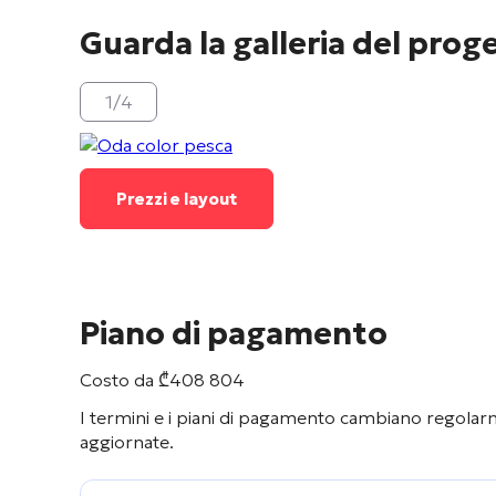
Guarda la galleria del prog
1
/
4
Prezzi e layout
Piano di pagamento
Costo da
₾
408 804
I termini e i piani di pagamento cambiano regolarme
aggiornate.