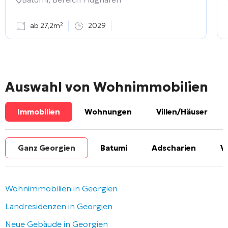
ab 27,2m²
2029
Auswahl von Wohnimmobilien
Immobilien
Wohnungen
Villen/Häuser
Ganz Georgien
Batumi
Adscharien
V
Wohnimmobilien in Georgien
Landresidenzen in Georgien
Neue Gebäude in Georgien