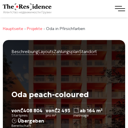
Hauptseite
-
Projekte
-
Oda in Pfirsichfarben
Beschreibung
Layouts
Zahlungsplan
Standort
Oda peach-coloured
von
₾
408 804
von
₾
2 493
ab 164 m²
Startpreis
pro m²
metreage
Übergeben
Bereitschaft