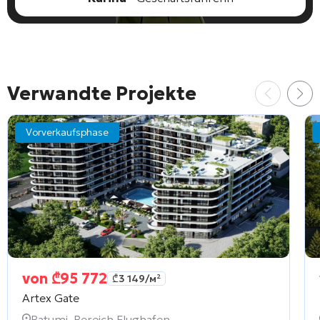
Verwandte Projekte
Vorverkaufsphase
von
₾
95 772
₾
3 149
/м²
Artex Gate
Batumi, Bereich Flughafen