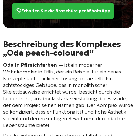
Erhalten Sie die Broschüre per WhatsApp
Beschreibung des Komplexes
„Oda peach-coloured“
Oda in Pfirsichfarben
— ist ein moderner
Wohnkomplex in Tiflis, der ein Beispiel für ein neues
Konzept städtebaulicher Lösungen darstellt
. Ein
achtstöckiges Gebäude
, das in monolithischer
Skelettbauweise errichtet wurde
, besticht durch die
farbenfrohe, ausdrucksstarke Gestaltung der Fassade
,
der dem Projekt seinen Namen gab. Der Komplex wurde
so konzipiert, dass er Funktionalität und hohe Ästhetik
vereint und den zukünftigen Bewohnern durchdachte
Lebensräume bietet
.
Den Bewohnern steht ein schön gestalteter und