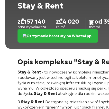
Stay & Rent
z
₾
157 140
z
₾
4 020
od 3
cena wywoławcza
za m²
metraż
Otrzymanie broszury na WhatsApp
Opis kompleksu "Stay & R
Stay & Rent
- to nowoczesny kompleks mieszkan
zbudowany jest w technologii szkieletu monolityc
życia w mieście, rozwiniętą infrastrukturę i wyso
wynajmu. W odległości spaceru znajdują się parki,
do życia.
Stay & Rent
atrakcyjne dla rodzin, wcza
В
Stay & Rent
Dostępne są mieszkania w różnych 
wykończeniem "green", "white" lub "black frame".