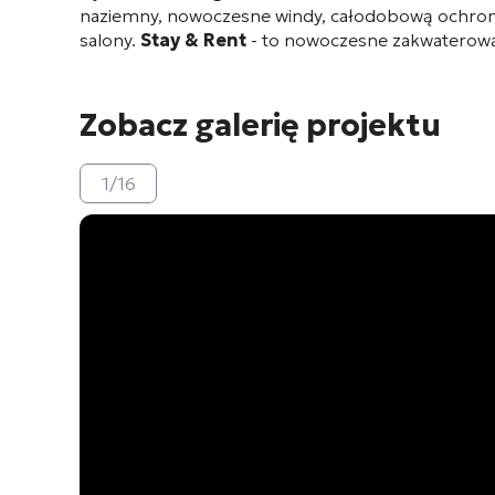
naziemny, nowoczesne windy, całodobową ochronę 
salony.
Stay & Rent
- to nowoczesne zakwaterowa
Zobacz galerię projektu
1
/
16