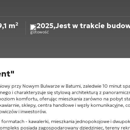
9,1 m²
2025
,
Jest w trakcie budo
gotowość
ent"
iowy przy Nowym Bulwarze w Batumi, zaledwie 10 minut sp
znego i charakteryzuje się stylową architekturą z panoram
ki poziom komfortu, oferując mieszkania zarówno na pobyt sta
 kawiarnie, sklepy, centra handlowe i węzły komunikacyjne,
sowiczów i inwestorów.
formatach - kawalerki, mieszkania jednopokojowe i dwupok
 Kompleks posiada zagospodarowany dziedziniec, tereny rekr