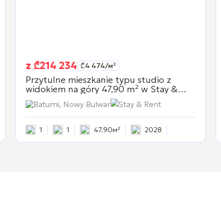
z
₾
214 234
₾
4 474
/м²
Przytulne mieszkanie typu studio z
widokiem na góry 47,90 m² w
Stay &
Rent
Batumi, Nowy Bulwar
Stay & Rent
1
1
47.90м²
2028