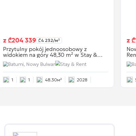
z
₾
204 339
z
₾
₾
4 232
/м²
Przytulny pokój jednoosobowy z
Now
widokiem na góry 48,30 m² w
Stay &
Ren
Rent
Batumi, Nowy Bulwar
Stay & Rent
B
1
1
48.30м²
2028