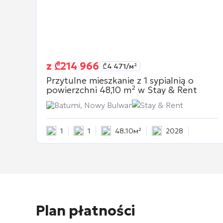
z
₾
214 966
₾
4 471
/м²
Przytulne mieszkanie z 1 sypialnią o
powierzchni 48,10 m² w
Stay & Rent
Batumi, Nowy Bulwar
Stay & Rent
1
1
48.10м²
2028
Plan płatności