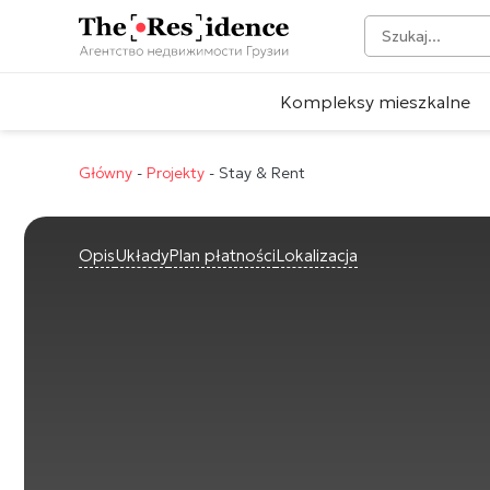
Kompleksy mieszkalne
Główny
-
Projekty
-
Stay & Rent
Opis
Układy
Plan płatności
Lokalizacja