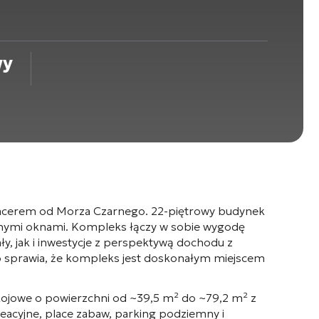
wy
acerem od Morza Czarnego. 22-piętrowy budynek
icznymi oknami. Kompleks łączy w sobie wygodę
ły, jak i inwestycje z perspektywą dochodu z
 co sprawia, że kompleks jest doskonałym miejscem
ojowe o powierzchni od ~39,5 m² do ~79,2 m² z
eacyjne, place zabaw, parking podziemny i