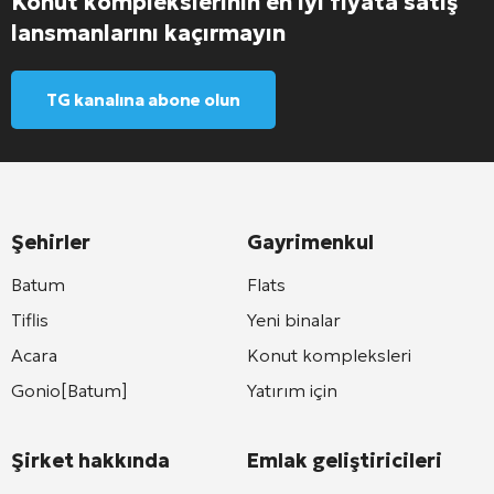
Konut komplekslerinin en iyi fiyata satış
lansmanlarını kaçırmayın
TG kanalına abone olun
Şehirler
Gayrimenkul
Batum
Flats
Tiflis
Yeni binalar
Acara
Konut kompleksleri
Gonio[Batum]
Yatırım için
Şirket hakkında
Emlak geliştiricileri