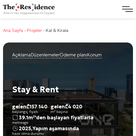
Ana Sayfa
-
Projeler
-
Kal & Kirala
Açıklama
Düzenlemeler
Ödeme planı
Konum
Stay & Rent
gelen
₾
157 140
gelen
₾
4 020
başlangıç fiyatı
m² başına
39.1m²'den başlayan fiyatlarla
metreage
2025
,
Yapım aşamasında
hazır olma durumu