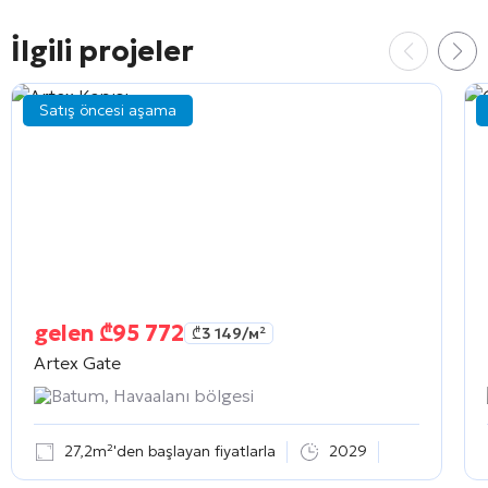
İlgili projeler
Satış öncesi aşama
gelen
₾
95 772
₾
3 149
/м²
Artex Gate
Batum, Havaalanı bölgesi
27,2m²'den başlayan fiyatlarla
2029