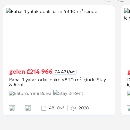
gelen
₾
214 966
₾
4 471
/м²
Rahat 1 yatak odalı daire 48.10 m² içinde
Stay
D
& Rent
i
Batum, Yeni Bulvar
Stay & Rent
1
1
48.10м²
2028