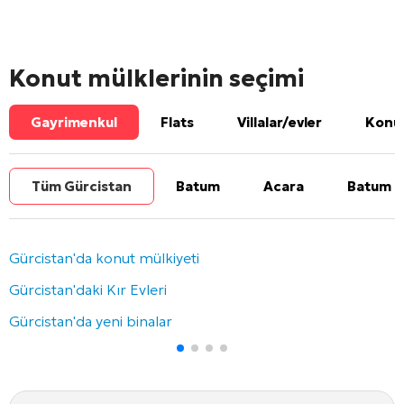
Konut mülklerinin seçimi
Gayrimenkul
Flats
Villalar/evler
Konut
Tüm Gürcistan
Batum
Acara
Batum b
Gürcistan'da konut mülkiyeti
Gürcistan'daki Kır Evleri
Gürcistan'da yeni binalar