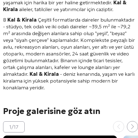
yaşamak için harika bir yer haline getirmektedir.
Kal &
Kirala
aileler, tatilciler ve yatırımcılar için caziptir.
В
Kal & Kirala
Çeşitli formatlarda daireler bulunmaktadır
- stüdyo, tek odalı ve iki odalı daireler ~39,5 m² ile ~79,2
m² arasında değişen alanlara sahip olup "yeşil", "beyaz"
veya "siyah çerçeve" kaplamalıdır. Komplekste peyzajlı bir
avlu, rekreasyon alanları, oyun alanları, yer altı ve yer üstü
otoparkı, modern asansörler, 24 saat güvenlik ve video
gözetimi bulunmaktadır. Binanın içinde ticari tesisler,
ortak çalışma alanları, kafeler ve lounge alanları yer
almaktadır.
Kal & Kirala
- deniz kenarında, yaşam ve karlı
kiralama için yüksek potansiyele sahip modern bir
konaklama yeridir.
Proje galerisine göz atın
1
/
17