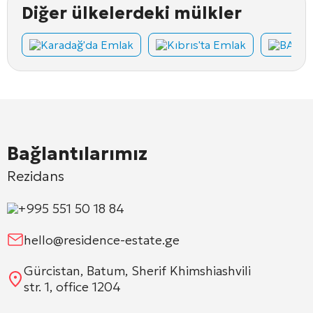
Diğer ülkelerdeki mülkler
Karadağ'da Emlak
Kıbrıs'ta Emlak
BAE'd
Bağlantılarımız
Rezidans
+995 551 50 18 84
hello@residence-estate.ge
Gürcistan, Batum, Sherif Khimshiashvili
str. 1, office 1204