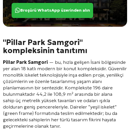
Broşürü WhatsApp üzerinden alın
"Pillar Park Samgori"
kompleksinin tanıtımı
Pillar Park Samgori
— bu, hızla gelişen İsani bölgesinde
yer alan 18 katlı modern bir konut kompleksidir
. Güvenilir
monolitik iskelet teknolojisiyle inşa edilen proje
, yenilikçi
çözümlerin ve özenle tasarlanmış yaşam alanı
planlamasının bir sentezidir
. Komplekste 196 daire
bulunmaktadır
44,2 ile 108,9 m² arasında bir alana
sahip
üç metrelik yüksek tavanları ve odaları ışıkla
dolduran geniş pencereleriyle
. Daireler “yeşil iskelet”
(green frame) formatında teslim edilmektedir; bu da
gelecekteki sahiplerin her türlü tasarım fikrini hayata
geçirmelerine olanak tanır
.