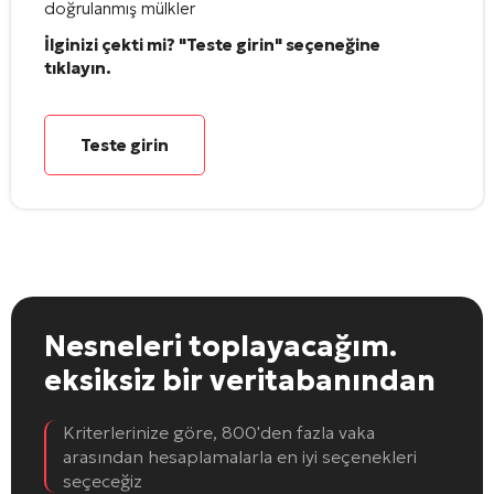
doğrulanmış mülkler
İlginizi çekti mi? "Teste girin" seçeneğine
tıklayın.
Teste girin
Nesneleri toplayacağım.
eksiksiz bir veritabanından
Kriterlerinize göre, 800'den fazla vaka
arasından hesaplamalarla en iyi seçenekleri
seçeceğiz