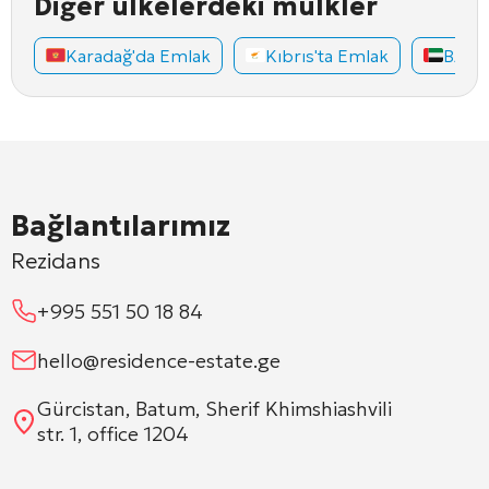
Diğer ülkelerdeki mülkler
Karadağ'da Emlak
Kıbrıs'ta Emlak
BAE'd
Bağlantılarımız
Rezidans
+995 551 50 18 84
hello@residence-estate.ge
Gürcistan, Batum, Sherif Khimshiashvili
str. 1, office 1204