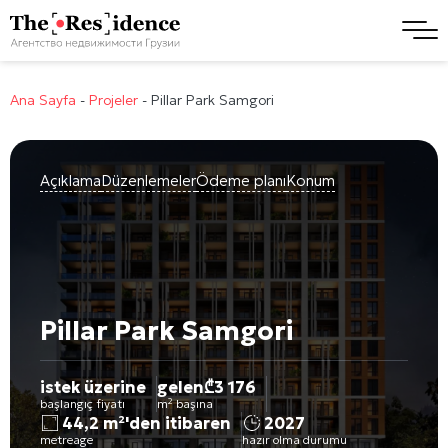
Ana Sayfa
-
Projeler
-
Pillar Park Samgori
Açıklama
Düzenlemeler
Ödeme planı
Konum
Pillar Park Samgori
istek üzerine
gelen
₾
3 176
başlangıç fiyatı
m² başına
44,2 m²'den itibaren
2027
metreage
hazır olma durumu