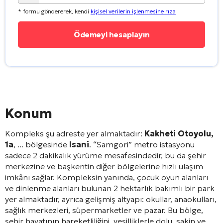
* formu göndererek, kendi
kişisel verilerin işlenmesine rıza
Konum
Kompleks şu adreste yer almaktadır:
Kakheti Otoyolu,
1a
, ... bölgesinde
Isani
. “Samgori” metro istasyonu
sadece 2 dakikalık yürüme mesafesindedir
, bu da şehir
merkezine ve başkentin diğer bölgelerine hızlı ulaşım
imkânı sağlar
. Kompleksin yanında, çocuk oyun alanları
ve dinlenme alanları bulunan 2 hektarlık bakımlı bir park
yer almaktadır
, ayrıca gelişmiş altyapı: okullar, anaokulları,
sağlık merkezleri, süpermarketler ve pazar
. Bu bölge,
şehir hayatının hareketliliğini, yeşilliklerle dolu, sakin ve