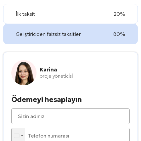
İlk taksit
20%
Geliştiriciden faizsiz taksitler
80%
Karina
proje yöneti̇ci̇si̇
Ödemeyi hesaplayın