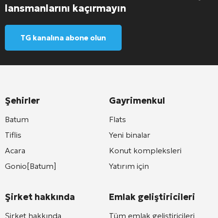
lansmanlarını kaçırmayın
TG kanalına abone olun
Şehirler
Gayrimenkul
Batum
Flats
Tiflis
Yeni binalar
Acara
Konut kompleksleri
Gonio[Batum]
Yatırım için
Şirket hakkında
Emlak geliştiricileri
Şirket hakkında
Tüm emlak geliştiricileri