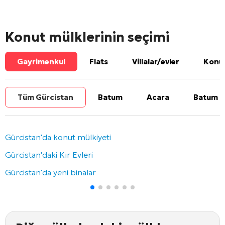
Konut mülklerinin seçimi
Gayrimenkul
Flats
Villalar/evler
Konut
Tüm Gürcistan
Batum
Acara
Batum b
Gürcistan'da konut mülkiyeti
Gürcistan'daki Kır Evleri
Gürcistan'da yeni binalar