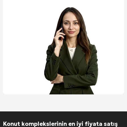
Konut komplekslerinin en iyi fiyata satış