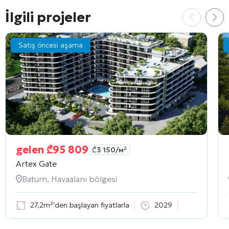
İlgili projeler
Satış öncesi aşama
gelen
₾
95 809
₾
3 150
/м²
Artex Gate
Batum, Havaalanı bölgesi
27,2m²'den başlayan fiyatlarla
2029