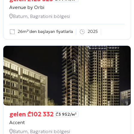
Avenue by Orbi
Batum, Bagrationi bölgesi
26m²'den başlayan fiyatlarla
2025
gelen
₾
102 332
₾
3 952
/м²
Accent
Batum, Bagrationi bölgesi