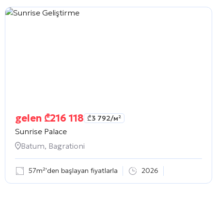
gelen
₾
216 118
₾
3 792
/м²
Sunrise Palace
Batum, Bagrationi
57m²'den başlayan fiyatlarla
2026