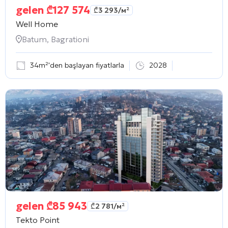
gelen
₾
127 574
₾
3 293
/м²
Well Home
Batum, Bagrationi
34m²'den başlayan fiyatlarla
2028
gelen
₾
85 943
₾
2 781
/м²
Tekto Point