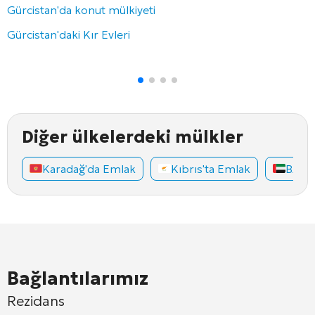
Gürcistan'da konut mülkiyeti
Gürcistan'daki Kır Evleri
Diğer ülkelerdeki mülkler
Karadağ'da Emlak
Kıbrıs'ta Emlak
BAE'd
Bağlantılarımız
Rezidans