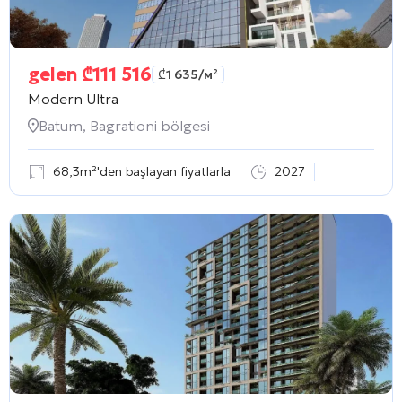
gelen
₾
111 516
₾
1 635
/м²
Modern Ultra
Batum, Bagrationi bölgesi
68,3m²'den başlayan fiyatlarla
2027