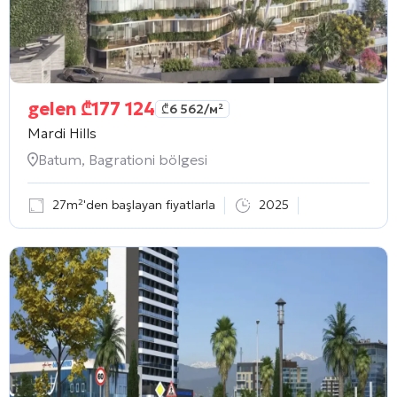
gelen
₾
177 124
₾
6 562
/м²
Mardi Hills
Batum, Bagrationi bölgesi
27m²'den başlayan fiyatlarla
2025