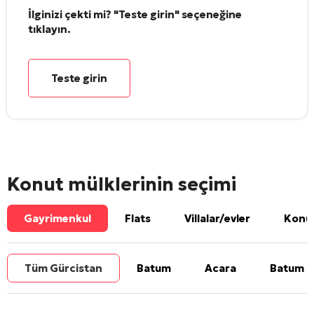
İlginizi çekti mi? "Teste girin" seçeneğine
tıklayın.
Teste girin
Konut mülklerinin seçimi
Gayrimenkul
Flats
Villalar/evler
Konut
Tüm Gürcistan
Batum
Acara
Batum b