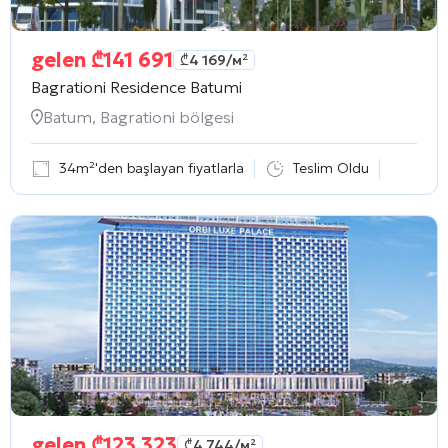
gelen
₾
141 691
₾
4 169
/м²
Bagrationi Residence Batumi
Batum, Bagrationi bölgesi
34m²'den başlayan fiyatlarla
Teslim Oldu
gelen
₾
123 323
₾
4 744
/м²