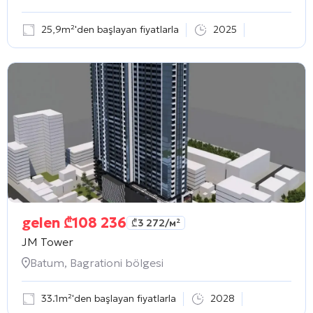
25,9m²'den başlayan fiyatlarla
2025
gelen
₾
108 236
₾
3 272
/м²
JM Tower
Batum, Bagrationi bölgesi
33.1m²'den başlayan fiyatlarla
2028