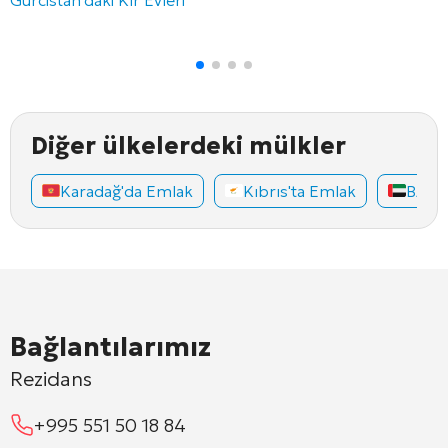
Diğer ülkelerdeki mülkler
Karadağ'da Emlak
Kıbrıs'ta Emlak
BAE'd
Bağlantılarımız
Rezidans
+995 551 50 18 84