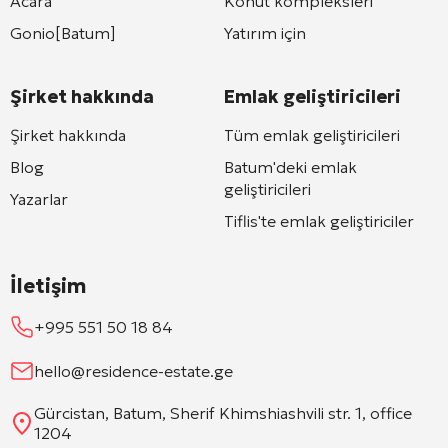
Acara
Konut kompleksleri
Gonio[Batum]
Yatırım için
Şirket hakkında
Emlak geliştiricileri
Şirket hakkında
Tüm emlak geliştiricileri
Blog
Batum'deki emlak
geliştiricileri
Yazarlar
Tiflis'te emlak geliştiriciler
İletişim
+995 551 50 18 84
hello@residence-estate.ge
Gürcistan, Batum, Sherif Khimshiashvili str. 1, office
1204