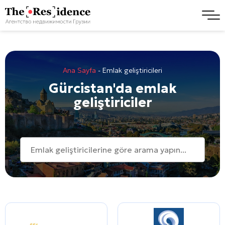
Ana Sayfa
-
Emlak geliştiricileri
Gürcistan'da emlak
geliştiriciler