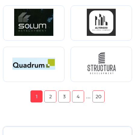
1
2
3
4
…
20