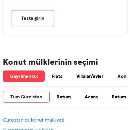
Teste girin
Konut mülklerinin seçimi
Gayrimenkul
Flats
Villalar/evler
Konut
Tüm Gürcistan
Batum
Acara
Batum b
Gürcistan'da konut mülkiyeti
Gürcistan'daki Kır Evleri