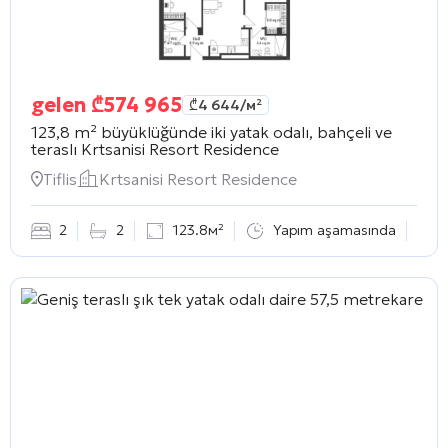
gelen
₾
574 965
₾
4 644
/м²
123,8 m² büyüklüğünde iki yatak odalı, bahçeli ve
teraslı
Krtsanisi Resort Residence
Tiflis
Krtsanisi Resort Residence
2
2
123.8м²
Yapım aşamasında