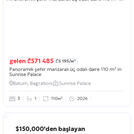
gelen
₾
571 485
₾
5 195
/м²
Panoramik şehir manzaralı üç odalı daire 110 m² in
Sunrise Palace
Batum, Bagrationi
Sunrise Palace
3
1
110м²
2026
$150,000'den başlayan