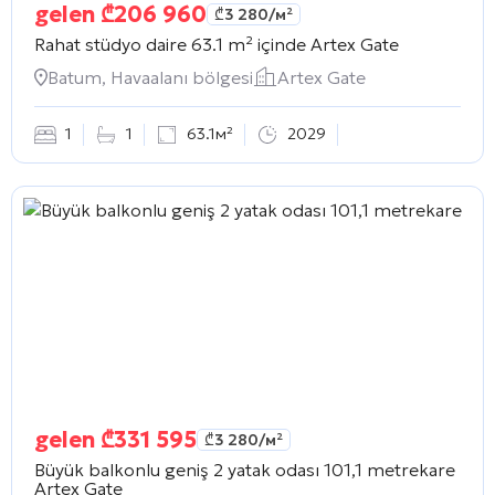
gelen
₾
206 960
₾
3 280
/м²
Rahat stüdyo daire 63.1 m² içinde
Artex Gate
Batum, Havaalanı bölgesi
Artex Gate
1
1
63.1м²
2029
gelen
₾
331 595
₾
3 280
/м²
Büyük balkonlu geniş 2 yatak odası 101,1 metrekare
Artex Gate