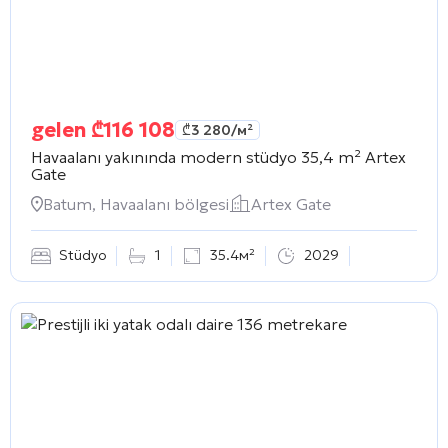
gelen
₾
116 108
₾
3 280
/м²
Havaalanı yakınında modern stüdyo 35,4 m²
Artex
Gate
Batum, Havaalanı bölgesi
Artex Gate
Stüdyo
1
35.4м²
2029