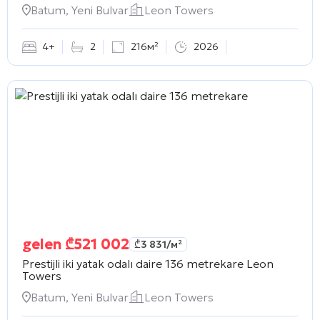
Batum, Yeni Bulvar
Leon Towers
4+
2
216м²
2026
gelen
₾
521 002
₾
3 831
/м²
Prestijli iki yatak odalı daire 136 metrekare
Leon
Towers
Batum, Yeni Bulvar
Leon Towers