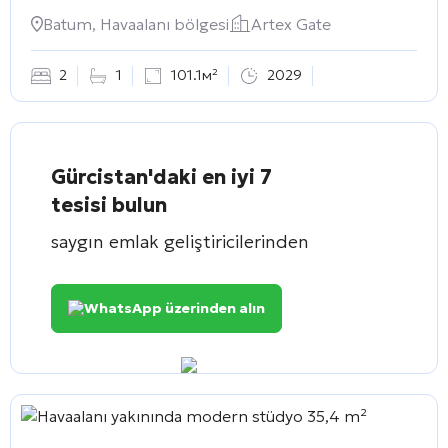
Batum, Havaalanı bölgesi
Artex Gate
2
1
101.1м²
2029
Gürcistan'daki en iyi 7
tesisi bulun
saygın emlak geliştiricilerinden
WhatsApp üzerinden alın