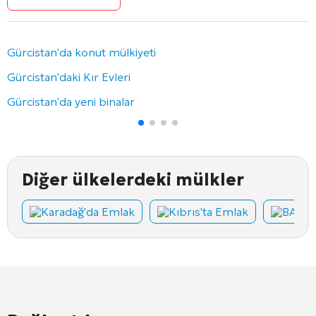
Gürcistan'da konut mülkiyeti
Gürcistan'daki Kır Evleri
Gürcistan'da yeni binalar
Diğer ülkelerdeki mülkler
Karadağ'da Emlak
Kıbrıs'ta Emlak
BAE'd