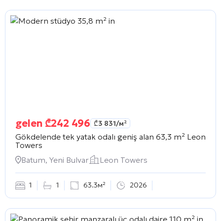
gelen
₾
242 496
₾
3 831
/м²
Gökdelende tek yatak odalı geniş alan 63,3 m²
Leon
Towers
Batum, Yeni Bulvar
Leon Towers
1
1
63.3м²
2026