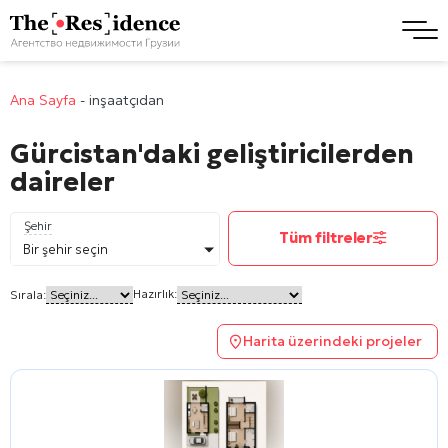
Ana Sayfa
-
inşaatçıdan
Gürcistan'daki geliştiricilerden
daireler
Şehir
Tüm filtreler
Bir şehir seçin
Hazırlık:
Sırala:
Harita üzerindeki projeler