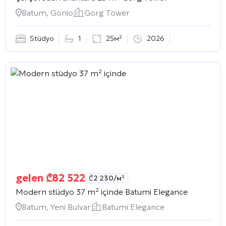
Batum, Gonio
Gorg Tower
Stüdyo
1
25м²
2026
gelen
₾
82 522
₾
2 230
/м²
Modern stüdyo 37 m² içinde
Batumi Elegance
Batum, Yeni Bulvar
Batumi Elegance