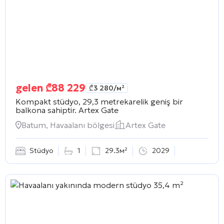
gelen
₾
88 229
₾
3 280
/м²
Kompakt stüdyo, 29,3 metrekarelik geniş bir
balkona sahiptir.
Artex Gate
Batum, Havaalanı bölgesi
Artex Gate
Stüdyo
1
29.3м²
2029