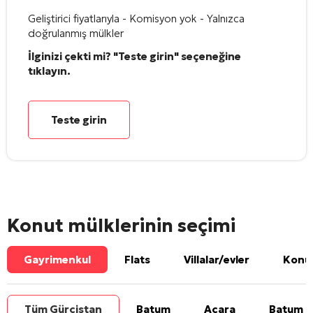
Geliştirici fiyatlarıyla - Komisyon yok - Yalnızca
doğrulanmış mülkler
İlginizi çekti mi? "Teste girin" seçeneğine
tıklayın.
Teste girin
Konut mülklerinin seçimi
Gayrimenkul
Flats
Villalar/evler
Konut
Tüm Gürcistan
Batum
Acara
Batum b