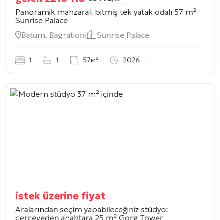
Panoramik manzaralı bitmiş tek yatak odalı 57 m²
Sunrise Palace
Batum, Bagrationi
Sunrise Palace
1
1
57м²
2026
istek üzerine fiyat
Aralarından seçim yapabileceğiniz stüdyo:
çerçeveden anahtara 25 m²
Gorg Tower