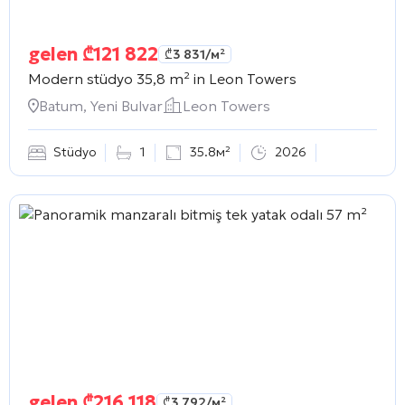
gelen
₾
121 822
₾
3 831
/м²
Modern stüdyo 35,8 m² in
Leon Towers
Batum, Yeni Bulvar
Leon Towers
Stüdyo
1
35.8м²
2026
gelen
₾
216 118
₾
3 792
/м²