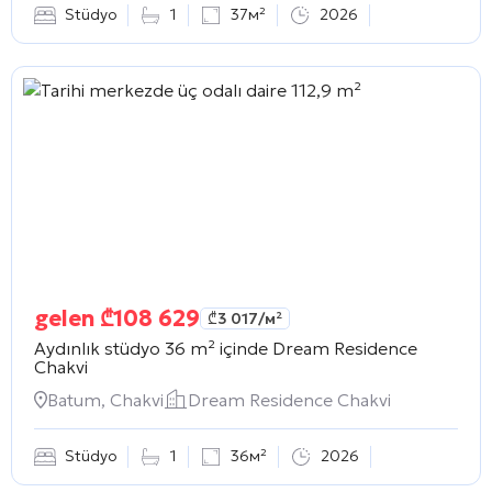
Stüdyo
1
37м²
2026
gelen
₾
108 629
₾
3 017
/м²
Aydınlık stüdyo 36 m² içinde
Dream Residence
Chakvi
Batum, Chakvi
Dream Residence Chakvi
Stüdyo
1
36м²
2026