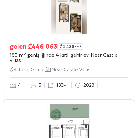
gelen
₾
446 063
₾
2 438
/м²
183 m² genişliğinde 4 katlı şehir evi
Near Castle
Villas
Batum, Gonio
Near Castle Villas
4+
5
183м²
2028