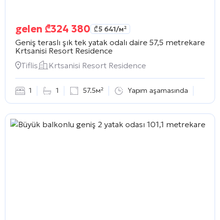
gelen
₾
324 380
₾
5 641
/м²
Geniş teraslı şık tek yatak odalı daire 57,5 metrekare
Krtsanisi Resort Residence
Tiflis
Krtsanisi Resort Residence
1
1
57.5м²
Yapım aşamasında