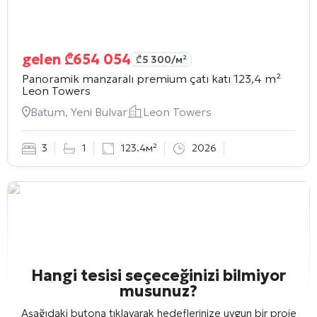
gelen
₾
654 054
₾
5 300
/м²
Panoramik manzaralı premium çatı katı 123,4 m²
Leon Towers
Batum, Yeni Bulvar
Leon Towers
3
1
123.4м²
2026
Hangi tesisi seçeceğinizi bilmiyor
musunuz?
Aşağıdaki butona tıklayarak hedeflerinize uygun bir proje