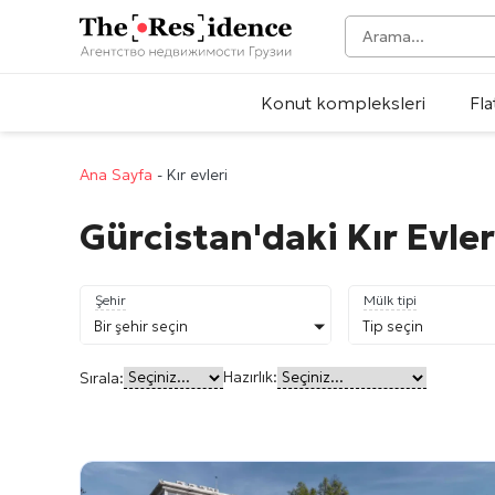
Konut kompleksleri
Fla
Ana Sayfa
-
Kır evleri
Gürcistan'daki Kır Evler
Şehir
Mülk tipi
Bir şehir seçin
Tip seçin
Hazırlık:
Sırala: