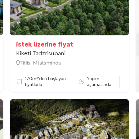
istek üzerine fiyat
Kiketi Tadzrisubani
Tiflis, Mtatsminda
170m²'den başlayan
Yapım
fiyatlarla
aşamasında