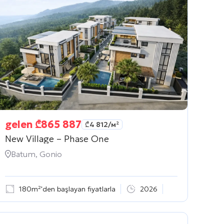
gelen
₾
865 887
₾
4 812
/м²
New Village – Phase One
Batum, Gonio
180m²'den başlayan fiyatlarla
2026