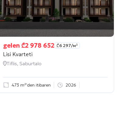
gelen
₾
2 978 652
₾
6 297
/м²
Lisi Kvarteti
Tiflis, Saburtalo
473 m²'den itibaren
2026