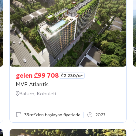
gelen
₾
99 708
₾
2 230
/м²
MVP Atlantis
Batum, Kobuleti
39m²'den başlayan fiyatlarla
2027