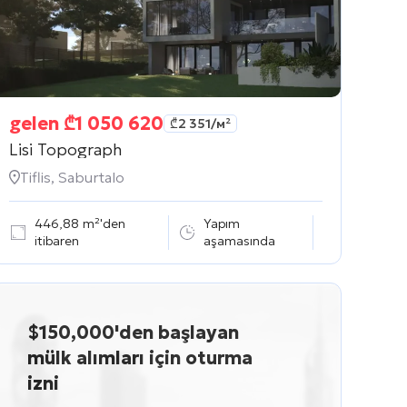
gelen
₾
1 050 620
₾
2 351
/м²
Lisi Topograph
Tiflis, Saburtalo
446,88 m²'den
Yapım
itibaren
aşamasında
$150,000'den başlayan
mülk alımları için oturma
izni