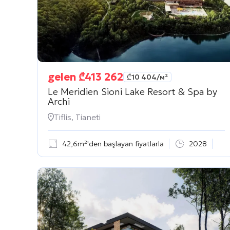
gelen
₾
413 262
₾
10 404
/м²
Le Meridien Sioni Lake Resort & Spa by
Archi
Tiflis, Tianeti
42,6m²'den başlayan fiyatlarla
2028