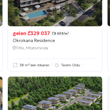
gelen
₾
329 037
₾
8 659
/м²
Okrokana Residence
Tiflis, Mtatsminda
38 m²'den itibaren
Teslim Oldu