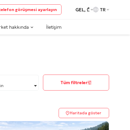
GEL, ₾
TR
 telefon görüşmesi ayarlayın
rket hakkında
İletişim
Tüm filtreler
çin
Haritada göster