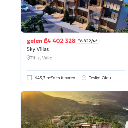
gelen
₾
4 402 328
₾
6 822
/м²
Sky Villas
Tiflis, Vake
645,3 m²'den itibaren
Teslim Oldu