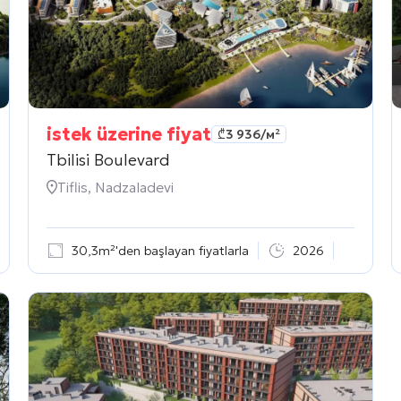
istek üzerine fiyat
₾
3 936
/м²
Tbilisi Boulevard
Tiflis, Nadzaladevi
30,3m²'den başlayan fiyatlarla
2026