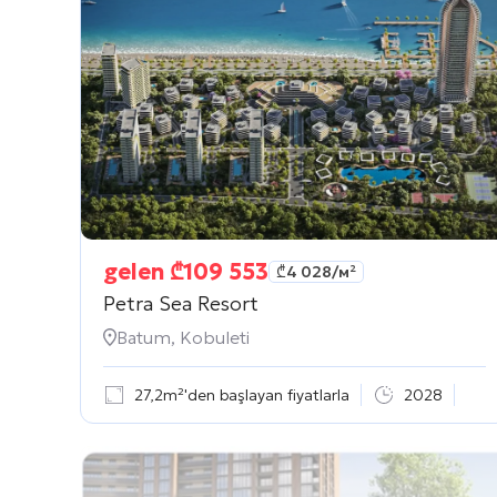
gelen
₾
109 553
₾
4 028
/м²
Petra Sea Resort
Batum, Kobuleti
27,2m²'den başlayan fiyatlarla
2028