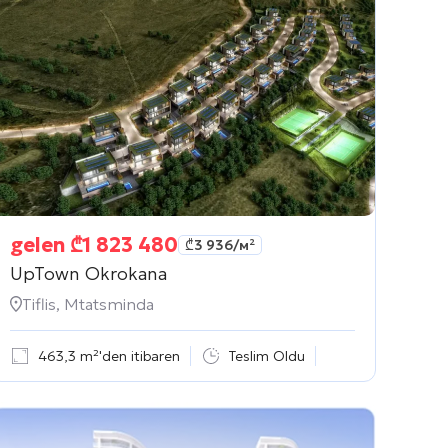
gelen
₾
1 823 480
₾
3 936
/м²
UpTown Okrokana
Tiflis, Mtatsminda
463,3 m²'den itibaren
Teslim Oldu