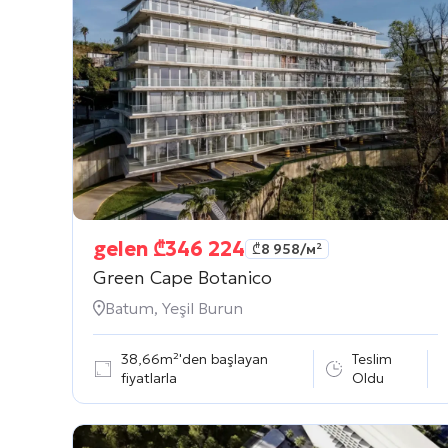
gelen
₾
346 224
₾
8 958
/м²
Green Cape Botanico
Batum, Yeşil Burun
38,66m²'den başlayan
Teslim
fiyatlarla
Oldu