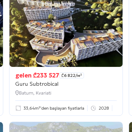
gelen
₾
233 527
₾
6 822
/м²
Guru Subtrobical
Batum, Kvariati
33,64m²'den başlayan fiyatlarla
2028