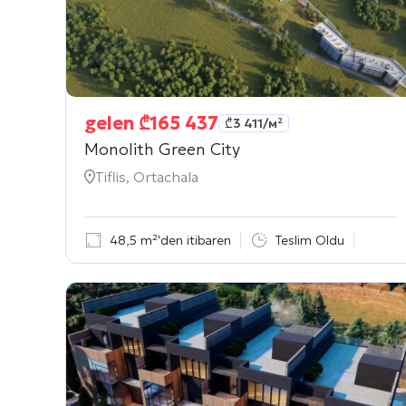
gelen
₾
165 437
₾
3 411
/м²
Monolith Green City
Tiflis, Ortachala
48,5 m²'den itibaren
Teslim Oldu