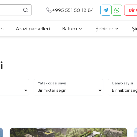
+995 551 50 18 84
Bir
ts
Arazi parselleri
Batum
Şehirler
Şi
i
Yatak odası sayısı
Banyo sayısı
Bir miktar seçin
Bir miktar se