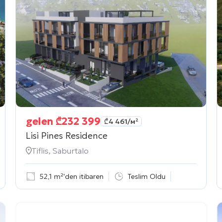
gelen
₾
232 399
₾
4 461
/м²
Lisi Pines Residence
Tiflis, Saburtalo
52,1 m²'den itibaren
Teslim Oldu