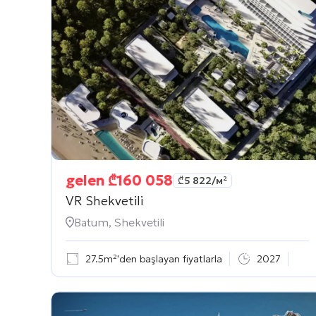
gelen
₾
160 058
₾
5 822
/м²
VR Shekvetili
Batum, Shekvetili
27.5m²'den başlayan fiyatlarla
2027