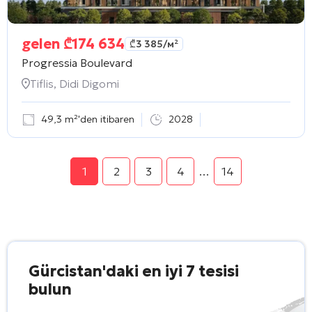
gelen
₾
174 634
₾
3 385
/м²
Progressia Boulevard
Tiflis, Didi Digomi
49,3 m²'den itibaren
2028
1
2
3
4
…
14
Gürcistan'daki en iyi 7 tesisi
bulun