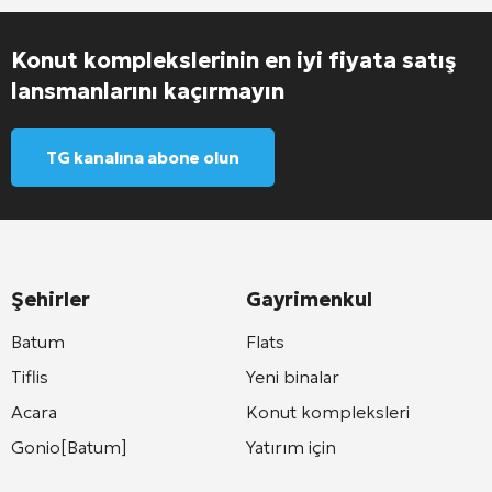
Konut komplekslerinin en iyi fiyata satış
lansmanlarını kaçırmayın
TG kanalına abone olun
Şehirler
Gayrimenkul
Batum
Flats
Tiflis
Yeni binalar
Acara
Konut kompleksleri
Gonio[Batum]
Yatırım için