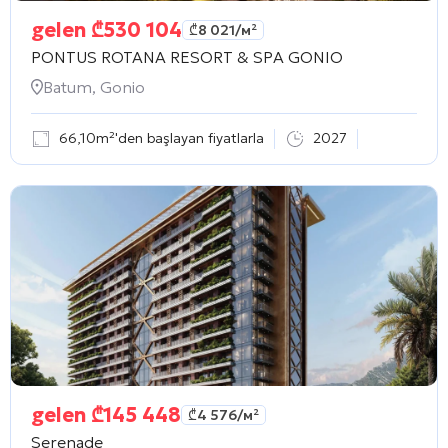
gelen
₾
530 104
₾
8 021
/м²
PONTUS ROTANA RESORT & SPA GONIO
Batum, Gonio
66,10m²'den başlayan fiyatlarla
2027
gelen
₾
145 448
₾
4 576
/м²
Serenade