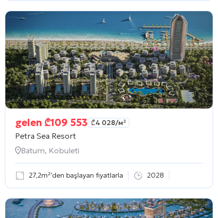
gelen
₾
109 553
₾
4 028
/м²
Petra Sea Resort
Batum, Kobuleti
27,2m²'den başlayan fiyatlarla
2028