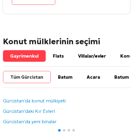
Konut mülklerinin seçimi
Gayrimenkul
Flats
Villalar/evler
Konut
Tüm Gürcistan
Batum
Acara
Batum b
Gürcistan'da konut mülkiyeti
Gürcistan'daki Kır Evleri
Gürcistan'da yeni binalar