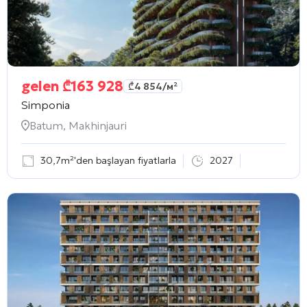
gelen
₾
163 928
₾
4 854
/м²
Simponia
Batum, Makhinjauri
30,7m²'den başlayan fiyatlarla
2027