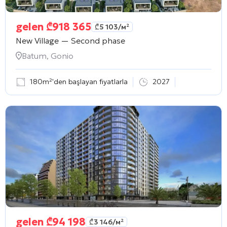
gelen
₾
918 365
₾
5 103
/м²
New Village — Second phase
Batum, Gonio
180m²'den başlayan fiyatlarla
2027
gelen
₾
94 198
₾
3 146
/м²