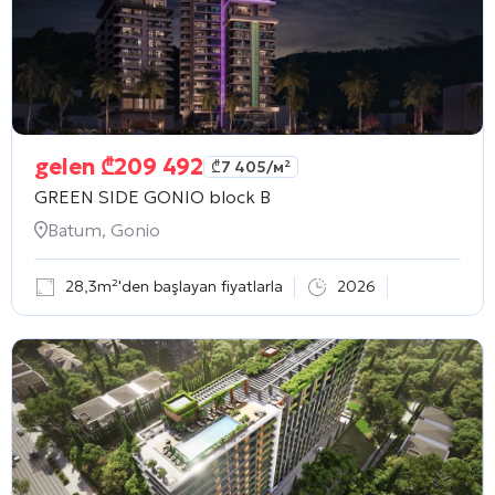
gelen
₾
209 492
₾
7 405
/м²
GREEN SIDE GONIO block B
Batum, Gonio
28,3m²'den başlayan fiyatlarla
2026