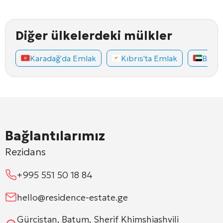
Diğer ülkelerdeki mülkler
Karadağ'da Emlak
Kıbrıs'ta Emlak
BAE'd
Bağlantılarımız
Rezidans
+995 551 50 18 84
hello@residence-estate.ge
Gürcistan, Batum, Sherif Khimshiashvili