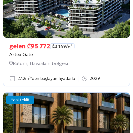
gelen
₾
95 772
₾
3 149
/м²
Artex Gate
Batum, Havaalanı bölgesi
27,2m²'den başlayan fiyatlarla
2029
Yeni teklif