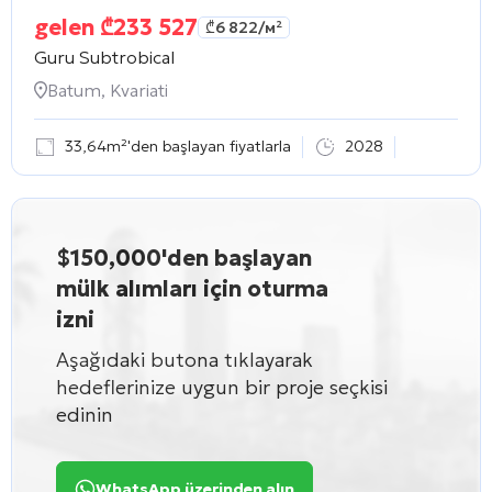
gelen
₾
233 527
₾
6 822
/м²
Guru Subtrobical
Batum, Kvariati
33,64m²'den başlayan fiyatlarla
2028
$150,000'den başlayan
mülk alımları için oturma
izni
Aşağıdaki butona tıklayarak
hedeflerinize uygun bir proje seçkisi
edinin
WhatsApp üzerinden alın