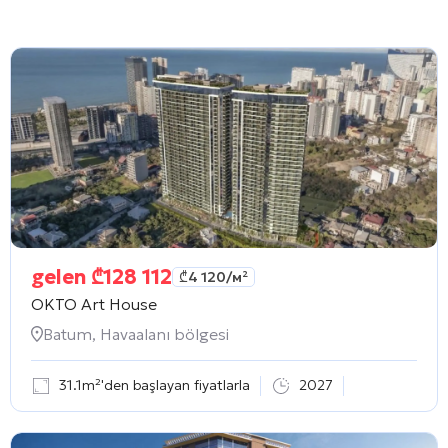
gelen
₾
128 112
₾
4 120
/м²
OKTO Art House
Batum, Havaalanı bölgesi
31.1m²'den başlayan fiyatlarla
2027