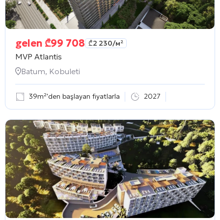
gelen
₾
99 708
₾
2 230
/м²
MVP Atlantis
Batum, Kobuleti
39m²'den başlayan fiyatlarla
2027