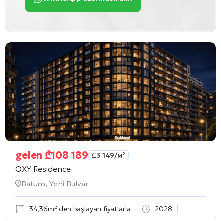
gelen
₾
108 189
₾
3 149
/м²
OXY Residence
Batum, Yeni Bulvar
34,36m²'den başlayan fiyatlarla
2028