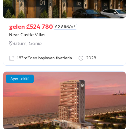
gelen
₾
524 780
₾
2 886
/м²
Near Castle Villas
Batum, Gonio
183m²'den başlayan fiyatlarla
2028
Ayın teklifi