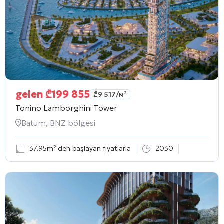
gelen
₾
199 855
₾
9 517
/м²
Tonino Lamborghini Tower
Batum, BNZ bölgesi
37,95m²'den başlayan fiyatlarla
2030