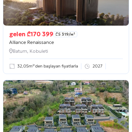
gelen
₾
170 399
₾
5 319
/м²
Alliance Renaissance
Batum, Kobuleti
32,05m²'den başlayan fiyatlarla
2027