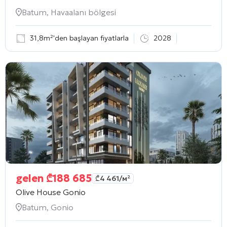
Batum, Havaalanı bölgesi
31,8m²'den başlayan fiyatlarla
2028
gelen
₾
188 685
₾
4 461
/м²
Olive House Gonio
Batum, Gonio