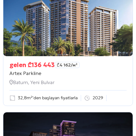
gelen
₾
136 443
₾
4 162
/м²
Artex Parkline
Batum, Yeni Bulvar
32,8m²'den başlayan fiyatlarla
2029