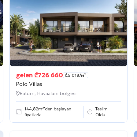
gelen
₾
726 660
₾
5 018
/м²
Polo Villas
Batum, Havaalanı bölgesi
144,82m²'den başlayan
Teslim
fiyatlarla
Oldu