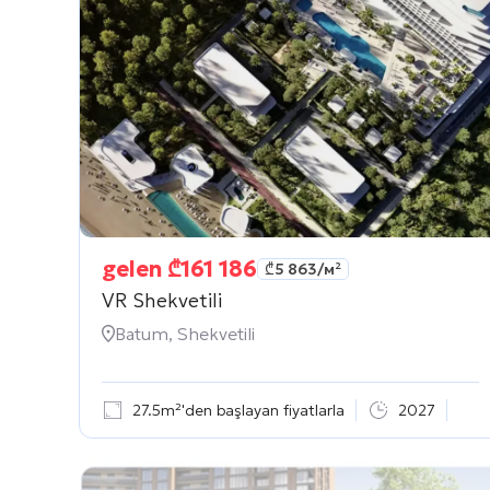
gelen
₾
161 186
₾
5 863
/м²
VR Shekvetili
Batum, Shekvetili
27.5m²'den başlayan fiyatlarla
2027