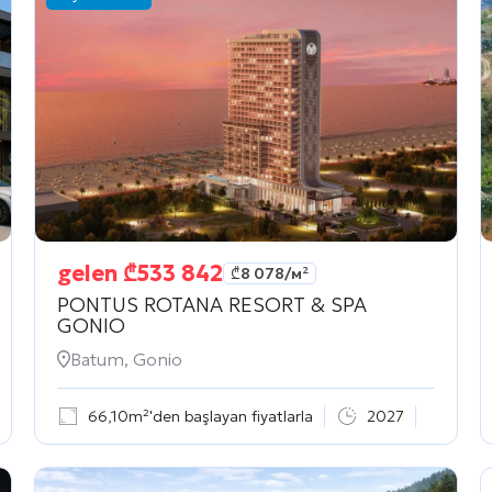
gelen
₾
533 842
₾
8 078
/м²
PONTUS ROTANA RESORT & SPA
GONIO
Batum, Gonio
66,10m²'den başlayan fiyatlarla
2027