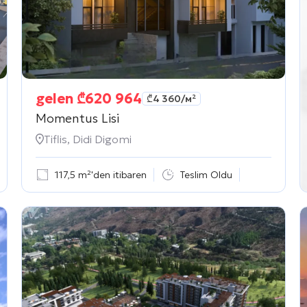
gelen
₾
620 964
₾
4 360
/м²
Momentus Lisi
Tiflis, Didi Digomi
117,5 m²'den itibaren
Teslim Oldu