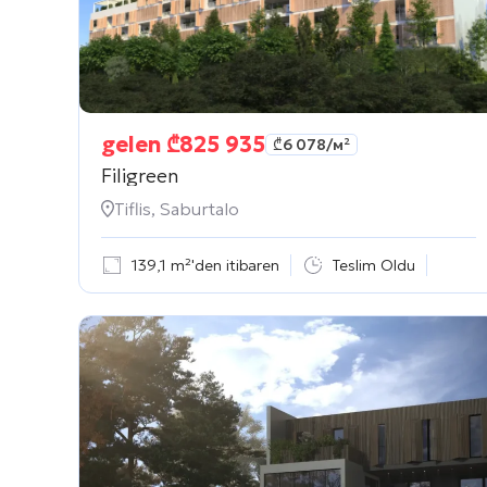
gelen
₾
825 935
₾
6 078
/м²
Filigreen
Tiflis, Saburtalo
139,1 m²'den itibaren
Teslim Oldu