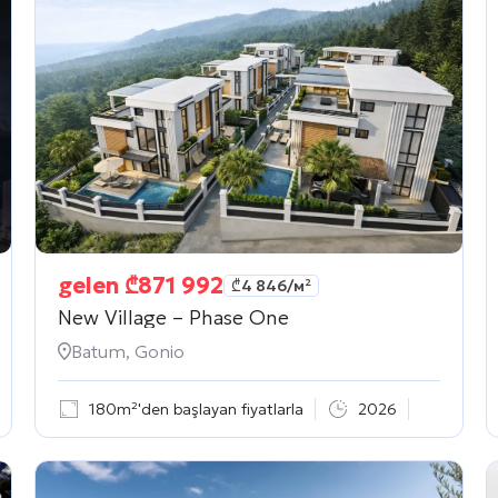
gelen
₾
871 992
₾
4 846
/м²
New Village – Phase One
Batum, Gonio
180m²'den başlayan fiyatlarla
2026