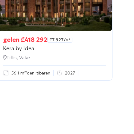
gelen
₾
418 292
₾
7 927
/м²
Kera by Idea
Tiflis, Vake
56,1 m²'den itibaren
2027