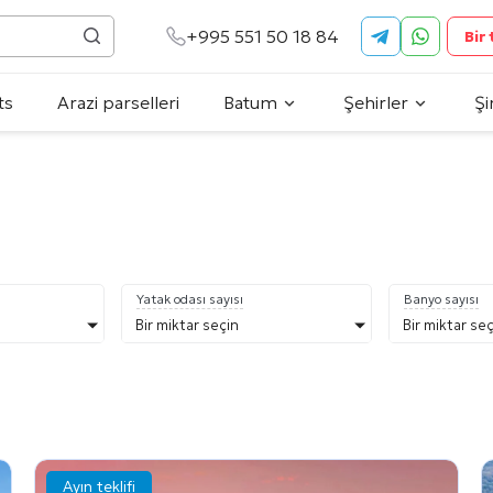
+995 551 50 18 84
Bir
ts
Arazi parselleri
Batum
Şehirler
Şi
Yatak odası sayısı
Banyo sayısı
Bir miktar seçin
Bir miktar se
Ayın teklifi