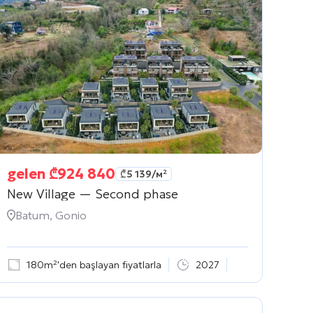
gelen
₾
924 840
₾
5 139
/м²
New Village — Second phase
Batum, Gonio
180m²'den başlayan fiyatlarla
2027