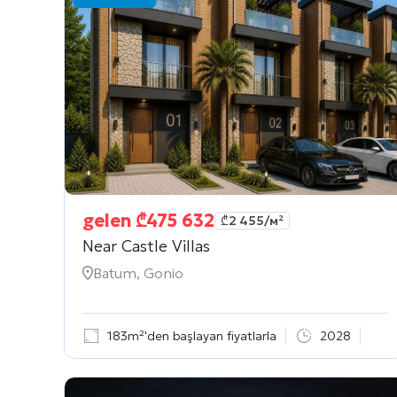
gelen
₾
475 632
₾
2 455
/м²
Near Castle Villas
Batum, Gonio
183m²'den başlayan fiyatlarla
2028