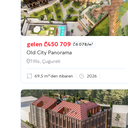
gelen
₾
450 709
₾
6 078
/м²
Old City Panorama
Tiflis, Çugureti
69,5 m²'den itibaren
2026