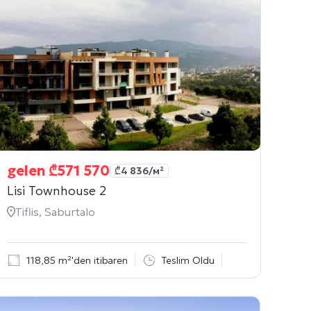
gelen
₾
571 570
₾
4 836
/м²
Lisi Townhouse 2
Tiflis, Saburtalo
118,85 m²'den itibaren
Teslim Oldu