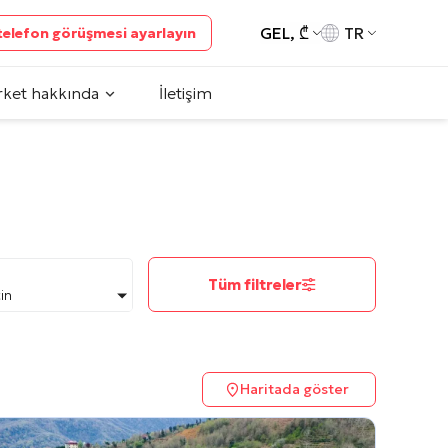
GEL, ₾
TR
 telefon görüşmesi ayarlayın
rket hakkında
İletişim
Tüm filtreler
çin
Haritada göster