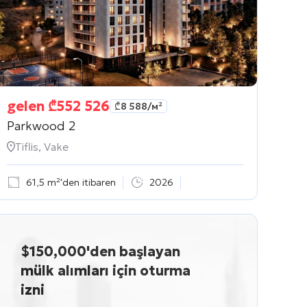
gelen
₾
552 526
₾
8 588
/м²
Parkwood 2
Tiflis, Vake
61,5 m²'den itibaren
2026
$150,000'den başlayan
mülk alımları için oturma
izni