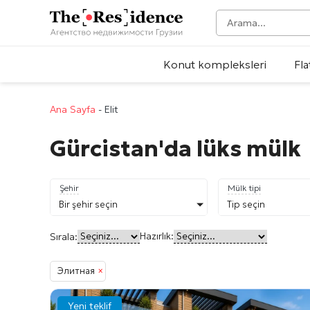
Konut kompleksleri
Fla
Ana Sayfa
-
Elit
Gürcistan'da lüks mülk
Şehir
Mülk tipi
Bir şehir seçin
Tip seçin
Hazırlık:
Sırala:
Элитная
×
Yeni teklif