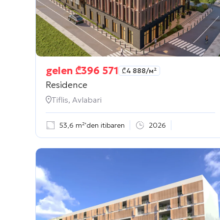
gelen
₾
396 571
₾
4 888
/м²
Residence
Tiflis, Avlabari
53,6 m²'den itibaren
2026