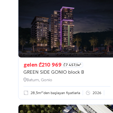
gelen
₾
210 969
₾
7 457
/м²
GREEN SIDE GONIO block B
Batum, Gonio
28,3m²'den başlayan fiyatlarla
2026