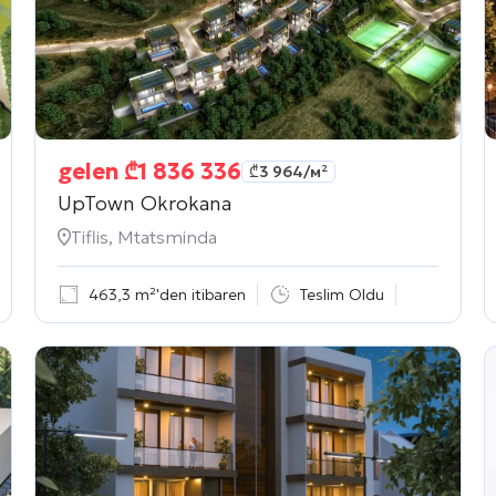
gelen
₾
1 836 336
₾
3 964
/м²
UpTown Okrokana
Tiflis, Mtatsminda
463,3 m²'den itibaren
Teslim Oldu