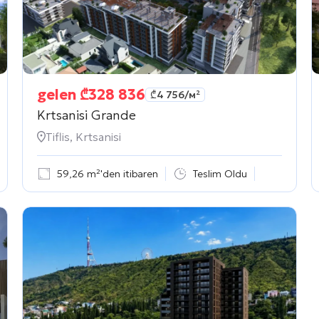
gelen
₾
328 836
₾
4 756
/м²
Krtsanisi Grande
Tiflis, Krtsanisi
59,26 m²'den itibaren
Teslim Oldu