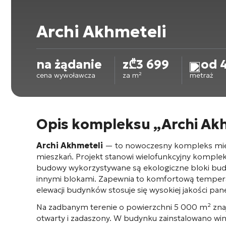
Archi Akhmeteli
na żądanie
z
₾
3 699
od 
cena wywoławcza
za m²
metraż
Opis kompleksu „Archi Ak
Archi Akhmeteli
— to nowoczesny kompleks miesz
mieszkań
. Projekt stanowi wielofunkcyjny komplek
budowy wykorzystywane są ekologiczne bloki bud
innymi blokami. Zapewnia to komfortową temperat
elewacji budynków stosuje się wysokiej jakości pa
Na zadbanym terenie o powierzchni 5 000 m² znajd
otwarty i zadaszony
. W budynku zainstalowano wind