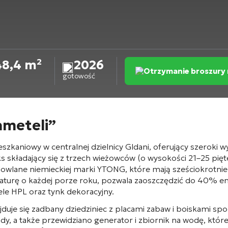
48,4 m²
2026
Otrzymanie broszury
gotowość
hmeteli”
kaniowy w centralnej dzielnicy Gldani, oferujący szeroki
s składający się z trzech wieżowców (o wysokości 21–25 pię
owlane niemieckiej marki YTONG, które mają sześciokrotni
urę o każdej porze roku, pozwala zaoszczędzić do 40% ener
nele HPL oraz tynk dekoracyjny
.
uje się zadbany dziedziniec z placami zabaw i boiskami spo
y, a także przewidziano generator i zbiornik na wodę, któr