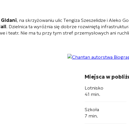
y
Gldani
, na skrzyżowaniu ulic Tengiza Szeszelidze i Aleko G
all
. Dzielnica ta wyróżnia się dobrze rozwiniętą infrastruktur
e i teatr
. Nie ma tu przy tym stref przemysłowych ani ruchliw
Miejsca w pobliż
Lotnisko
41 min.
Szkoła
7 min.