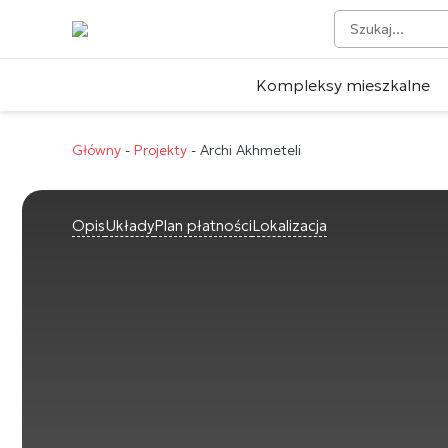
Kompleksy mieszkalne
Główny
-
Projekty
-
Archi Akhmeteli
Opis
Układy
Plan płatności
Lokalizacja