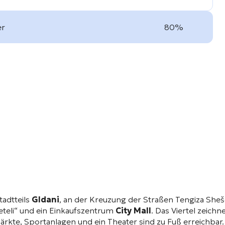
er
80%
tadtteils
Gldani
, an der Kreuzung der Straßen Tengiza She
eteli“ und ein Einkaufszentrum
City Mall
. Das Viertel zeichn
rkte, Sportanlagen und ein Theater sind zu Fuß erreichbar