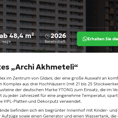
ab 48,4 m²
2026
Erhalten Sie d
treage
Bereitschaft
es „Archi Akhmeteli“
x im Zentrum von Gldani, der eine große Auswahl an kom
en Komplex aus drei Hochhäusern (mit 21 bis 25 Stockwerken)
steine der deutschen Marke YTONG zum Einsatz, die im Ver
gt zu jeder Jahreszeit für eine angenehme Temperatur, spa
ge HPL-Platten und Dekorputz verwendet
.
nde befinden sich ein begrünter Innenhof mit Kinder- und
 Aufzüge sowie einen Generator und einen Wassertank, die 