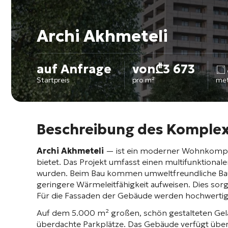
Archi Akhmeteli
auf Anfrage
von
₾
3 673
Startpreis
pro m²
me
Beschreibung des Komplex
Archi Akhmeteli
— ist ein moderner Wohnkomple
bietet
. Das Projekt umfasst einen multifunktional
wurden
. Beim Bau kommen umweltfreundliche Bau
geringere Wärmeleitfähigkeit aufweisen. Dies sor
Für die Fassaden der Gebäude werden hochwerti
Auf dem 5.000 m² großen, schön gestalteten Gelä
überdachte Parkplätze
. Das Gebäude verfügt über