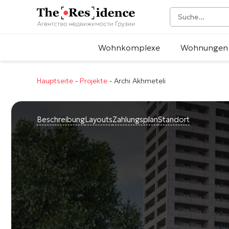
Wohnkomplexe
Wohnungen
Hauptseite
-
Projekte
-
Archi Akhmeteli
Beschreibung
Layouts
Zahlungsplan
Standort