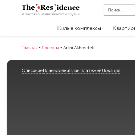
Жилые комплексы
Квартир
Главная
•
Проекты
•
Archi Akhmeteli
Описание
Планировки
План платежей
Локация