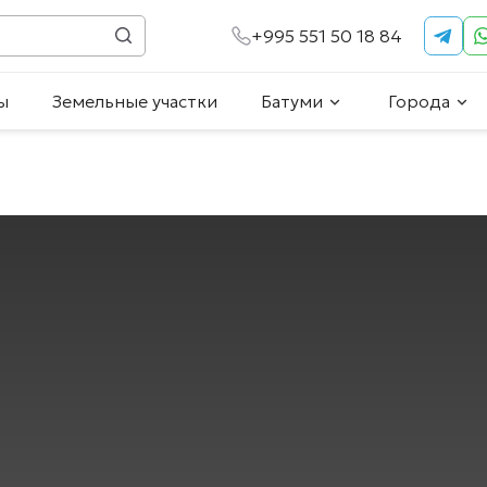
+995 551 50 18 84
ы
Земельные участки
Батуми
Города