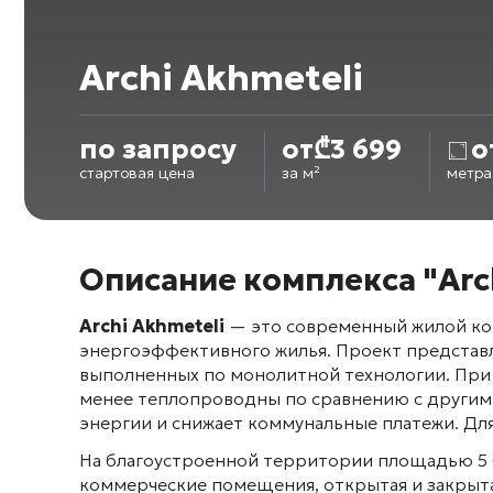
Archi Akhmeteli
по запросу
от
₾
3 699
о
стартовая цена
за м²
метр
Описание комплекса "Arch
Archi Akhmeteli
— это современный жилой ко
энергоэффективного жилья
. Проект представ
выполненных по монолитной технологии
. Пр
менее теплопроводны по сравнению с другим
энергии и снижает коммунальные платежи
. Д
На благоустроенной территории площадью 5 
коммерческие помещения, открытая и закрыт