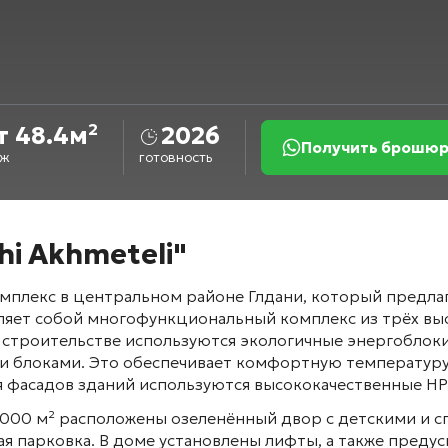
т 48.4м²
2026
Получить брошюр
аж
готовность
i Akhmeteli"
мплекс в центральном районе Глдани, который предл
ляет собой многофункциональный комплекс из трёх выс
и строительстве используются экологичные энергоблок
и блоками. Это обеспечивает комфортную температуру
ля фасадов зданий используются высококачественные HP
000 м² расположены озеленённый двор с детскими и с
ая парковка
. В доме установлены лифты, а также преду