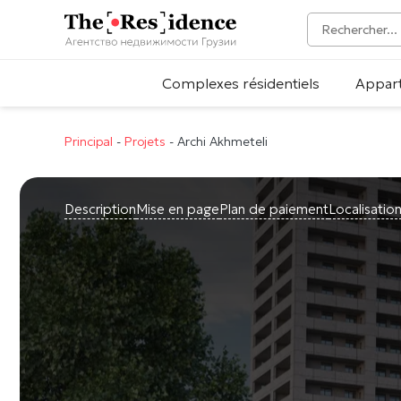
Complexes résidentiels
Appar
Principal
-
Projets
-
Archi Akhmeteli
Description
Mise en page
Plan de paiement
Localisatio