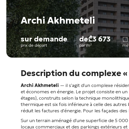
Archi Akhmeteli
sur demande
de
₾
3 673
prix de départ
par m²
mé
Description du complexe «
Archi Akhmeteli
— il s'agit d'un complexe réside
et économes en énergie
. Le projet consiste en 
étages), construits selon la technique monolithiqu
thermique est six fois inférieure à celle des autr
réduit les factures d'énergie
. Pour les façades des
Sur un terrain aménagé d'une superficie de 5 000 
locaux commerciaux et des parkings extérieurs et