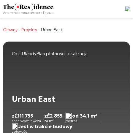
Główny
-
Projekty
-
Urban East
Opis
Układy
Plan płatności
Lokalizacja
Urban East
z
₾
111 755
z
₾
2 855
od 34,1 m²
cena wywoławcza
za m²
metraż
Jest w trakcie budowy
gotowość