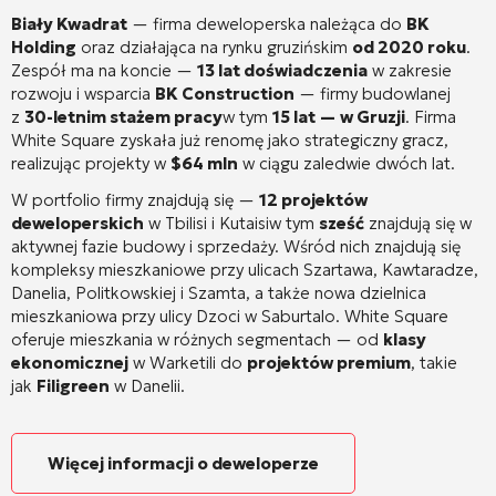
Biały Kwadrat
— firma deweloperska należąca do
BK
Holding
oraz działająca na rynku gruzińskim
od 2020 roku
.
Zespół ma na koncie —
13 lat doświadczenia
w zakresie
rozwoju i wsparcia
BK Construction
— firmy budowlanej
z
30-letnim stażem pracy
w tym
15 lat — w Gruzji
. Firma
White Square zyskała już renomę jako strategiczny gracz,
realizując projekty w
$64 mln
w ciągu zaledwie dwóch lat
.
W portfolio firmy znajdują się —
12 projektów
deweloperskich
w Tbilisi i Kutaisi
w tym
sześć
znajdują się w
aktywnej fazie budowy i sprzedaży
. Wśród nich znajdują się
kompleksy mieszkaniowe przy ulicach Szartawa, Kawtaradze,
Danelia, Politkowskiej i Szamta, a także nowa dzielnica
mieszkaniowa przy ulicy Dzoci w Saburtalo
. White Square
oferuje mieszkania w różnych segmentach — od
klasy
ekonomicznej
w Warketili do
projektów premium
, takie
jak
Filigreen
w Danelii
.
Więcej informacji o deweloperze