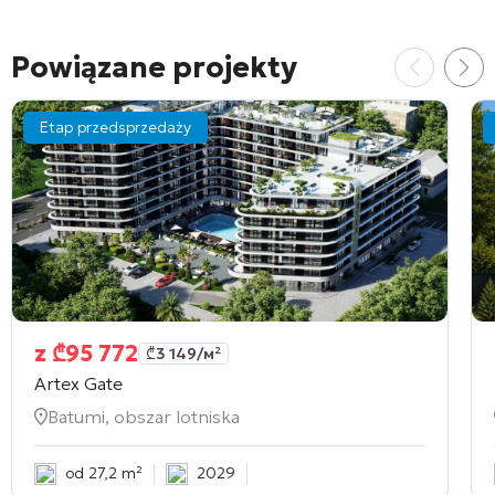
Powiązane projekty
Etap przedsprzedaży
z
₾
95 772
₾
3 149
/м²
Artex Gate
Batumi, obszar lotniska
od 27,2 m²
2029