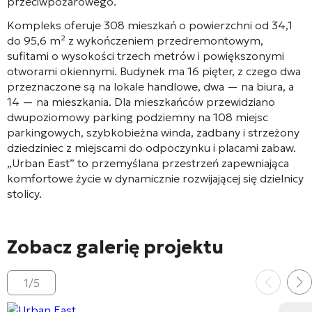
przeciwpożarowego
.
Kompleks oferuje 308 mieszkań
o powierzchni od 34,1
do 95,6 m²
z wykończeniem przedremontowym,
sufitami o wysokości trzech metrów i powiększonymi
otworami okiennymi
. Budynek ma 16 pięter
, z czego dwa
przeznaczone są na lokale handlowe, dwa — na biura, a
14 — na mieszkania
. Dla mieszkańców przewidziano
dwupoziomowy parking podziemny na 108 miejsc
parkingowych
, szybkobieżna winda
, zadbany i strzeżony
dziedziniec z miejscami do odpoczynku i placami zabaw
.
„Urban East” to przemyślana przestrzeń zapewniająca
komfortowe życie w dynamicznie rozwijającej się dzielnicy
stolicy.
Zobacz galerię projektu
1
/
5