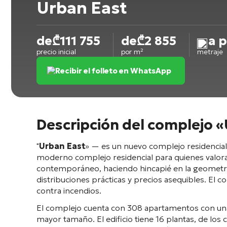
Urban East
de
₾
111 755
de
₾
2 855
a p
precio inicial
por m²
metraje
Recibir el folleto en WhatsApp
Descripción del complejo 
"
Urban East
» — es un nuevo complejo residencial m
moderno complejo residencial para quienes valoran 
contemporáneo, haciendo hincapié en la geometría 
distribuciones prácticas y precios asequibles
. El 
contra incendios
.
El complejo cuenta con 308 apartamentos
con una
mayor tamaño
. El edificio tiene 16 plantas
, de los 