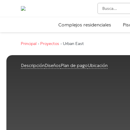
Complejos residenciales
Pis
Principal
-
Proyectos
-
Urban East
Descripción
Diseños
Plan de pago
Ubicación