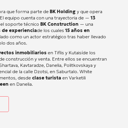
a que forma parte de
BK Holding
y que opera
 El equipo cuenta con una trayectoria de —
13
 el soporte técnico
BK Construction
— una
 de experiencia
de los cuales
15 años en
dado como un actor estratégico tras haber llevado
olo dos años
.
yectos inmobiliarios
en Tiflis y Kutaisí
de los
de construcción y venta
. Entre ellos se encuentran
 Shartava, Kavtaradze, Danelia, Politkovskaya y
cial de la calle Dzotsi, en Saburtalo
. White
egmentos, desde
clase turista
en Varketili
reen
en Danelia
.