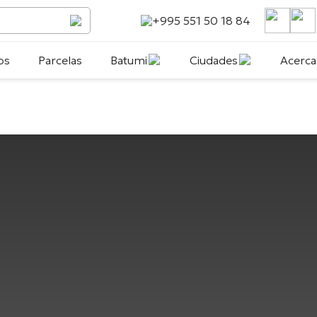
+995 551 50 18 84
os
Parcelas
Batumi
Ciudades
Acerca