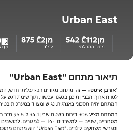
Urban East
מִן
112 542
₾
מִן
2 875
₾
ה
מחיר התחלתי
למ"ר
מִדָה
תיאור מתחם "Urban East"
"
אורבן איסט
» — זהו מתחם מגורים רב-תכליתי חדש, הממ
לטווח ארוך
. הבניין תוכנן בסגנון עכשווי, תוך שימת דגש ע
המתחם יהיה חסכוני באנרגיה, נגיש ומצויד במערכות בטי
המתחם מציע 308 דירות
בשטח שבין 34.1 ל-95.6 מ"ר
בג
מסחריים, שניים — למשרדים ו-14 — למגורים
. לתושבים הוקם
ומגרשי משחקים לילדים
. "Urban East" הוא מתחם מתוכנן בקפידה, המציע חיים נוחים באזור המתפתח בקצב מהיר של הבירה.