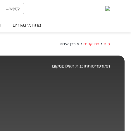
מתחמי מגורים
ד
בַּיִת
•
פרויקטים
•
אורבן איסט
תֵאוּר
פריסות
תוכנית תשלום
מִקוּם