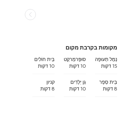
מקומות בקרבת מקום
נְמַל תְעוּפָה
סוּפֶּרמַרקֶט
בֵּית חוֹלִים
15 דקות
10 דקות
10 דקות
בֵּית סֵפֶר
גַן יְלָדִים
קניון
8 דקות
10 דקות
8 דקות