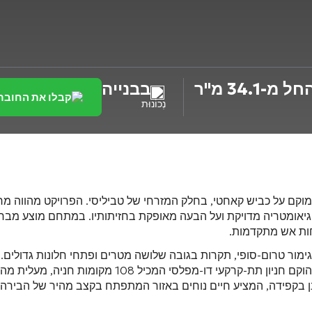
חל מ-34.1 מ"ר
בבנייה
קבלו את החובר
נְכוֹנוּת
וקם על כביש קאחטי, בחלק המזרחי של טביליסי
. הפרויקט מהווה מר
ל גיאומטריה מדויקת ועל הבעה מאופקת בחזיתותיו
. במתחם מוצע מבחר 
חות אש מתקדמות
.
ימור טרום-סופי, תקרות בגובה שלושה מטרים ופתחי חלונות גדולים
. 
 חניון תת-קרקעי דו-מפלסי המכיל 108 מקומות חניה
, מעלית מה