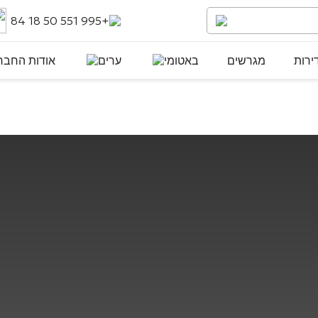
+995 551 50 18 84
ירות
מגרשים
באטומי
ערים
אודות החבר