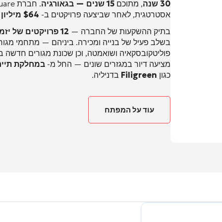
30 שנה
, מתוכם
15 שנים — בגאורגיה
אסטרטגית, לאחר שביצעה פרויקטים ב-
$64 מיליון
ב
בתיק ההשקעות של החברה —
12 פרויקטים של יזמות נדל"ן
בשלב פעיל של בנייה ומכירה
. ביניהם — מתחמי מגור
פוליטקובסקאיה ושואמטה, וכן שכונת מגורים חדשה בר
מציעה דיור במגזרים שונים — החל מ-
במחלקת תייר
כגון
Filigreen
בדניליה
.
עוד על המפתח