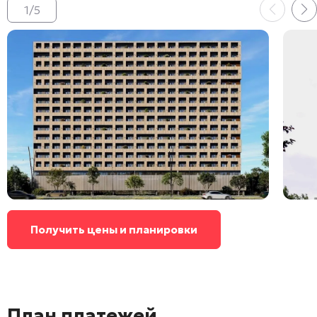
1
/
5
Получить цены и планировки
План платежей