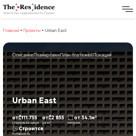
Главная
•
Проекты
•
Urban East
Описание
Планировки
План платежей
Локация
Urban East
от
₾
111 755
от
₾
2 855
от 34.1м²
стартовая цена
за м²
метраж
Строится
готовность