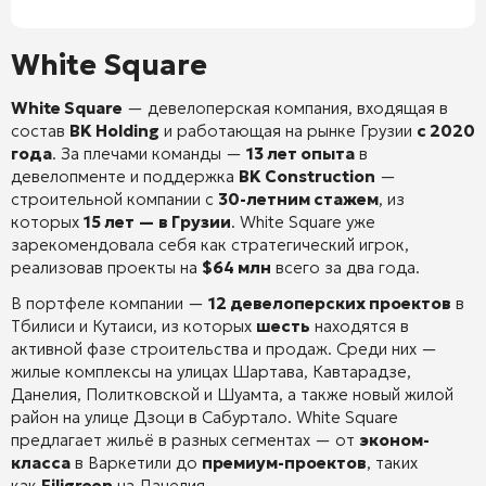
White Square
White Square
— девелоперская компания, входящая в
состав
BK Holding
и работающая на рынке Грузии
с 2020
года
. За плечами команды —
13 лет опыта
в
девелопменте и поддержка
BK Construction
—
строительной компании с
30-летним стажем
, из
которых
15 лет — в Грузии
. White Square уже
зарекомендовала себя как стратегический игрок,
реализовав проекты на
$64 млн
всего за два года
.
В портфеле компании —
12 девелоперских проектов
в
Тбилиси и Кутаиси
, из которых
шесть
находятся в
активной фазе строительства и продаж
. Среди них —
жилые комплексы на улицах Шартава, Кавтарадзе,
Данелия, Политковской и Шуамта, а также новый жилой
район на улице Дзоци в Сабуртало
. White Square
предлагает жильё в разных сегментах — от
эконом-
класса
в Варкетили до
премиум-проектов
, таких
как
Filigreen
на Данелия
.