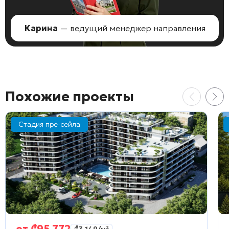
Карина
— ведущий менеджер направления
Похожие проекты
Стадия пре-сейла
от
₾
95 772
₾
3 149
/м²