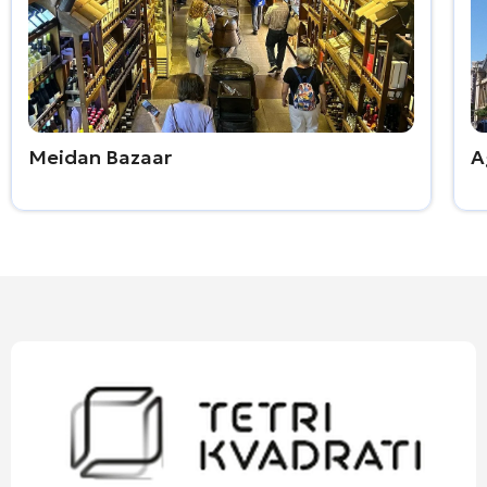
Meidan Bazaar
A