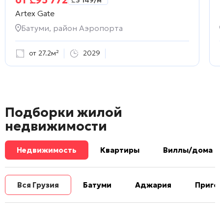
Artex Gate
Батуми, район Аэропорта
от 27.2м²
2029
Подборки жилой
недвижимости
Недвижимость
Квартиры
Виллы/дома
Вся Грузия
Батуми
Аджария
Приго