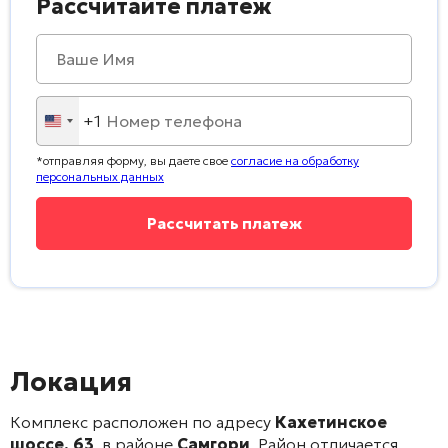
Рассчитайте платеж
+1
United
States
*отправляя форму, вы даете свое
согласие на обработку
+1
персональных данных
Локация
Комплекс расположен по адресу
Кахетинское
шоссе, 63
, в районе
Самгори
. Район отличается