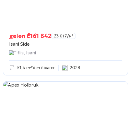
gelen
₾
161 842
₾
3 017
/м²
Isani Side
Tiflis, Isani
51,4 m²'den itibaren
2028