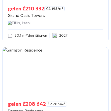
gelen
₾
210 332
₾
4 198
/м²
Grand Oasis Towers
Tiflis, Isani
50,1 m²'den itibaren
2027
gelen
₾
208 642
₾
2 703
/м²
Samgori Residense