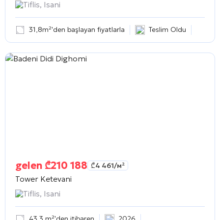
Tiflis, Isani
31,8m²'den başlayan fiyatlarla
Teslim Oldu
gelen
₾
210 188
₾
4 461
/м²
Tower Ketevani
Tiflis, Isani
43,3 m²'den itibaren
2026