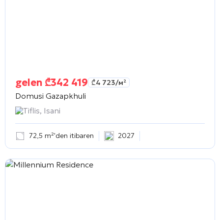
gelen
₾
342 419
₾
4 723
/м²
Domusi Gazapkhuli
Tiflis, Isani
72,5 m²'den itibaren
2027