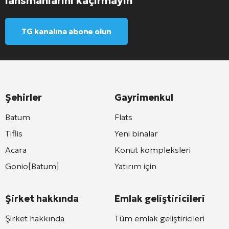
lansmanlarını kaçırmayın
TG kanalına abone olun
Şehirler
Gayrimenkul
Batum
Flats
Tiflis
Yeni binalar
Acara
Konut kompleksleri
Gonio[Batum]
Yatırım için
Şirket hakkında
Emlak geliştiricileri
Şirket hakkında
Tüm emlak geliştiricileri