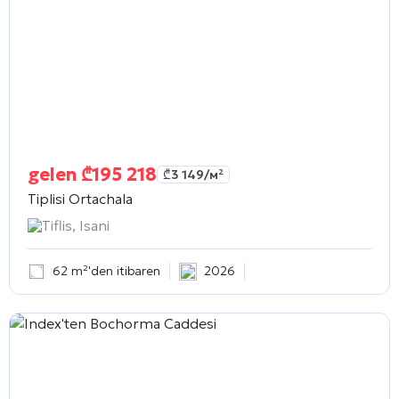
gelen
₾
195 218
₾
3 149
/м²
Tiplisi Ortachala
Tiflis, Isani
62 m²'den itibaren
2026