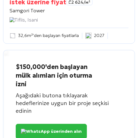
istek üzerine fiyat
₾
2 624
/м²
Samgori Tower
Tiflis, Isani
32,6m²'den başlayan fiyatlarla
2027
$150,000'den başlayan
mülk alımları için oturma
izni
Aşağıdaki butona tıklayarak
hedeflerinize uygun bir proje seçkisi
edinin
WhatsApp üzerinden alın