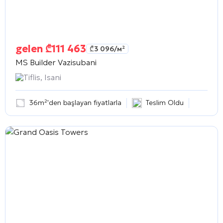
gelen
₾
111 463
₾
3 096
/м²
MS Builder Vazisubani
Tiflis, Isani
36m²'den başlayan fiyatlarla
Teslim Oldu