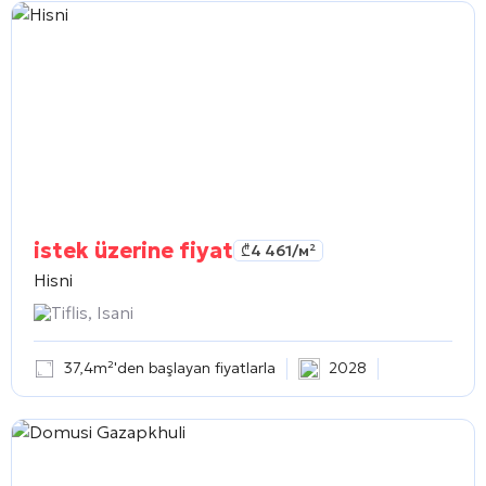
istek üzerine fiyat
₾
4 461
/м²
Hisni
Tiflis, Isani
37,4m²'den başlayan fiyatlarla
2028