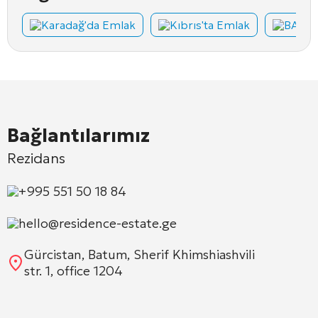
Karadağ'da Emlak
Kıbrıs'ta Emlak
BAE'd
Bağlantılarımız
Rezidans
+995 551 50 18 84
hello@residence-estate.ge
Gürcistan, Batum, Sherif Khimshiashvili
str. 1, office 1204