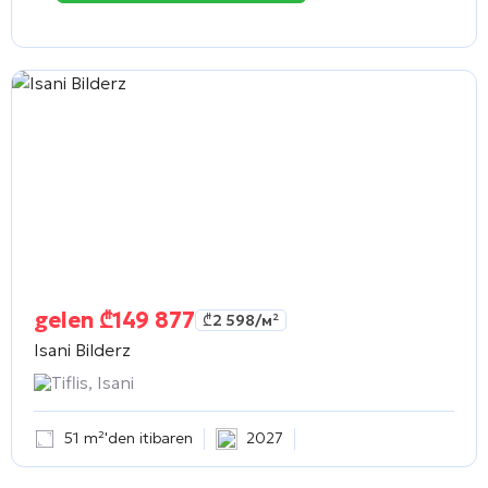
gelen
₾
149 877
₾
2 598
/м²
Isani Bilderz
Tiflis, Isani
51 m²'den itibaren
2027