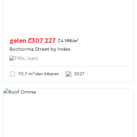
gelen
₾
307 227
₾
4 198
/м²
Bochorma Street by Index
Tiflis, Isani
70,7 m²'den itibaren
2027