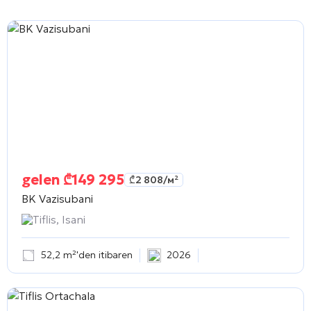
gelen
₾
149 295
₾
2 808
/м²
BK Vazisubani
Tiflis, Isani
52,2 m²'den itibaren
2026