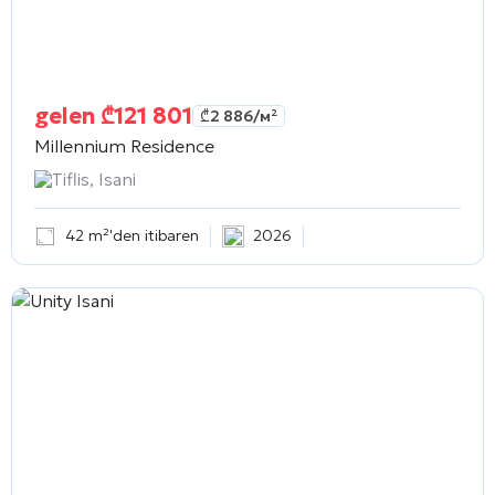
gelen
₾
121 801
₾
2 886
/м²
Millennium Residence
Tiflis, Isani
42 m²'den itibaren
2026