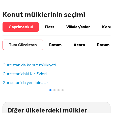
Konut mülklerinin seçimi
Gayrimenkul
Flats
Villalar/evler
Konut
Tüm Gürcistan
Batum
Acara
Batum b
Gürcistan'da konut mülkiyeti
Gürcistan'daki Kır Evleri
Gürcistan'da yeni binalar
Diğer ülkelerdeki mülkler