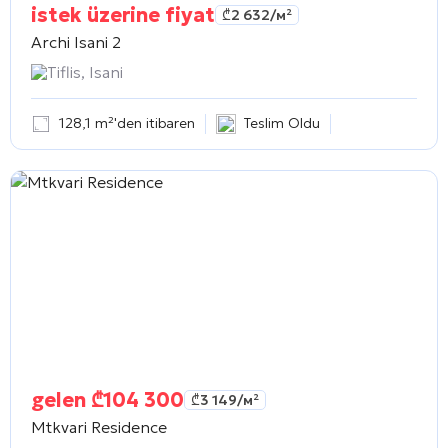
istek üzerine fiyat
₾
2 632
/м²
Archi Isani 2
Tiflis, Isani
128,1 m²'den itibaren
Teslim Oldu
gelen
₾
104 300
₾
3 149
/м²
Mtkvari Residence