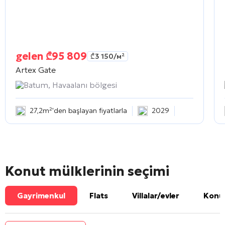
gelen
₾
95 809
₾
3 150
/м²
Artex Gate
Batum, Havaalanı bölgesi
27,2m²'den başlayan fiyatlarla
2029
Konut mülklerinin seçimi
Gayrimenkul
Flats
Villalar/evler
Konut