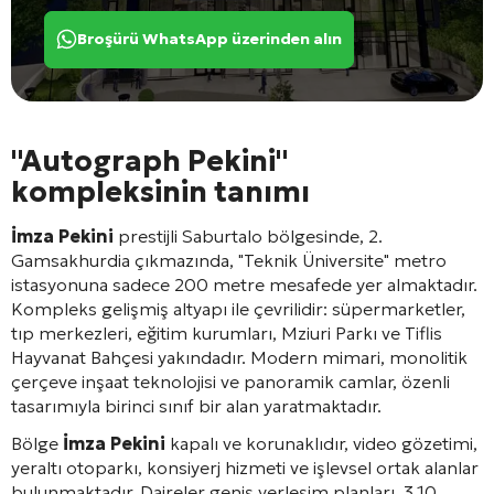
Broşürü WhatsApp üzerinden alın
"Autograph Pekini"
kompleksinin tanımı
İmza Pekini
prestijli Saburtalo bölgesinde, 2.
Gamsakhurdia çıkmazında, "Teknik Üniversite" metro
istasyonuna sadece 200 metre mesafede yer almaktadır.
Kompleks gelişmiş altyapı ile çevrilidir: süpermarketler,
tıp merkezleri, eğitim kurumları, Mziuri Parkı ve Tiflis
Hayvanat Bahçesi yakındadır. Modern mimari, monolitik
çerçeve inşaat teknolojisi ve panoramik camlar, özenli
tasarımıyla birinci sınıf bir alan yaratmaktadır.
Bölge
İmza Pekini
kapalı ve korunaklıdır, video gözetimi,
yeraltı otoparkı, konsiyerj hizmeti ve işlevsel ortak alanlar
bulunmaktadır. Daireler geniş yerleşim planları, 3,10