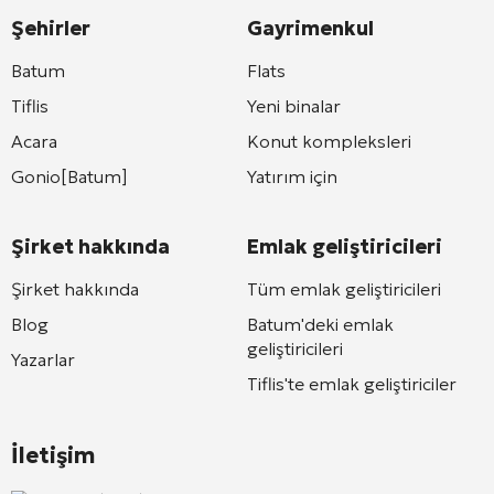
Şehirler
Gayrimenkul
Batum
Flats
Tiflis
Yeni binalar
Acara
Konut kompleksleri
Gonio[Batum]
Yatırım için
Şirket hakkında
Emlak geliştiricileri
Şirket hakkında
Tüm emlak geliştiricileri
Blog
Batum'deki emlak
geliştiricileri
Yazarlar
Tiflis'te emlak geliştiriciler
İletişim