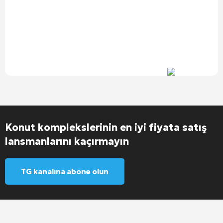
Konut komplekslerinin en iyi fiyata satış
lansmanlarını kaçırmayın
TG kanalına abone olun