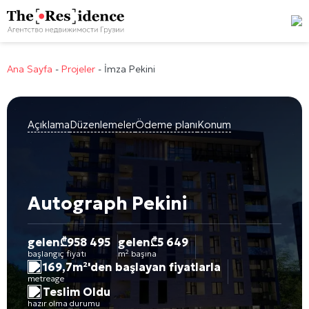
Ana Sayfa
-
Projeler
-
İmza Pekini
Açıklama
Düzenlemeler
Ödeme planı
Konum
Autograph Pekini
gelen
₾
958 495
gelen
₾
5 649
başlangıç fiyatı
m² başına
169,7m²'den başlayan fiyatlarla
metreage
Teslim Oldu
hazır olma durumu