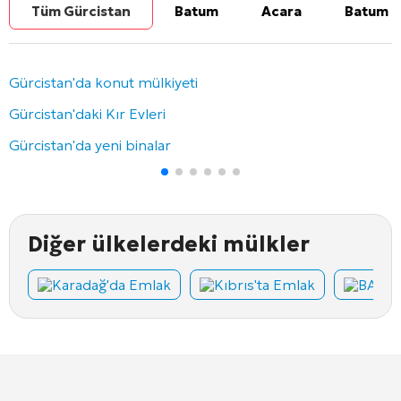
Tüm Gürcistan
Batum
Acara
Batum b
Gürcistan'da konut mülkiyeti
Gürcistan'daki Kır Evleri
Gürcistan'da yeni binalar
Diğer ülkelerdeki mülkler
Karadağ'da Emlak
Kıbrıs'ta Emlak
BAE'd