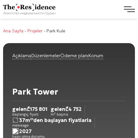
Ana Sayfa
-
Projeler
-
Park Kule
Açıklama
Düzenlemeler
Ödeme planı
Konum
Park Tower
gelen
₾
175 801
gelen
₾
4 752
başlangıç fiyatı
m² başına
37m²'den başlayan fiyatlarla
metreage
2027
hazır olma durumu