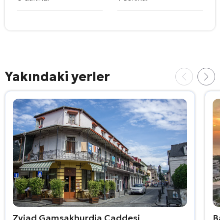
Yakındaki yerler
Zviad Gamsakhurdia Caddesi
B