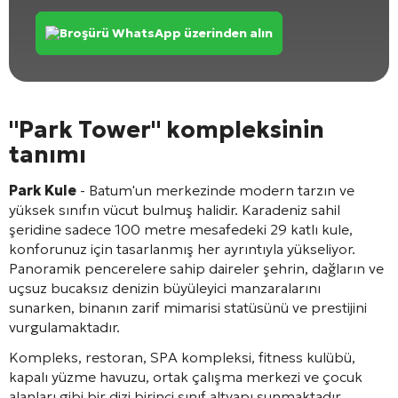
Broşürü WhatsApp üzerinden alın
"Park Tower" kompleksinin
tanımı
Park Kule
- Batum'un merkezinde modern tarzın ve
yüksek sınıfın vücut bulmuş halidir. Karadeniz sahil
şeridine sadece 100 metre mesafedeki 29 katlı kule,
konforunuz için tasarlanmış her ayrıntıyla yükseliyor.
Panoramik pencerelere sahip daireler şehrin, dağların ve
uçsuz bucaksız denizin büyüleyici manzaralarını
sunarken, binanın zarif mimarisi statüsünü ve prestijini
vurgulamaktadır.
Kompleks, restoran, SPA kompleksi, fitness kulübü,
kapalı yüzme havuzu, ortak çalışma merkezi ve çocuk
alanları gibi bir dizi birinci sınıf altyapı sunmaktadır.