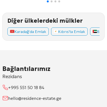
Diğer ülkelerdeki mülkler
Karadağ'da Emlak
Kıbrıs'ta Emlak
BAE'd
Bağlantılarımız
Rezidans
+995 551 50 18 84
hello@residence-estate.ge