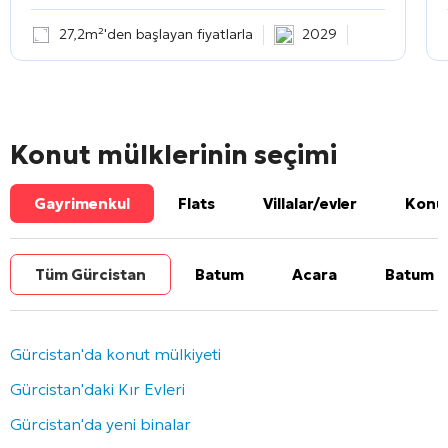
27,2m²'den başlayan fiyatlarla
2029
Konut mülklerinin seçimi
Gayrimenkul
Flats
Villalar/evler
Konut
Tüm Gürcistan
Batum
Acara
Batum b
Gürcistan'da konut mülkiyeti
Gürcistan'daki Kır Evleri
Gürcistan'da yeni binalar