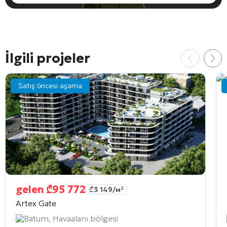
İlgili projeler
Satış öncesi aşama
gelen
₾
95 772
₾
3 149
/м²
Artex Gate
Batum, Havaalanı bölgesi