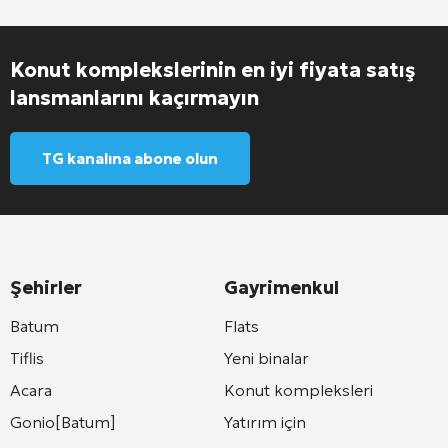
Konut komplekslerinin en iyi fiyata satış
lansmanlarını kaçırmayın
TG kanalına abone olun
Şehirler
Gayrimenkul
Batum
Flats
Tiflis
Yeni binalar
Acara
Konut kompleksleri
Gonio[Batum]
Yatırım için